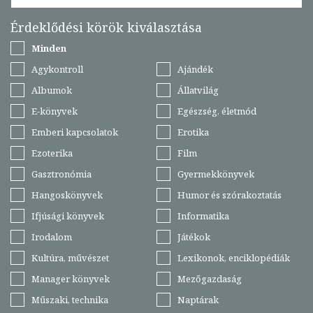
Érdeklődési körök kiválasztása
Minden
Agykontroll
Ajándék
Albumok
Állatvilág
E-könyvek
Egészség, életmód
Emberi kapcsolatok
Erotika
Ezoterika
Film
Gasztronómia
Gyermekkönyvek
Hangoskönyvek
Humor és szórakoztatás
Ifjúsági könyvek
Informatika
Irodalom
Játékok
Kultúra, művészet
Lexikonok, enciklopédiák
Manager könyvek
Mezőgazdaság
Műszaki, technika
Naptárak