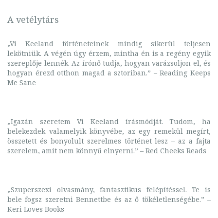
A vetélytárs
„Vi Keeland történeteinek mindig sikerül teljesen
lekötniük. A végén úgy érzem, mintha én is a regény egyik
szereplője lennék. Az írónő tudja, hogyan varázsoljon el, és
hogyan érezd otthon magad a sztoriban.” – Reading Keeps
Me Sane
„Igazán szeretem Vi Keeland írásmódját. Tudom, ha
belekezdek valamelyik könyvébe, az egy remekül megírt,
összetett és bonyolult szerelmes történet lesz – az a fajta
szerelem, amit nem könnyű elnyerni.” – Red Cheeks Reads
„Szuperszexi olvasmány, fantasztikus felépítéssel. Te is
bele fogsz szeretni Bennettbe és az ő tökéletlenségébe.” –
Keri Loves Books