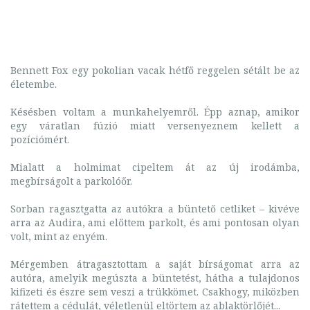
Bennett Fox egy pokolian vacak hétfő reggelen sétált be az
életembe.
Késésben voltam a munkahelyemről. Épp aznap, amikor
egy váratlan fúzió miatt versenyeznem kellett a
pozíciómért.
Mialatt a holmimat cipeltem át az új irodámba,
megbírságolt a parkolóőr.
Sorban ragasztgatta az autókra a büntető cetliket – kivéve
arra az Audira, ami előttem parkolt, és ami pontosan olyan
volt, mint az enyém.
Mérgemben átragasztottam a saját bírságomat arra az
autóra, amelyik megúszta a büntetést, hátha a tulajdonos
kifizeti és észre sem veszi a trükkömet. Csakhogy, miközben
rátettem a cédulát, véletlenül eltörtem az ablaktörlőjét...