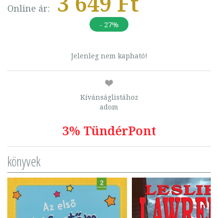
3 649 Ft
Online ár:
- 27%
Jelenleg nem kapható!
Kívánságlistához
adom
3% TündérPont
könyvek