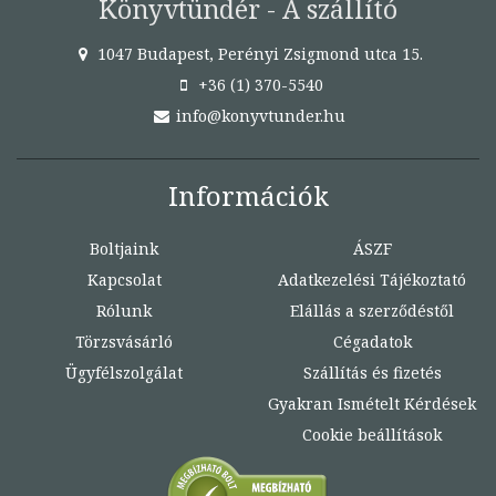
Könyvtündér - A szállító
1047 Budapest, Perényi Zsigmond utca 15.
+36 (1) 370-5540
info@konyvtunder.hu
Információk
Boltjaink
ÁSZF
Kapcsolat
Adatkezelési Tájékoztató
Rólunk
Elállás a szerződéstől
Törzsvásárló
Cégadatok
Ügyfélszolgálat
Szállítás és fizetés
Gyakran Ismételt Kérdések
Cookie beállítások