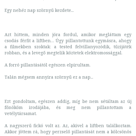
Egy nehéz nap szörnyű kezdete...
Azt hittem, minden jóra fordul, amikor megláttam egy
csodás férfit a liftben… Úgy pillantottunk egymásra, ahogy
a filmekben szoktak: a tested felvillanyozódik, tűzijáték
robban, és a levegő megtelik köztetek elektromossággal.
A forró pillantásától egészen elpirultam.
Talán mégsem annyira szörnyű ez a nap...
Ezt gondoltam, egészen addig, míg be nem sétáltam az új
főnököm irodájába, és meg nem pillantottam a
vetélytársamat.
A nagyszerű fickó volt az. Az, akivel a liftben találkoztam.
Akkor jöttem rá, hogy perzselő pillantását nem a kölcsönös