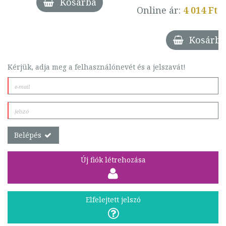
Kosárba
Online ár:
4 014 Ft
Kosárba
Kérjük, adja meg a felhasználónevét és a jelszavát!
Belépés
Új fiók létrehozása
Elfelejtett jelszó