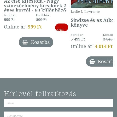
Az első kifestőm - Nagy
színezőélmény kicsiknek 2
éves kortól - 60 különböző
Leslie L. Lawrence
mintával (gombás)
Borító ár:
Korábbi ár:
Sindzse és az Átko
999 Ft
500 Ft
könyve
-
Online ár:
599 Ft
40%
Borító ár:
Korábbi ár
5 499 Ft
3 849 Ft
Kosárba
Online ár:
4 014 Ft
Kosárba
Hírlevél feliratkozás