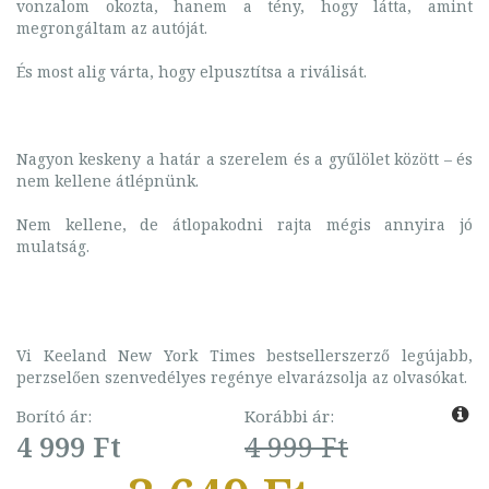
vonzalom okozta, hanem a tény, hogy látta, amint
megrongáltam az autóját.
És most alig várta, hogy elpusztítsa a riválisát.
Nagyon keskeny a határ a szerelem és a gyűlölet között – és
nem kellene átlépnünk.
Nem kellene, de átlopakodni rajta mégis annyira jó
mulatság.
Vi Keeland New York Times bestsellerszerző legújabb,
perzselően szenvedélyes regénye elvarázsolja az olvasókat.
Borító ár:
Korábbi ár:
4 999 Ft
4 999 Ft