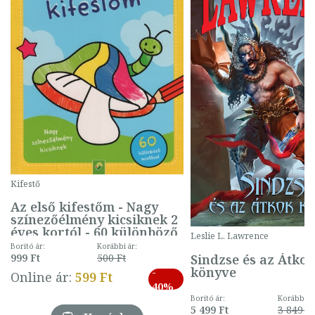
Kifestő
Az első kifestőm - Nagy
színezőélmény kicsiknek 2
éves kortól - 60 különböző
Leslie L. Lawrence
mintával (gombás)
Borító ár:
Korábbi ár:
Sindzse és az Átko
999 Ft
500 Ft
könyve
-
Online ár:
599 Ft
40%
Borító ár:
Korábbi ár
5 499 Ft
3 849 Ft