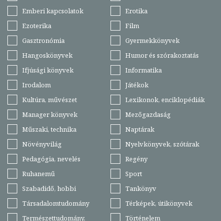
Emberi kapcsolatok
Erotika
Ezoterika
Film
Gasztronómia
Gyermekkönyvek
Hangoskönyvek
Humor és szórakoztatás
Ifjúsági könyvek
Informatika
Irodalom
Játékok
Kultúra, művészet
Lexikonok, enciklopédiák
Manager könyvek
Mezőgazdaság
Műszaki, technika
Naptárak
Növényvilág
Nyelvkönyvek, szótárak
Pedagógia, nevelés
Regény
Ruhanemű
Sport
Szabadidő, hobbi
Tankönyv
Társadalomtudomány
Térképek, útikönyvek
Természettudomány,
Történelem