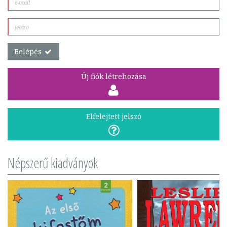
Belépés
Új fiók létrehozása
Elfelejtett jelszó
Népszerű kiadványok