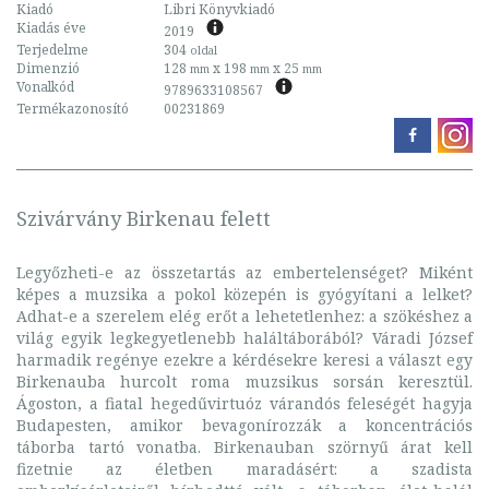
Kiadó
Libri Könyvkiadó
Kiadás éve
2019
Terjedelme
304
oldal
Dimenzió
128
x 198
x 25
mm
mm
mm
Vonalkód
9789633108567
Termékazonosító
00231869
Szivárvány Birkenau felett
Legyőzheti-e az összetartás az embertelenséget? Miként
képes a muzsika a pokol közepén is gyógyítani a lelket?
Adhat-e a szerelem elég erőt a lehetetlenhez: a szökéshez a
világ egyik legkegyetlenebb haláltáborából? Váradi József
harmadik regénye ezekre a kérdésekre keresi a választ egy
Birkenauba hurcolt roma muzsikus sorsán keresztül.
Ágoston, a fiatal hegedűvirtuóz várandós feleségét hagyja
Budapesten, amikor bevagonírozzák a koncentrációs
táborba tartó vonatba. Birkenauban szörnyű árat kell
fizetnie az életben maradásért: a szadista