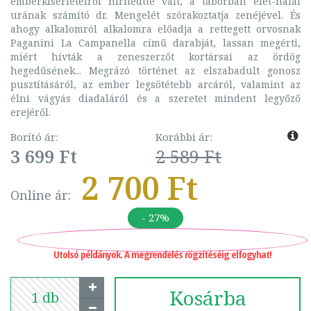
emberkísérleteiről hírhedtté vált, a táborban élet-halál
urának számító dr. Mengelét szórakoztatja zenéjével. És
ahogy alkalomról alkalomra előadja a rettegett orvosnak
Paganini La Campanella című darabját, lassan megérti,
miért hívták a zeneszerzőt kortársai az ördög
hegedűsének... Megrázó történet az elszabadult gonosz
pusztításáról, az ember legsötétebb arcáról, valamint az
élni vágyás diadaláról és a szeretet mindent legyőző
erejéről.
Borító ár:
Korábbi ár:
3 699 Ft
2 589 Ft
2 700 Ft
Online ár:
- 27%
Utolsó példányok. A megrendelés rögzítéséig elfogyhat!
Kosárba