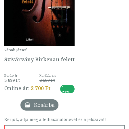
Váradi József
Szivárvány Birkenau felett
Borító ár:
Korábbi ár:
3 699 Ft
2 589 Ft
-
Online ár:
2 700 Ft
27%
Kosárba
Kérjük, adja meg a felhasználónevét és a jelszavát!