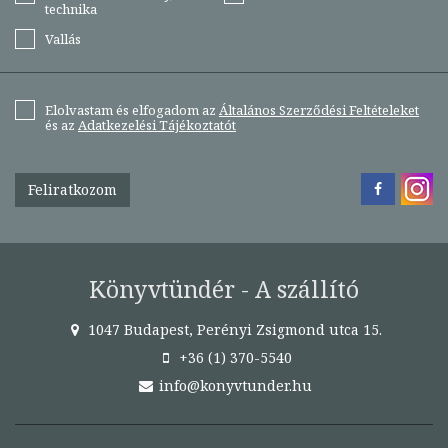
technika
Vallás
Elolvastam és elfogadom az
Általános Szerződési Feltételeket
és az
Adatkezelési Tájékoztatót
Feliratkozom
Könyvtündér - A szállító
1047 Budapest, Perényi Zsigmond utca 15.
+36 (1) 370-5540
info@konyvtunder.hu