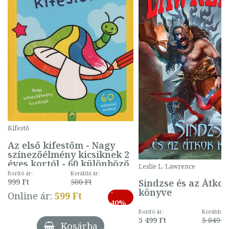
Kifestő
Az első kifestőm - Nagy
színezőélmény kicsiknek 2
éves kortól - 60 különböző
Leslie L. Lawrence
mintával (gombás)
Borító ár:
Korábbi ár:
Sindzse és az Átko
999 Ft
500 Ft
könyve
-
Online ár:
599 Ft
40%
Borító ár:
Korábbi ár
5 499 Ft
3 849 Ft
Kosárba