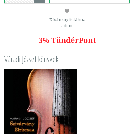
Kívánságlistához
adom
3% TündérPont
Váradi József könyvek