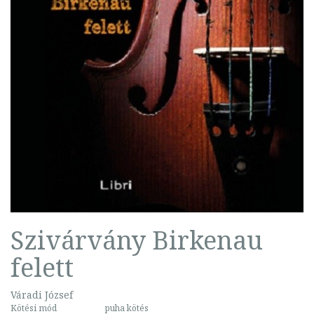
Szivárvány Birkenau
felett
Váradi József
Kötési mód
puha kötés