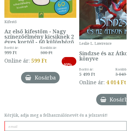
Kifestő
Az első kifestőm - Nagy
színezőélmény kicsiknek 2
éves kortól - 60 különböző
Leslie L. Lawrence
mintával (gombás)
Borító ár:
Korábbi ár:
Sindzse és az Átko
999 Ft
500 Ft
könyve
-
Online ár:
599 Ft
40%
Borító ár:
Korábbi ár
5 499 Ft
3 849 Ft
Kosárba
Online ár:
4 014 Ft
Kosárba
Kérjük, adja meg a felhasználónevét és a jelszavát!