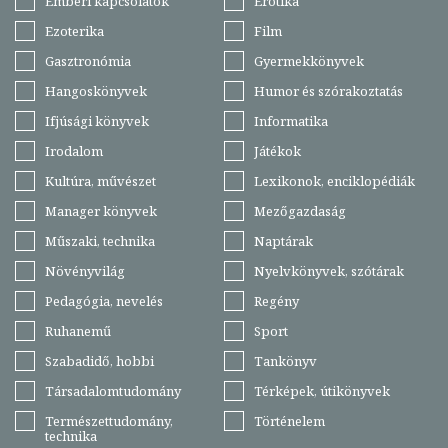
Emberi kapcsolatok
Erotika
Ezoterika
Film
Gasztronómia
Gyermekkönyvek
Hangoskönyvek
Humor és szórakoztatás
Ifjúsági könyvek
Informatika
Irodalom
Játékok
Kultúra, művészet
Lexikonok, enciklopédiák
Manager könyvek
Mezőgazdaság
Műszaki, technika
Naptárak
Növényvilág
Nyelvkönyvek, szótárak
Pedagógia, nevelés
Regény
Ruhanemű
Sport
Szabadidő, hobbi
Tankönyv
Társadalomtudomány
Térképek, útikönyvek
Természettudomány,
Történelem
technika