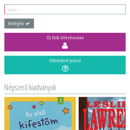
Belépés
Új fiók létrehozása
Elfelejtett jelszó
Népszerű kiadványok