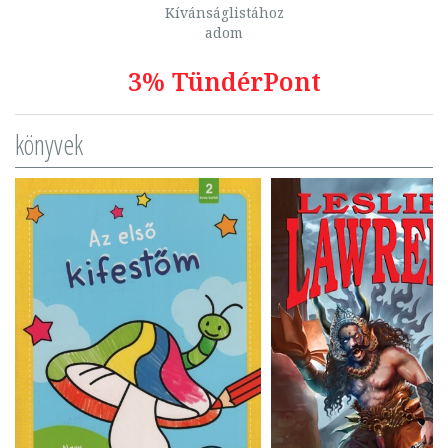
Kívánságlistához
adom
3% TündérPont
könyvek