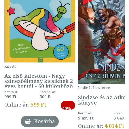
Kifestő
Az első kifestőm - Nagy
színezőélmény kicsiknek 2
éves kortól - 60 különböző
Leslie L. Lawrence
mintával (gombás)
Borító ár:
Korábbi ár:
Sindzse és az Átko
999 Ft
500 Ft
könyve
-
Online ár:
599 Ft
40%
Borító ár:
Korábbi ár
5 499 Ft
3 849 Ft
Kosárba
Online ár:
4 014 Ft