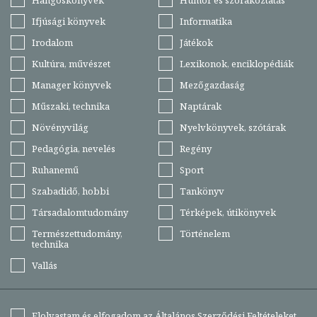
Hangoskönyvek
Humor és szórakoztatás
Ifjúsági könyvek
Informatika
Irodalom
Játékok
Kultúra, művészet
Lexikonok, enciklopédiák
Manager könyvek
Mezőgazdaság
Műszaki, technika
Naptárak
Növényvilág
Nyelvkönyvek, szótárak
Pedagógia, nevelés
Regény
Ruhanemű
Sport
Szabadidő, hobbi
Tankönyv
Társadalomtudomány
Térképek, útikönyvek
Természettudomány,
Történelem
technika
Vallás
Elolvastam és elfogadom az
Általános Szerződési Feltételeket