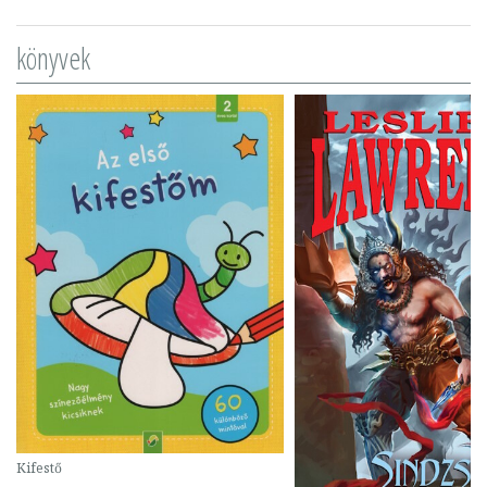
könyvek
Kifestő