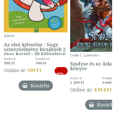
Kifestő
Az első kifestőm - Nagy
színezőélmény kicsiknek 2
éves kortól - 60 különböző
Leslie L. Lawrence
mintával (gombás)
Borító ár:
Korábbi ár:
Sindzse és az Átko
999 Ft
500 Ft
könyve
-
Online ár:
599 Ft
40%
Borító ár:
Korábbi ár
5 499 Ft
3 849 Ft
Kosárba
Online ár:
4 014 Ft
Kosárba