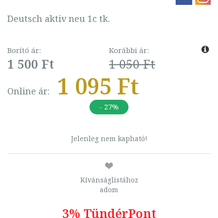
Deutsch aktiv neu 1c tk.
Borító ár:
Korábbi ár:
1 500 Ft
1 050 Ft
1 095 Ft
Online ár:
- 27%
Jelenleg nem kapható!
Kívánságlistához
adom
3% TündérPont