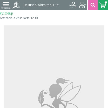
0
Deutsch aktiv neu 1c
Nyitólap
tk. | 9789631886788
Deutsch aktiv neu 1c tk.