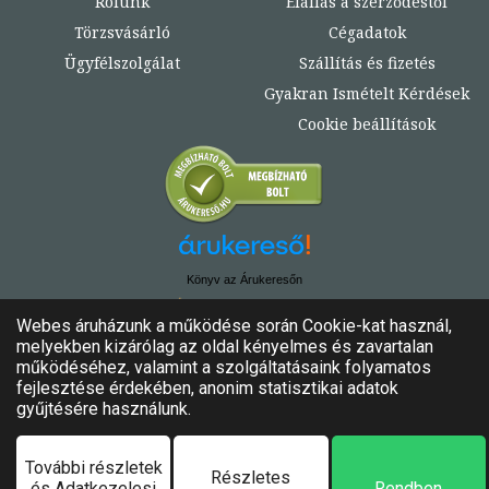
Rólunk
Elállás a szerződéstől
Törzsvásárló
Cégadatok
Ügyfélszolgálat
Szállítás és fizetés
Gyakran Ismételt Kérdések
Cookie beállítások
Könyv az Árukeresőn
© Copyright 2020. - 2024. Könyvtündér
Minden jog fenntartva!