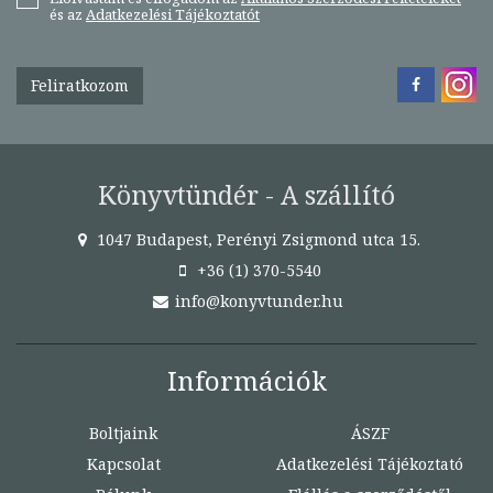
és az
Adatkezelési Tájékoztatót
Feliratkozom
Könyvtündér - A szállító
1047 Budapest, Perényi Zsigmond utca 15.
+36 (1) 370-5540
info@konyvtunder.hu
Információk
Boltjaink
ÁSZF
Kapcsolat
Adatkezelési Tájékoztató