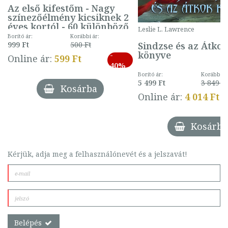
Az első kifestőm - Nagy
színezőélmény kicsiknek 2
éves kortól - 60 különböző
Leslie L. Lawrence
mintával (gombás)
Borító ár:
Korábbi ár:
Sindzse és az Átko
999 Ft
500 Ft
könyve
-
Online ár:
599 Ft
40%
Borító ár:
Korábbi ár
5 499 Ft
3 849 Ft
Kosárba
Online ár:
4 014 Ft
Kosárba
Kérjük, adja meg a felhasználónevét és a jelszavát!
Belépés