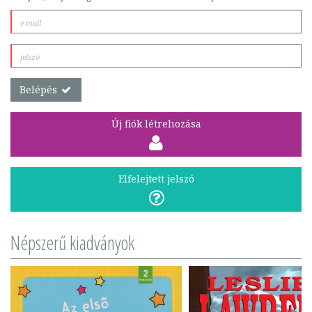
Belépés
Új fiók létrehozása
Elfelejtett jelszó
Népszerű kiadványok