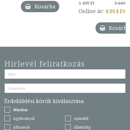
5 499 Ft
3 849 Ft
Kosárba
Online ár:
4 014 Ft
Kosárba
Hírlevél feliratkozás
Érdeklődési körök kiválasztása
Minden
Agykontroll
Ajándék
Albumok
Állatvilág