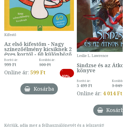
Kifestő
Az első kifestőm - Nagy
színezőélmény kicsiknek 2
éves kortól - 60 különböző
Leslie L. Lawrence
mintával (gombás)
Borító ár:
Korábbi ár:
Sindzse és az Átko
999 Ft
500 Ft
könyve
-
Online ár:
599 Ft
40%
Borító ár:
Korábbi ár
5 499 Ft
3 849 Ft
Kosárba
Online ár:
4 014 Ft
Kosárba
Kérjük, adja meg a felhasználónevét és a jelszavát!