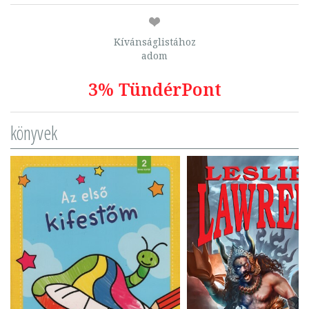
Kívánságlistához
adom
3% TündérPont
könyvek