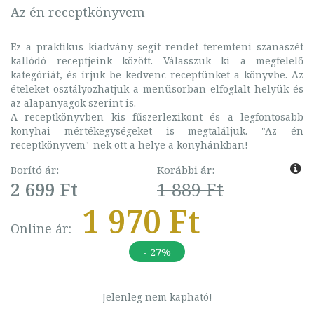
Az én receptkönyvem
Ez a praktikus kiadvány segít rendet teremteni szanaszét
kallódó receptjeink között. Válasszuk ki a megfelelő
kategóriát, és írjuk be kedvenc receptünket a könyvbe. Az
ételeket osztályozhatjuk a menüsorban elfoglalt helyük és
az alapanyagok szerint is.
A receptkönyvben kis fűszerlexikont és a legfontosabb
konyhai mértékegységeket is megtaláljuk. "Az én
receptkönyvem"-nek ott a helye a konyhánkban!
Borító ár:
Korábbi ár:
2 699 Ft
1 889 Ft
1 970 Ft
Online ár:
- 27%
Jelenleg nem kapható!