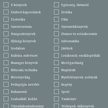
E-könyvek
Egészség, életmód
Emberi kapcsolatok
Erotika
Ezoterika
Film
Gasztronómia
Gyermekkönyvek
Hangoskönyvek
Humor és szórakoztatás
Ifjúsági könyvek
Informatika
Irodalom
Játékok
Kultúra, művészet
Lexikonok, enciklopédiák
Manager könyvek
Mezőgazdaság
Műszaki, technika
Naptárak
Növényvilág
Nyelvkönyvek, szótárak
Pedagógia, nevelés
Regény
Ruhanemű
Sport
Szabadidő, hobbi
Tankönyv
Társadalomtudomány
Térképek, útikönyvek