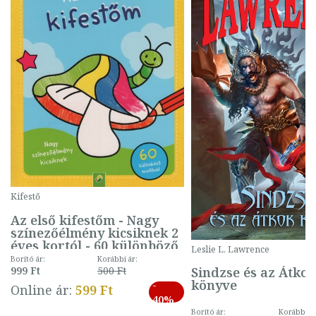
Kifestő
Az első kifestőm - Nagy
színezőélmény kicsiknek 2
éves kortól - 60 különböző
Leslie L. Lawrence
mintával (gombás)
Borító ár:
Korábbi ár:
Sindzse és az Átko
999 Ft
500 Ft
könyve
-
Online ár:
599 Ft
40%
Borító ár:
Korábbi ár