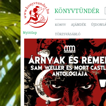
KÖNYV
TÜNDÉR
AJÁNDÉK
ÚJDONS
KÖNYV
Nyitólap
TÖRZSVÁSÁRLÓ