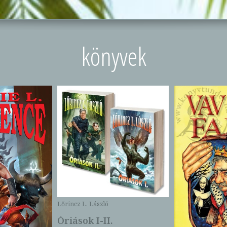
könyvek
Lőrincz L. László
Óriások I-II.