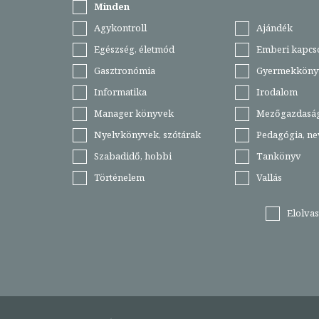
Minden
Agykontroll
Ajándék
Egészség, életmód
Emberi kapcs
Gasztronómia
Gyermekköny
Informatika
Irodalom
Manager könyvek
Mezőgazdasá
Nyelvkönyvek, szótárak
Pedagógia, ne
Szabadidő, hobbi
Tankönyv
Történelem
Vallás
Elolva