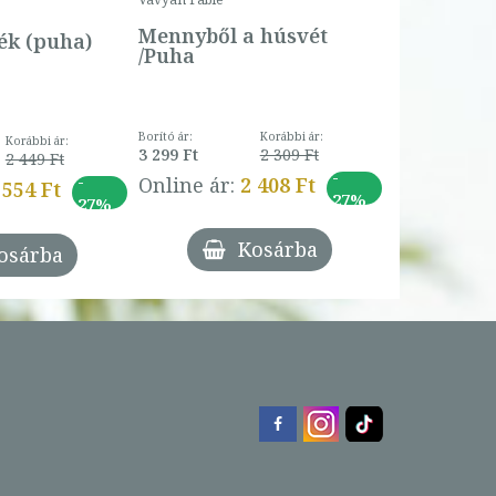
5 990 Ft
Online ár:
Mennyből a húsvét
k (puha)
/Puha
Borító ár:
Korábbi ár:
Korábbi ár:
3 299 Ft
2 309 Ft
2 449 Ft
-
-
Online ár:
2 408 Ft
 554 Ft
27%
27%
Kosárba
osárba