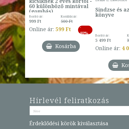
kicsiknek 2 éves kortól -
60 különböző mintával
Sindzse és a
(gombás)
könyve
Borító ár:
Korábbi ár:
999 Ft
500 Ft
ábbi ár:
-
793 Ft
Online ár:
599 Ft
-
40%
3 Ft
Borító ár:
K
27%
5 499 Ft
3
Kosárba
Online ár:
4 
árba
Ko
Hírlevél feliratkozás
Érdeklődési körök kiválasztása