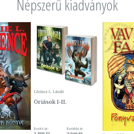
Népszerű kiadványok
Lőrincz L. László
Óriások I-II.
Borító ár:
Korábbi ár:
3 899 Ft
2 846 Ft