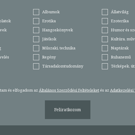
Albumok
Állatvilág
olatok
Erotika
Ezoterika
vek
Hangoskönyvek
Humor és sz
Játékok
Kultúra, műv
g
Műszaki, technika
Naptárak
velés
Regény
Ruhanemű
Társadalomtudomány
Térképek, ú
stam és elfogadom az
Általános Szerződési Feltételeket
és az
Adatkezelési 
Feliratkozom