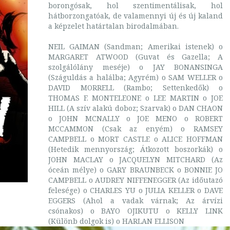
borongósak, hol szentimentálisak, hol
hátborzongatóak, de valamennyi új és új kaland
a képzelet határtalan birodalmában.
NEIL GAIMAN (Sandman; Amerikai istenek) o
MARGARET ATWOOD (Guvat és Gazella; A
szolgálólány meséje) o JAY BONANSINGA
(Száguldás a halálba; Agyrém) o SAM WELLER o
DAVID MORRELL (Rambo; Settenkedők) o
THOMAS F. MONTELEONE o LEE MARTIN o JOE
HILL (A szív alakú doboz; Szarvak) o DAN CHAON
o JOHN MCNALLY o JOE MENO o ROBERT
MCCAMMON (Csak az enyém) o RAMSEY
CAMPBELL o MORT CASTLE o ALICE HOFFMAN
(Hetedik mennyország; Átkozott boszorkák) o
JOHN MACLAY o JACQUELYN MITCHARD (Az
óceán mélye) o GARY BRAUNBECK o BONNIE JO
CAMPBELL o AUDREY NIFFENEGGER (Az időutazó
felesége) o CHARLES YU o JULIA KELLER o DAVE
EGGERS (Ahol a vadak várnak; Az árvízi
csónakos) o BAYO OJIKUTU o KELLY LINK
(Különb dolgok is) o HARLAN ELLISON