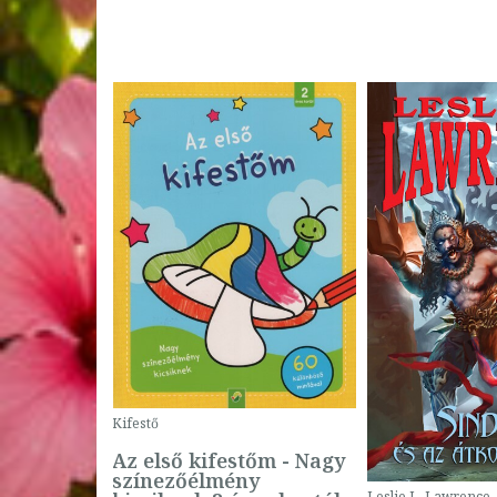
Kifestő
Az első kifestőm - Nagy
színezőélmény
 -
Leslie L. Lawrence