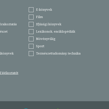
E-könyvek
Film
órakoztatás
Ifjúsági könyvek
észet
Lexikonok, enciklopédiák
Növényvilág
Sport
tikönyvek
Természettudomány, technika
Tájékoztatót