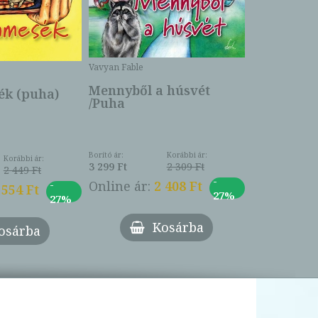
Csengetty
Borító ár:
Vavyan Fable
5 990 Ft
Online ár:
Mennyből a húsvét
k (puha)
/Puha
Borító ár:
Korábbi ár:
Korábbi ár:
3 299 Ft
2 309 Ft
2 449 Ft
-
-
Online ár:
2 408 Ft
 554 Ft
27%
27%
Kosárba
osárba