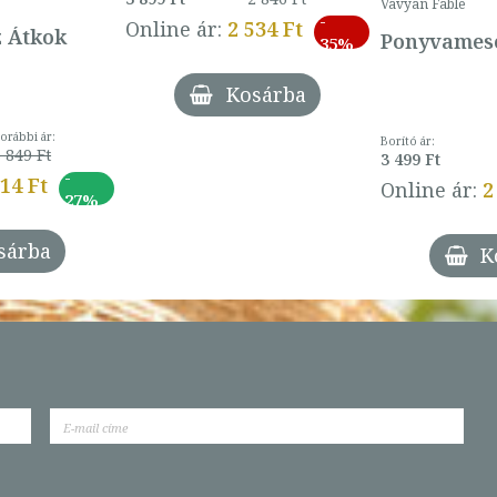
Vavyan Fable
-
Online ár:
2 534 Ft
z Átkok
Ponyvamesé
35%
Kosárba
orábbi ár:
Borító ár:
 849 Ft
3 499 Ft
-
014 Ft
Online ár:
2
27%
sárba
K