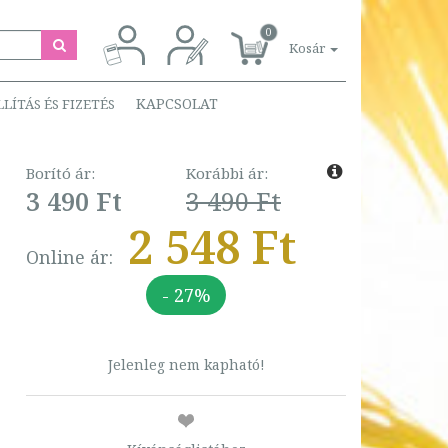
0
Kosár
KAPCSOLAT
LLÍTÁS ÉS FIZETÉS
Borító ár:
Korábbi ár:
3 490 Ft
3 490 Ft
2 548 Ft
Online ár:
- 27%
Jelenleg nem kapható!