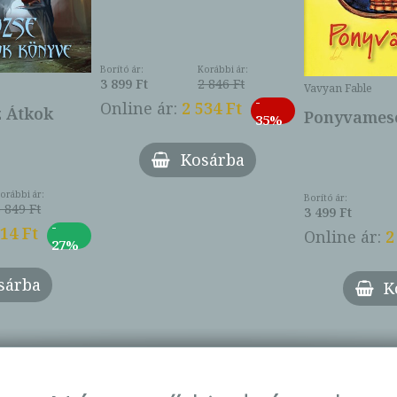
Borító ár:
Korábbi ár:
3 899 Ft
2 846 Ft
Vavyan Fable
-
Online ár:
2 534 Ft
z Átkok
Ponyvamesé
35%
Kosárba
orábbi ár:
Borító ár:
 849 Ft
3 499 Ft
-
014 Ft
Online ár:
2
27%
sárba
K