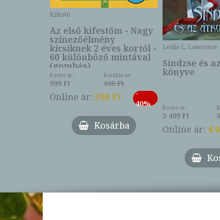
Kifestő
Az első kifestőm - Nagy
színezőélmény
 -
kicsiknek 2 éves kortól -
Leslie L. Lawrence
60 különböző mintával
Sindzse és a
(gombás)
könyve
Borító ár:
Korábbi ár:
999 Ft
500 Ft
ábbi ár:
-
793 Ft
Online ár:
599 Ft
-
40%
3 Ft
Borító ár:
K
27%
5 499 Ft
3
Kosárba
Online ár:
4 
árba
Ko