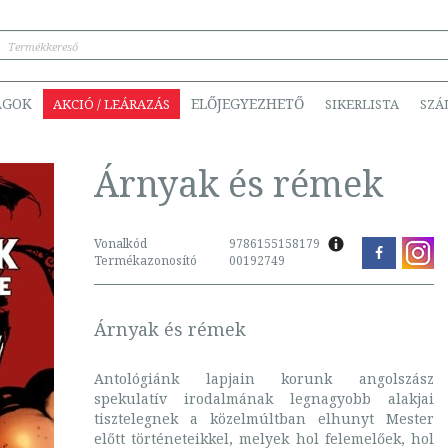
ÁGOK
ELŐJEGYEZHETŐ
AKCIÓ / LEÁRAZÁS
SIKERLISTA
SZÁ
Árnyak és rémek
Vonalkód
9786155158179
Termékazonosító
00192749
Árnyak és rémek
Antológiánk lapjain korunk angolszász
spekulatív irodalmának legnagyobb alakjai
tisztelegnek a közelmúltban elhunyt Mester
előtt történeteikkel, melyek hol felemelőek, hol