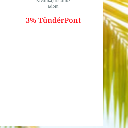
Kívánságlistához
adom
3% TündérPont