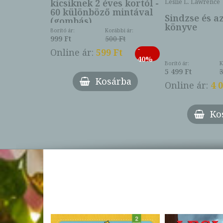
kicsiknek 2 éves kortól -
Leslie L. Lawrence
60 különböző mintával
Sindzse és a
(gombás)
könyve
Borító ár:
Korábbi ár:
999 Ft
500 Ft
ábbi ár:
-
793 Ft
Online ár:
599 Ft
-
40%
3 Ft
Borító ár:
K
27%
5 499 Ft
3
Kosárba
Online ár:
4 
árba
Ko