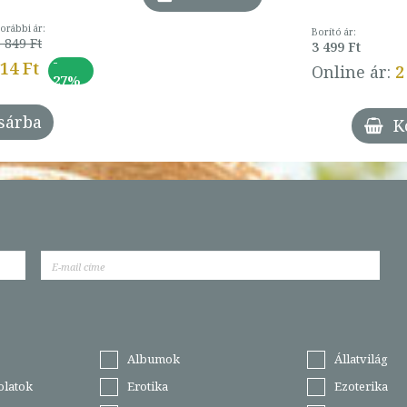
orábbi ár:
Borító ár:
 849 Ft
3 499 Ft
-
014 Ft
Online ár:
2
27%
sárba
K
Albumok
Állatvilág
olatok
Erotika
Ezoterika