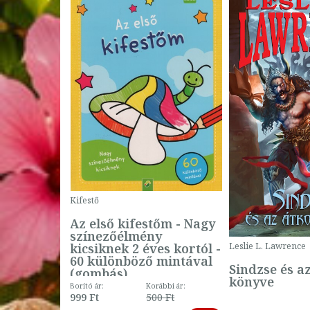
Kifestő
Az első kifestőm - Nagy
színezőélmény
 -
kicsiknek 2 éves kortól -
Leslie L. Lawrence
60 különböző mintával
Sindzse és a
(gombás)
könyve
Borító ár:
Korábbi ár:
999 Ft
500 Ft
ábbi ár: