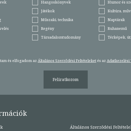
vek
Hangoskönyvek
Humor és sz
Játékok
Kultúra, műv
g
Műszaki, technika
Naptárak
velés
Regény
Ruhanemű
Társadalomtudomány
Térképek, ú
stam és elfogadom az
Általános Szerződési Feltételeket
és az
Adatkezelési 
Feliratkozom
rmációk
nk
Általános Szerződési Feltétele