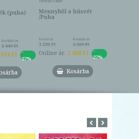
Vavyan Fable
5 990 Ft
Online ár:
Mennyből a húsvét
k (puha)
/Puha
Borító ár:
Korábbi ár:
Korábbi ár:
3 299 Ft
2 309 Ft
2 449 Ft
-
-
Online ár:
2 408 Ft
 554 Ft
27%
27%
Kosárba
osárba