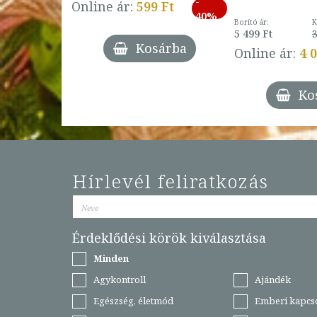
-
793 Ft
Online ár:
599 Ft
-
40%
3 Ft
Borító ár:
K
27%
5 499 Ft
3
Kosárba
Online ár:
4 
árba
Ko
Hírlevél feliratkozás
Érdeklődési körök kiválasztása
Minden
Agykontroll
Ajándék
Egészség, életmód
Emberi kapcs