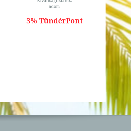
Kívánságlistához
adom
3% TündérPont