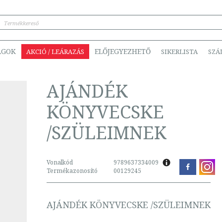
ÁGOK
ELŐJEGYEZHETŐ
AKCIÓ / LEÁRAZÁS
SIKERLISTA
SZÁ
AJÁNDÉK
KÖNYVECSKE
/SZÜLEIMNEK
Vonalkód
9789637334009
Termékazonosító
00129245
AJÁNDÉK KÖNYVECSKE /SZÜLEIMNEK