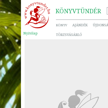
KÖNYV
TÜNDÉR
AJÁNDÉK
ÚJDONS
KÖNYV
Nyitólap
TÖRZSVÁSÁRLÓ