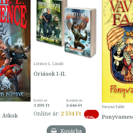
Lőrincz L. László
Óriások I-II.
Borító ár:
Korábbi ár:
3 899 Ft
2 846 Ft
Vavyan Fable
-
Online ár:
2 534 Ft
z Átkok
Ponyvamesé
35%
Kosárba