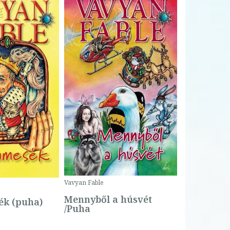
Bartos Erika
Bogyó és 
Csengetty
Borító ár:
Vavyan Fable
5 990 Ft
Online ár:
Mennyből a húsvét
k (puha)
/Puha