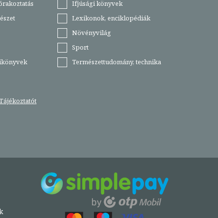
órakoztatás
Ifjúsági könyvek
észet
Lexikonok, enciklopédiák
Növényvilág
Sport
tikönyvek
Természettudomány, technika
Tájékoztatót
k