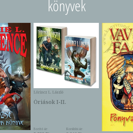
könyvek
Lőrincz L. László
Óriások I-II.
Borító ár:
Korábbi ár: