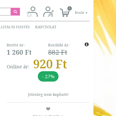
0
Kosár
KAPCSOLAT
LLÍTÁS ÉS FIZETÉS
Borító ár:
Korábbi ár:
1 260 Ft
882 Ft
920 Ft
Online ár:
- 27%
Jelenleg nem kapható!