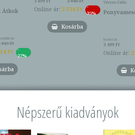
3 899 Ft
2 846 Ft
Vavyan Fable
-
Online ár:
2 534 Ft
z Átkok
Ponyvamesé
35%
Kosárba
orábbi ár:
Borító ár:
 849 Ft
3 499 Ft
-
014 Ft
Online ár:
2
27%
sárba
K
Népszerű kiadványok