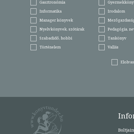
Gasztronómia
Gyermekköny
Informatika
Irodalom
Manager könyvek
Mezőgazdasá
Nyelvkönyvek, szótárak
Pedagógia, ne
Szabadidő, hobbi
Tankönyv
Történelem
Vallás
Elolva
Info
Boltjai