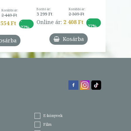
Borító ár:
Korábbi ár:
Korábbi ár:
3 299 Ft
2 309 Ft
2 449 Ft
-
-
Online ár:
2 408 Ft
 554 Ft
27%
27%
Kosárba
osárba
E-könyvek
Film