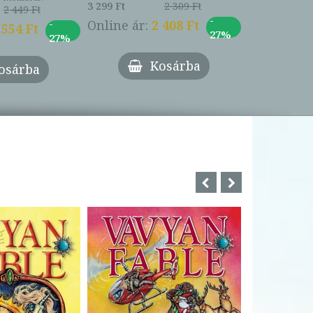
3 299 Ft
2 309 Ft
2 449 Ft
-
-
Online ár:
2 408 Ft
 554 Ft
27%
27%
Kosárba
osárba