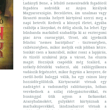
Ladányfi Bene, a léhűtő nemesivadék fogadóról
fogadóra sodródik az Anjou királyok
Magyarországán. Becsületes, ám unalmas vagy
fárasztó munka helyett kártyával szerzi meg a
napi betevőt. Kedveli a könnyű életet, ágyába
csábítja a lányokat, és délig alszik, ha lehet. Egy
bűnbanda markából szabadítja ki az esztergomi
piac árva csavargóját, Urost, aki igyekszik
felnőni "nemes barátjához" - tisztességben,
csibészségben, mikor melyik esik jobban kézre.
Sonkát csen a kamrából, mikor rossz a lapjárás,
és tüzelő szukával járja a várost, ha elunta
magát. Hozzájuk csapódik még Szalárd, a
székely-felvidéki vadorzó, aki rablógyilkosra
vadászik fejpénzért, mikor fogytán a kenyere, de
csetlő-botló baloggá válik, ha egy csinos lány
hozzádörgölődzik. Kártyacsatát vívnak egy
nadrágért a vadonmélyi rablótanyán, hóban
verekednek a szilaj ridegpásztorokkal, és
husánggal ütik agyon a farkasokat.
Aranyhalmokért, gulyákért kártyáznak a
marhakupecekkel, lándzsaharcot vívnak a