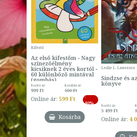
Kifestő
Az első kifestőm - Nagy
színezőélmény
 -
kicsiknek 2 éves kortól -
Leslie L. Lawrence
60 különböző mintával
Sindzse és a
(gombás)
könyve
Borító ár:
Korábbi ár:
999 Ft
500 Ft
ábbi ár:
-
793 Ft
Online ár:
599 Ft
-
40%
3 Ft
Borító ár:
K
27%
5 499 Ft
3
Kosárba
Online ár:
4 
árba
Ko