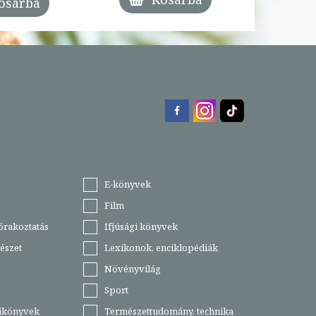
osárba
E-könyvek
Film
órakoztatás
Ifjúsági könyvek
észet
Lexikonok, enciklopédiák
Növényvilág
Sport
tikönyvek
Természettudomány, technika