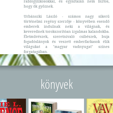
rablógyilkosokkal, és egyáltalán nem biztos,
hogy ők győznek.
Urbánszki László - számos nagy sikerű
történelmi regény szerzője - könyvében esendő
emberek indulnak neki a világnak, és
keverednek torokszorítóan izgalmas kalandokba.
Életművészek, szeretnivaló csibészek, buja
fogadóslányok és veszett emberfarkasok élik
világukat a "magyar vadnyugat" színes
forgatagában.
könyvek