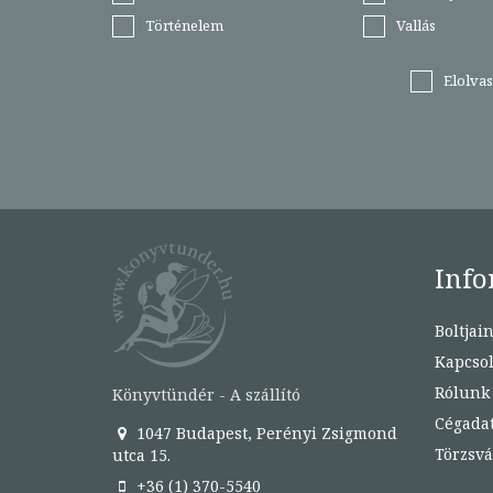
Történelem
Vallás
Elolva
Info
Boltjai
Kapcsol
Rólunk
Könyvtündér - A szállító
Cégada
1047 Budapest, Perényi Zsigmond
Törzsvá
utca 15.
+36 (1) 370-5540