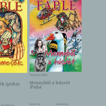
Bartos Erika
Bogyó és 
Csengetty
Borító ár:
Vavyan Fable
5 990 Ft
Online ár:
Mennyből a húsvét
k (puha)
/Puha
Borító ár:
Korábbi ár:
Korábbi ár: