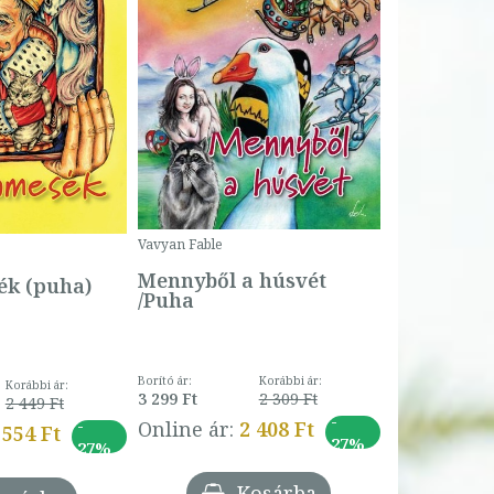
Bartos Erika
Bogyó és 
Csengetty
Borító ár:
Vavyan Fable
5 990 Ft
Online ár:
Mennyből a húsvét
k (puha)
/Puha
Borító ár:
Korábbi ár:
Korábbi ár:
3 299 Ft
2 309 Ft
2 449 Ft
-
-
Online ár:
2 408 Ft
 554 Ft
27%
27%
Kosárba