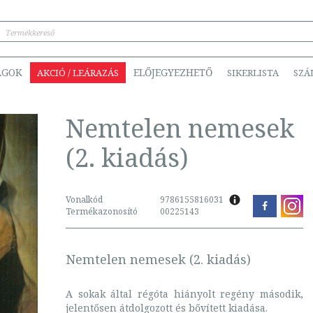
ÁGOK
ELŐJEGYEZHETŐ
AKCIÓ / LEÁRAZÁS
SIKERLISTA
SZÁ
Nemtelen nemesek
(2. kiadás)
Vonalkód
9786155816031
Termékazonosító
00225143
Nemtelen nemesek (2. kiadás)
A sokak által régóta hiányolt regény második,
jelentősen átdolgozott és bővített kiadása.