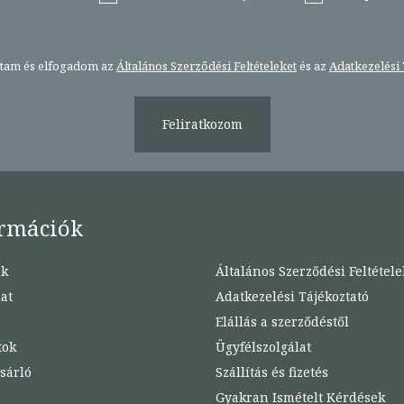
stam és elfogadom az
Általános Szerződési Feltételeket
és az
Adatkezelési 
Feliratkozom
rmációk
nk
Általános Szerződési Feltétele
at
Adatkezelési Tájékoztató
Elállás a szerződéstől
tok
Ügyfélszolgálat
sárló
Szállítás és fizetés
Gyakran Ismételt Kérdések