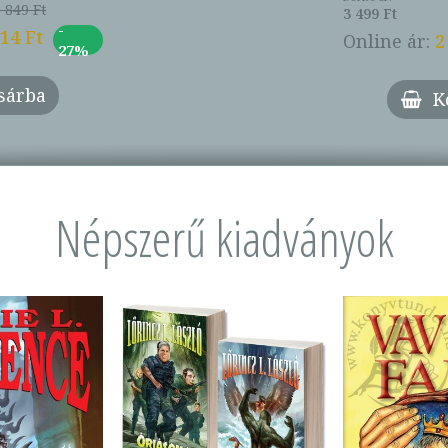
 849 Ft
3 499 Ft
-
014 Ft
Online ár:
2
27%
sárba
K
Népszerű kiadványok