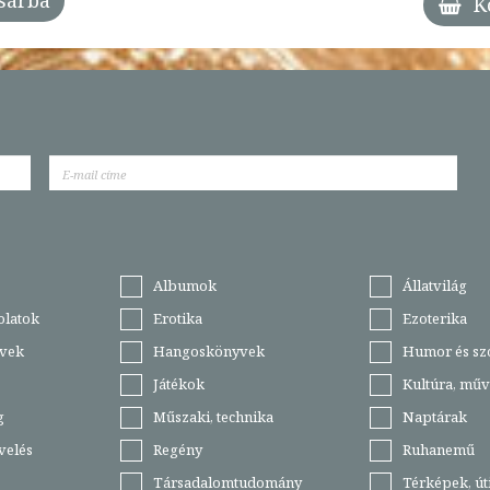
K
Albumok
Állatvilág
olatok
Erotika
Ezoterika
vek
Hangoskönyvek
Humor és sz
Játékok
Kultúra, műv
g
Műszaki, technika
Naptárak
velés
Regény
Ruhanemű
Társadalomtudomány
Térképek, ú