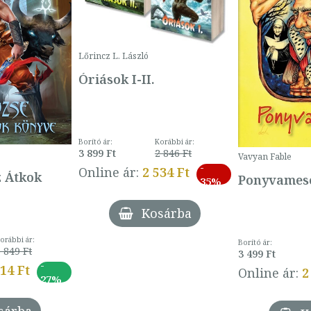
Lőrincz L. László
Óriások I-II.
Borító ár:
Korábbi ár:
3 899 Ft
2 846 Ft
Vavyan Fable
-
Online ár:
2 534 Ft
z Átkok
Ponyvamesé
35%
Kosárba
orábbi ár:
Borító ár:
 849 Ft
3 499 Ft
-
014 Ft
Online ár:
2
27%
sárba