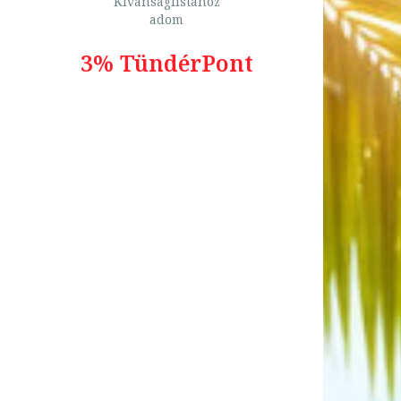
Kívánságlistához
adom
3% TündérPont