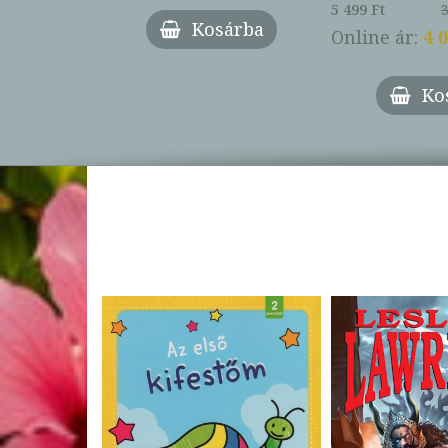
27%
5 499 Ft
3
Kosárba
Online ár:
4 
árba
Ko