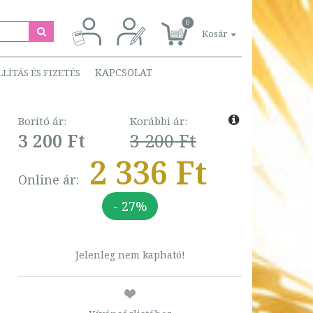
0
Kosár
KAPCSOLAT
LLÍTÁS ÉS FIZETÉS
Borító ár:
Korábbi ár:
3 200 Ft
3 200 Ft
2 336 Ft
Online ár:
- 27%
Jelenleg nem kapható!