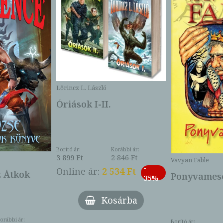
Lőrincz L. László
Óriások I-II.
Borító ár:
Korábbi ár:
3 899 Ft
2 846 Ft
Vavyan Fable
-
Online ár:
2 534 Ft
z Átkok
Ponyvamesé
35%
Kosárba
orábbi ár:
Borító ár: