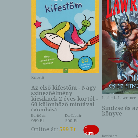
Kifestő
Az első kifestőm - Nagy
színezőélmény
 -
kicsiknek 2 éves kortól -
Leslie L. Lawrence
60 különböző mintával
Sindzse és a
(gombás)
könyve
Borító ár:
Korábbi ár:
999 Ft
500 Ft
ábbi ár:
-
793 Ft
Online ár:
599 Ft
-
40%
3 Ft
Borító ár:
K