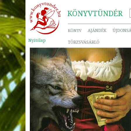
KÖNYV
TÜNDÉR
AJÁNDÉK
ÚJDONS
KÖNYV
Nyitólap
TÖRZSVÁSÁRLÓ