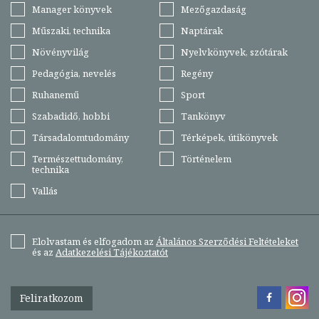
Manager könyvek
Mezőgazdaság
Műszaki, technika
Naptárak
Növényvilág
Nyelvkönyvek, szótárak
Pedagógia, nevelés
Regény
Ruhanemű
Sport
Szabadidő, hobbi
Tankönyv
Társadalomtudomány
Térképek, útikönyvek
Természettudomány,
Történelem
technika
Vallás
Elolvastam és elfogadom az
Általános Szerződési Feltételeket
és az
Adatkezelési Tájékoztatót
Feliratkozom