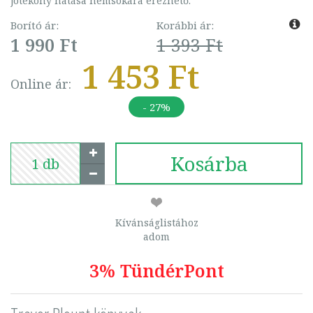
jótékony hatása nemsokára érezhető.
Borító ár:
Korábbi ár:
1 990 Ft
1 393 Ft
1 453 Ft
Online ár:
- 27%
Kosárba
Kívánságlistához
adom
3% TündérPont