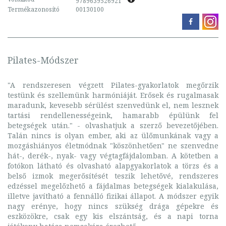
9789639526921
Termékazonosító
00130100
Pilates-Módszer
"A rendszeresen végzett Pilates-gyakorlatok megőrzik
testünk és szellemünk harmóniáját. Erősek és rugalmasak
maradunk, kevesebb sérülést szenvedünk el, nem lesznek
tartási rendellenességeink, hamarabb épülünk fel
betegségek után." - olvashatjuk a szerző bevezetőjében.
Talán nincs is olyan ember, aki az ülőmunkának vagy a
mozgáshiányos életmódnak "köszönhetően" ne szenvedne
hát-, derék-, nyak- vagy végtagfájdalomban. A kötetben a
fotókon látható és olvasható alapgyakorlatok a törzs és a
belső izmok megerősítését teszik lehetővé, rendszeres
edzéssel megelőzhető a fájdalmas betegségek kialakulása,
illetve javítható a fennálló fizikai állapot. A módszer egyik
nagy erénye, hogy nincs szükség drága gépekre és
eszközökre, csak egy kis elszántság, és a napi torna