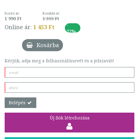
Borító ár:
Korábbi ár:
1 990 Ft
1 393 Ft
-
Online ár:
1 453 Ft
27%
Kosárba
Kérjük, adja meg a felhasználónevét és a jelszavát!
Belépés
Új fiók létrehozása