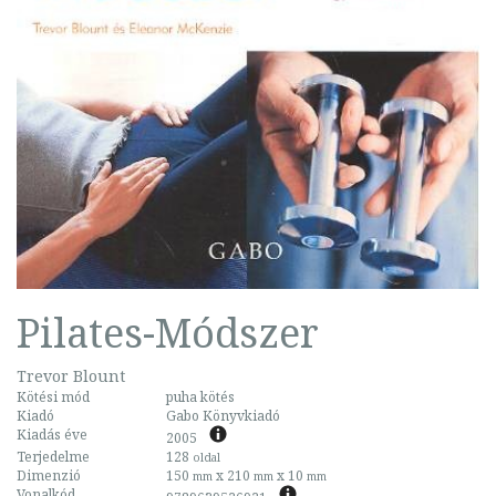
Pilates-Módszer
Trevor Blount
Kötési mód
puha kötés
Kiadó
Gabo Könyvkiadó
Kiadás éve
2005
Terjedelme
128
oldal
Dimenzió
150
x 210
x 10
mm
mm
mm
Vonalkód