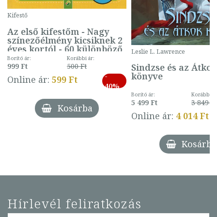
Kifestő
Az első kifestőm - Nagy
színezőélmény kicsiknek 2
éves kortól - 60 különböző
Leslie L. Lawrence
mintával (gombás)
Borító ár:
Korábbi ár:
Sindzse és az Átko
999 Ft
500 Ft
könyve
-
Online ár:
599 Ft
40%
Borító ár:
Korábbi ár
5 499 Ft
3 849 Ft
Kosárba
Online ár:
4 014 Ft
Kosárba
Hírlevél feliratkozás