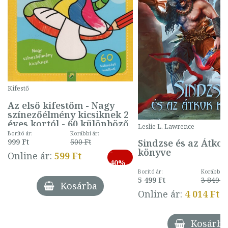
Kifestő
Az első kifestőm - Nagy
színezőélmény kicsiknek 2
éves kortól - 60 különböző
Leslie L. Lawrence
mintával (gombás)
Borító ár:
Korábbi ár:
Sindzse és az Átko
999 Ft
500 Ft
könyve
-
Online ár:
599 Ft
40%
Borító ár:
Korábbi ár
5 499 Ft
3 849 Ft
Kosárba
Online ár:
4 014 Ft
Kosárba