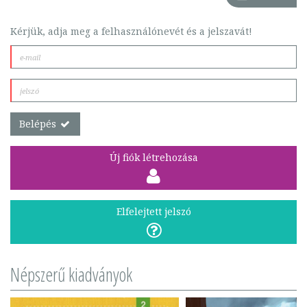
Kérjük, adja meg a felhasználónevét és a jelszavát!
Belépés
Új fiók létrehozása
Elfelejtett jelszó
Népszerű kiadványok