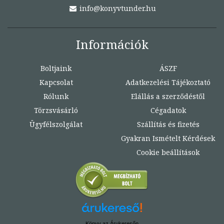
info@konyvtunder.hu
Információk
Boltjaink
ÁSZF
Kapcsolat
Adatkezelési Tájékoztató
Rólunk
Elállás a szerződéstől
Törzsvásárló
Cégadatok
Ügyfélszolgálat
Szállítás és fizetés
Gyakran Ismételt Kérdések
Cookie beállítások
Könyv az Árukeresőn