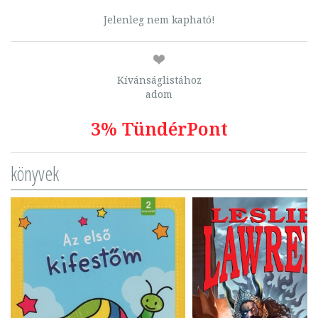
Jelenleg nem kapható!
Kívánságlistához
adom
3% TündérPont
könyvek