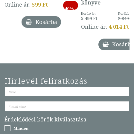
könyve
-
Online ár:
599 Ft
40%
Borító ár:
Korábbi ár
5 499 Ft
3 849 Ft
Kosárba
Online ár:
4 014 Ft
Kosárba
Hírlevél feliratkozás
Érdeklődési körök kiválasztása
Minden