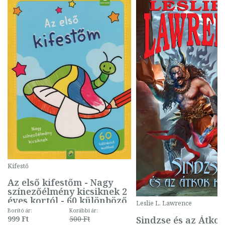
Kifestő
Az első kifestőm - Nagy
színezőélmény kicsiknek 2
éves kortól - 60 különböző
Leslie L. Lawrence
mintával (gombás)
Borító ár:
Korábbi ár:
Sindzse és az Átko
999 Ft
500 Ft