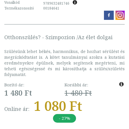
Vonalkód
9789632481746
Termékazonosító
00184641
Otthonszülés? - Szimpozion /Az élet dolgai
Szülésünk lehet békés, harmonikus, de hozhat sérülést és
megrázkódtatást is. A kötet tanulmányai azokra a kutatási
eredményekre épülnek, melyek segítenek megérteni, mi
teheti egészségessé és mi károsíthatja a szülés/születés
folyamatát.
Borító ár:
Korábbi ár:
1 480 Ft
1 480 Ft
1 080 Ft
Online ár:
- 27%