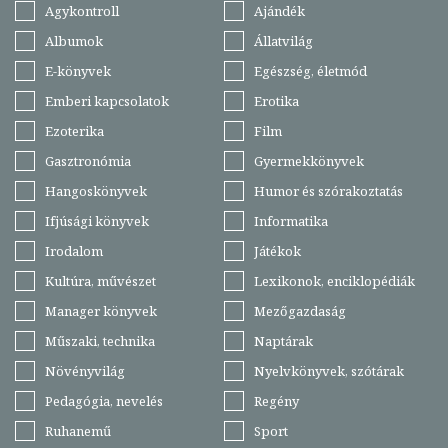
Agykontroll
Ajándék
Albumok
Állatvilág
E-könyvek
Egészség, életmód
Emberi kapcsolatok
Erotika
Ezoterika
Film
Gasztronómia
Gyermekkönyvek
Hangoskönyvek
Humor és szórakoztatás
Ifjúsági könyvek
Informatika
Irodalom
Játékok
Kultúra, művészet
Lexikonok, enciklopédiák
Manager könyvek
Mezőgazdaság
Műszaki, technika
Naptárak
Növényvilág
Nyelvkönyvek, szótárak
Pedagógia, nevelés
Regény
Ruhanemű
Sport