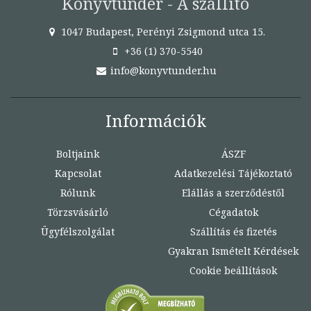
Könyvtündér - A szállító
1047 Budapest, Perényi Zsigmond utca 15.
+36 (1) 370-5540
info@konyvtunder.hu
Információk
Boltjaink
ÁSZF
Kapcsolat
Adatkezelési Tájékoztató
Rólunk
Elállás a szerződéstől
Törzsvásárló
Cégadatok
Ügyfélszolgálat
Szállítás és fizetés
Gyakran Ismételt Kérdések
Cookie beállítások