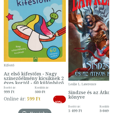
Kifestő
Az első kifestőm - Nagy
színezőélmény kicsiknek 2
éves kortól - 60 különböző
Leslie L. Lawrence
mintával (gombás)
Borító ár:
Korábbi ár:
Sindzse és az Átko
999 Ft
500 Ft
könyve
-
Online ár:
599 Ft
40%
Borító ár:
Korábbi ár
5 499 Ft
3 849 Ft