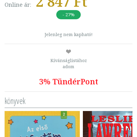
2 847 Ft
Online ár:
- 27%
Jelenleg nem kapható!
Kívánságlistához
adom
3% TündérPont
könyvek