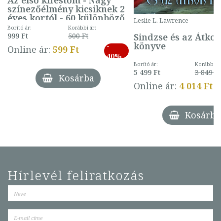
Az első kifestőm - Nagy
színezőélmény kicsiknek 2
éves kortól - 60 különböző
Leslie L. Lawrence
mintával (gombás)
Borító ár:
Korábbi ár:
Sindzse és az Átko
999 Ft
500 Ft
könyve
-
Online ár:
599 Ft
40%
Borító ár:
Korábbi ár
5 499 Ft
3 849 Ft
Kosárba
Online ár:
4 014 Ft
Kosárba
Hírlevél feliratkozás