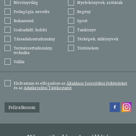
Növényvilág
Nyelvkönyvek, szótárak
Pedagógia, nevelés
Regény
Ruhanemű
Sport
Szabadidő, hobbi
Tankönyv
Társadalomtudomány
Térképek, útikönyvek
Természettudomány,
Történelem
technika
Vallás
Elolvastam és elfogadom az
Általános Szerződési Feltételeket
és az
Adatkezelési Tájékoztatót
Feliratkozom