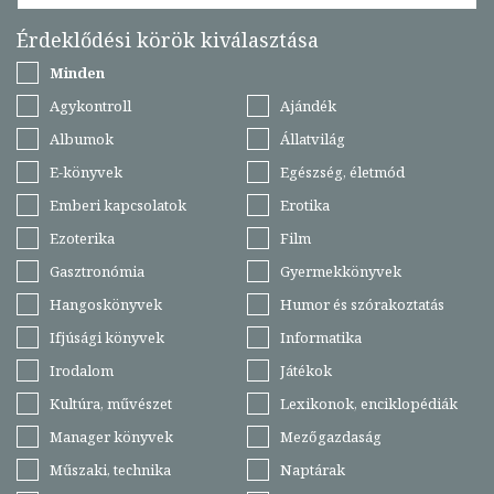
Érdeklődési körök kiválasztása
Minden
Agykontroll
Ajándék
Albumok
Állatvilág
E-könyvek
Egészség, életmód
Emberi kapcsolatok
Erotika
Ezoterika
Film
Gasztronómia
Gyermekkönyvek
Hangoskönyvek
Humor és szórakoztatás
Ifjúsági könyvek
Informatika
Irodalom
Játékok
Kultúra, művészet
Lexikonok, enciklopédiák
Manager könyvek
Mezőgazdaság
Műszaki, technika
Naptárak