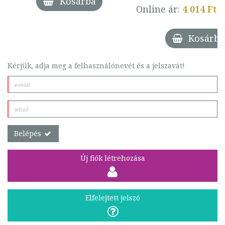
Kosárba
Online ár:
4 014 Ft
Kosárba
Kérjük, adja meg a felhasználónevét és a jelszavát!
Belépés
Új fiók létrehozása
Elfelejtett jelszó