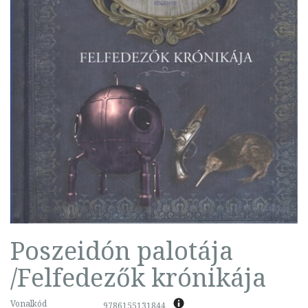
Poszeidón palotája
/Felfedezők krónikája
Vonalkód
9786155131844