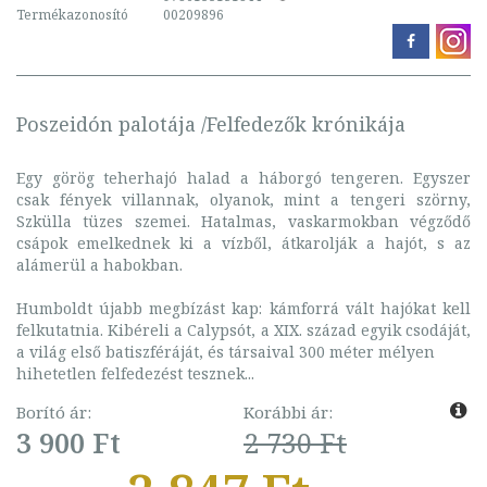
Termékazonosító
00209896
Poszeidón palotája /Felfedezők krónikája
Egy görög teherhajó halad a háborgó tengeren. Egyszer
csak fények villannak, olyanok, mint a tengeri szörny,
Szkülla tüzes szemei. Hatalmas, vaskarmokban végződő
csápok emelkednek ki a vízből, átkarolják a hajót, s az
alámerül a habokban.
Humboldt újabb megbízást kap: kámforrá vált hajókat kell
felkutatnia. Kibéreli a Calypsót, a XIX. század egyik csodáját,
a világ első batiszféráját, és társaival 300 méter mélyen
hihetetlen felfedezést tesznek...
Borító ár:
Korábbi ár:
3 900 Ft
2 730 Ft