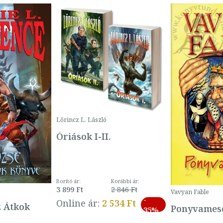
Lőrincz L. László
Óriások I-II.
Borító ár:
Korábbi ár:
3 899 Ft
2 846 Ft
Vavyan Fable
-
Online ár:
2 534 Ft
z Átkok
Ponyvamesé
35%