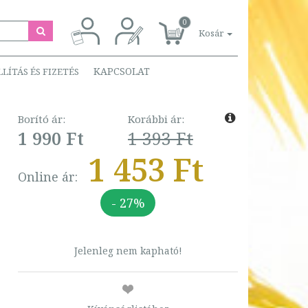
0
Kosár
KAPCSOLAT
LLÍTÁS ÉS FIZETÉS
Borító ár:
Korábbi ár:
1 990 Ft
1 393 Ft
1 453 Ft
Online ár:
- 27%
Jelenleg nem kapható!