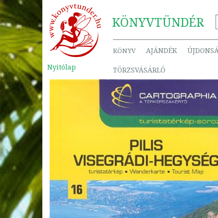
KÖNYV
TÜNDÉR
AJÁNDÉK
ÚJDONS
KÖNYV
Nyitólap
TÖRZSVÁSÁRLÓ