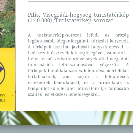
Pilis, Visegrádi-hegység turistatérkép
(1:40 000) /Turistatérkép-sorozat
A turistatérkép-sorozat lefedi az ország
legfontosabb idegenforgalmi, túrázási körzeteit.
A térképek tartalmi javítását helyszíneléssel, a
beérkezett észrevételek segítségével, valamint a
helyi természetbarát szövetségek által megadott
információk felhasználásával végezzük. A
térképek hátoldala színes településismertetőket
tartalmaznak, ami segíti a települések
értékeinek bemutatását, és a túrázóknak is
támpontot ad a terület látnivalóiról, a fontosabb
szállás- és étkezési lehetőségekről.