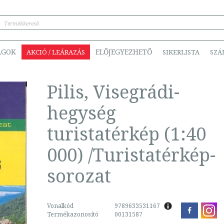
ÁGOK
ELŐJEGYEZHETŐ
AKCIÓ / LEÁRAZÁS
SIKERLISTA
SZÁ
Pilis, Visegrádi-
hegység
turistatérkép (1:40
000) /Turistatérkép-
sorozat
Vonalkód
9789633531167
Termékazonosító
00131587