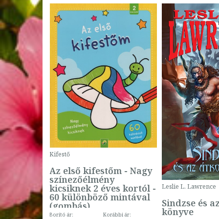
Kifestő
Az első kifestőm - Nagy
színezőélmény
 -
kicsiknek 2 éves kortól -
Leslie L. Lawrence
60 különböző mintával
Sindzse és a
(gombás)
könyve
Borító ár:
Korábbi ár: