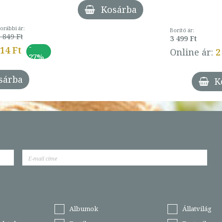
Kosárba
orábbi ár:
Borító ár:
 849 Ft
3 499 Ft
-
014 Ft
Online ár:
2
27%
sárba
K
Albumok
Állatvilág