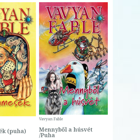
Bartos Erika
Bogyó és 
Csengetty
Borító ár:
Vavyan Fable
5 990 Ft
Online ár:
Mennyből a húsvét
k (puha)
/Puha