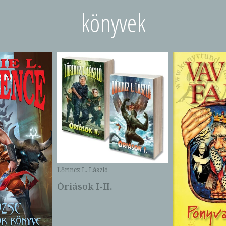
könyvek
Lőrincz L. László
Óriások I-II.