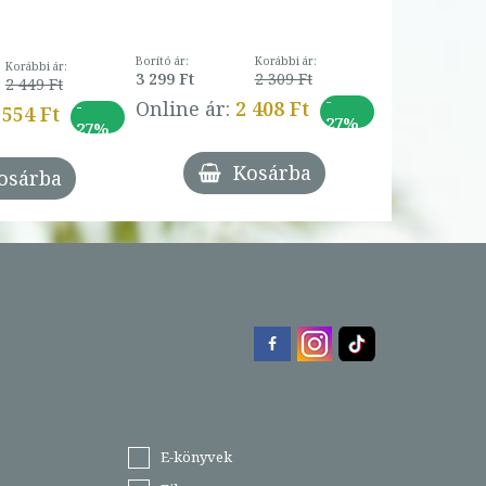
Borító ár:
Korábbi ár:
Korábbi ár:
3 299 Ft
2 309 Ft
2 449 Ft
-
-
Online ár:
2 408 Ft
 554 Ft
27%
27%
Kosárba
osárba
E-könyvek