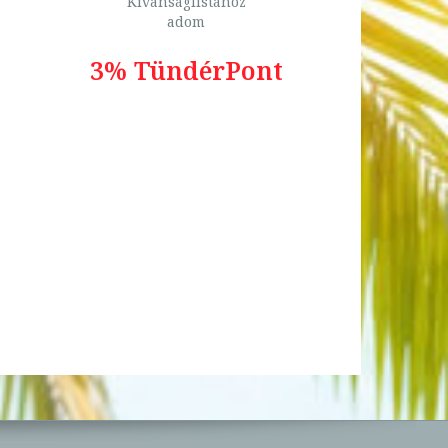
Kívánságlistához
adom
3% TündérPont