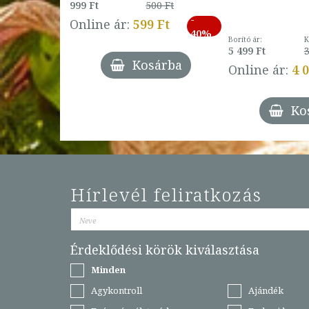
999 Ft
500 Ft
ábbi ár:
-
793 Ft
Online ár:
599 Ft
-
40%
3 Ft
Borító ár:
K
27%
5 499 Ft
3
Kosárba
Online ár:
4 
árba
Ko
Hírlevél feliratkozás
Érdeklődési körök kiválasztása
Minden
Agykontroll
Ajándék