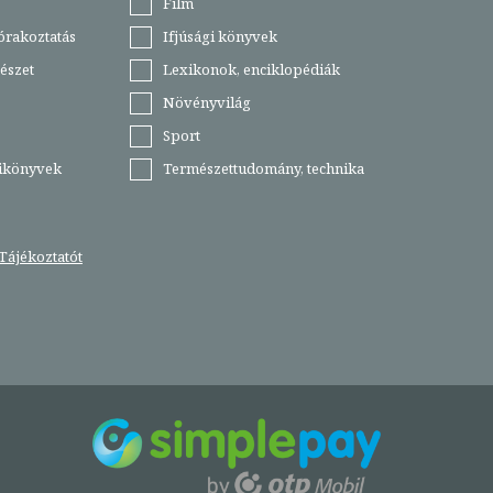
Film
órakoztatás
Ifjúsági könyvek
észet
Lexikonok, enciklopédiák
Növényvilág
Sport
tikönyvek
Természettudomány, technika
Tájékoztatót