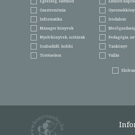
Egészség, életmód
Emberi kapcs
Gasztronómia
Gyermekköny
Informatika
Irodalom
Manager könyvek
Mezőgazdasá
Nyelvkönyvek, szótárak
Pedagógia, ne
Szabadidő, hobbi
Tankönyv
Történelem
Vallás
Elolva
Info