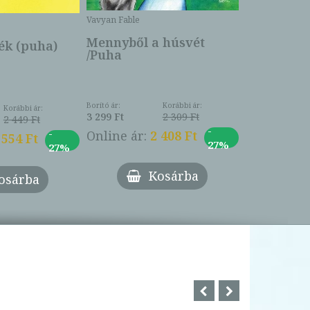
Borító ár:
Vavyan Fable
5 990 Ft
Online ár:
Mennyből a húsvét
k (puha)
/Puha
Borító ár:
Korábbi ár:
Korábbi ár:
3 299 Ft
2 309 Ft
2 449 Ft
-
-
Online ár:
2 408 Ft
 554 Ft
27%
27%
Kosárba
osárba