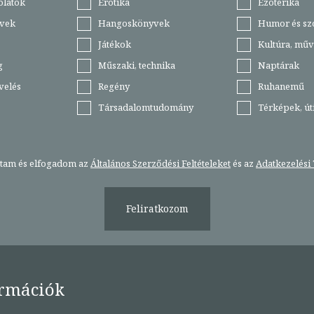
olatok
Erotika
Ezoterika
vek
Hangoskönyvek
Humor és sz
Játékok
Kultúra, műv
g
Műszaki, technika
Naptárak
velés
Regény
Ruhanemű
Társadalomtudomány
Térképek, ú
stam és elfogadom az
Általános Szerződési Feltételeket
és az
Adatkezelési 
Feliratkozom
rmációk