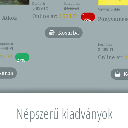
Borító ár:
Korábbi ár:
3 899 Ft
2 846 Ft
Vavyan Fable
-
Online ár:
2 534 Ft
z Átkok
Ponyvamesé
35%
Kosárba
orábbi ár:
Borító ár:
 849 Ft
3 499 Ft
-
014 Ft
Online ár:
2
27%
sárba
K
Népszerű kiadványok