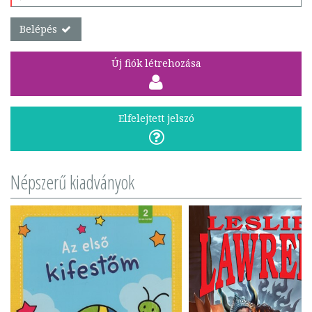
Belépés
Új fiók létrehozása
Elfelejtett jelszó
Népszerű kiadványok