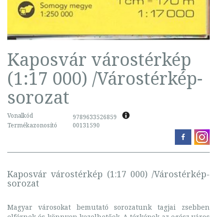
Kaposvár várostérkép
(1:17 000) /Várostérkép-
sorozat
Vonalkód
9789633526859
Termékazonosító
00131590
Kaposvár várostérkép (1:17 000) /Várostérkép-
sorozat
Magyar városokat bemutató sorozatunk tagjai zsebben
elférnek és könnyen kezelhetőek. A térképek az egész város