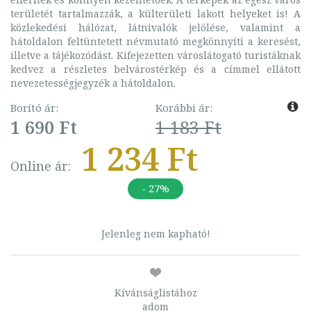
területét tartalmazzák, a külterületi lakott helyeket is! A
közlekedési hálózat, látnivalók jelölése, valamint a
hátoldalon feltüntetett névmutató megkönnyíti a keresést,
illetve a tájékozódást. Kifejezetten városlátogató turistáknak
kedvez a részletes belvárostérkép és a címmel ellátott
nevezetességjegyzék a hátoldalon.
Borító ár:
Korábbi ár:
1 690 Ft
1 183 Ft
1 234 Ft
Online ár:
- 27%
Jelenleg nem kapható!
Kívánságlistához
adom