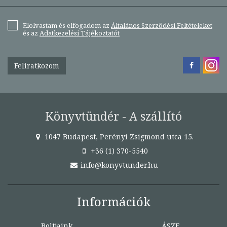
Elolvastam és elfogadom az
Általános Szerződési Feltételeket
és az
Adatkezelési Tájékoztatót
Feliratkozom
Könyvtündér - A szállító
1047 Budapest, Perényi Zsigmond utca 15.
+36 (1) 370-5540
info@konyvtunder.hu
Információk
Boltjaink
ÁSZF