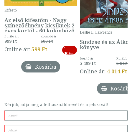
Kifestő
Az első kifestőm - Nagy
színezőélmény kicsiknek 2
éves kortól - 60 különböző
Leslie L. Lawrence
mintával (gombás)
Borító ár:
Korábbi ár:
Sindzse és az Átko
999 Ft
500 Ft
könyve
-
Online ár:
599 Ft
40%
Borító ár:
Korábbi ár
5 499 Ft
3 849 Ft
Kosárba
Online ár:
4 014 Ft
Kosárba
Kérjük, adja meg a felhasználónevét és a jelszavát!