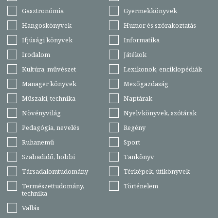
Gasztronómia
Gyermekkönyvek
Hangoskönyvek
Humor és szórakoztatás
Ifjúsági könyvek
Informatika
Irodalom
Játékok
Kultúra, művészet
Lexikonok, enciklopédiák
Manager könyvek
Mezőgazdaság
Műszaki, technika
Naptárak
Növényvilág
Nyelvkönyvek, szótárak
Pedagógia, nevelés
Regény
Ruhanemű
Sport
Szabadidő, hobbi
Tankönyv
Társadalomtudomány
Térképek, útikönyvek
Természettudomány,
Történelem
technika
Vallás