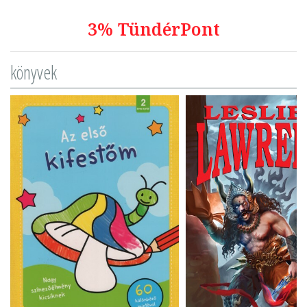
3% TündérPont
könyvek