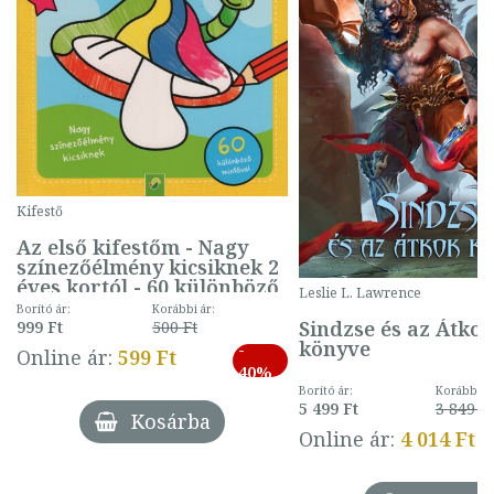
Kifestő
Az első kifestőm - Nagy
színezőélmény kicsiknek 2
éves kortól - 60 különböző
Leslie L. Lawrence
mintával (gombás)
Borító ár:
Korábbi ár:
Sindzse és az Átko
999 Ft
500 Ft
könyve
-
Online ár:
599 Ft
40%
Borító ár:
Korábbi ár
5 499 Ft
3 849 Ft
Kosárba
Online ár:
4 014 Ft