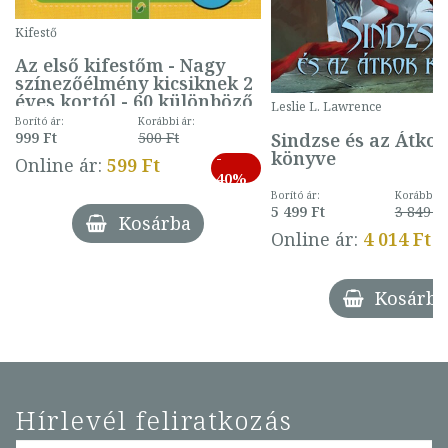
Kifestő
Az első kifestőm - Nagy
színezőélmény kicsiknek 2
éves kortól - 60 különböző
Leslie L. Lawrence
mintával (gombás)
Borító ár:
Korábbi ár:
Sindzse és az Átko
999 Ft
500 Ft
könyve
-
Online ár:
599 Ft
40%
Borító ár:
Korábbi ár
5 499 Ft
3 849 Ft
Kosárba
Online ár:
4 014 Ft
Kosárba
Hírlevél feliratkozás