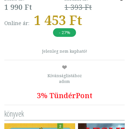
1 990 Ft
1 393 Ft
1 453 Ft
Online ár:
- 27%
Jelenleg nem kapható!
Kívánságlistához
adom
3% TündérPont
könyvek