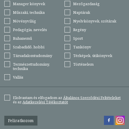
Manager könyvek
Mezőgazdaság
Műszaki, technika
Naptárak
Növényvilág
Nyelvkönyvek, szótárak
Pedagógia, nevelés
Regény
Ruhanemű
Sport
Szabadidő, hobbi
Tankönyv
Társadalomtudomány
Térképek, útikönyvek
Természettudomány,
Történelem
technika
Vallás
Elolvastam és elfogadom az
Általános Szerződési Feltételeket
és az
Adatkezelési Tájékoztatót
Feliratkozom