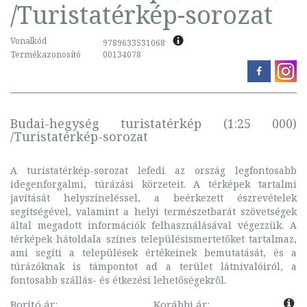
/Turistatérkép-sorozat
Vonalkód
9789633531068
Termékazonosító
00134078
Budai-hegység turistatérkép (1:25 000)
/Turistatérkép-sorozat
A turistatérkép-sorozat lefedi az ország legfontosabb
idegenforgalmi, túrázási körzeteit. A térképek tartalmi
javítását helyszíneléssel, a beérkezett észrevételek
segítségével, valamint a helyi természetbarát szövetségek
által megadott információk felhasználásával végezzük. A
térképek hátoldala színes településismertetőket tartalmaz,
ami segíti a települések értékeinek bemutatását, és a
túrázóknak is támpontot ad a terület látnivalóiról, a
fontosabb szállás- és étkezési lehetőségekről.
Borító ár:
Korábbi ár: