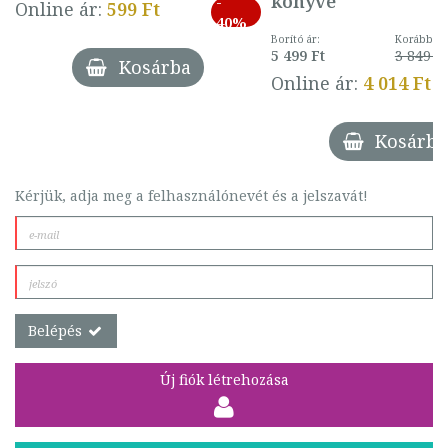
könyve
-
Online ár:
599 Ft
40%
Borító ár:
Korábbi ár
5 499 Ft
3 849 Ft
Kosárba
Online ár:
4 014 Ft
Kosárba
Kérjük, adja meg a felhasználónevét és a jelszavát!
Belépés
Új fiók létrehozása