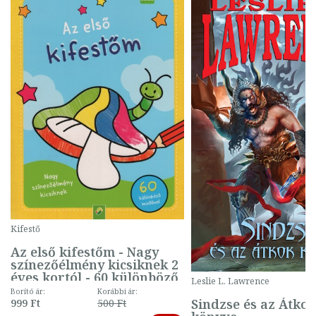
Kifestő
Az első kifestőm - Nagy
színezőélmény kicsiknek 2
éves kortól - 60 különböző
Leslie L. Lawrence
mintával (gombás)
Borító ár:
Korábbi ár:
Sindzse és az Átko
999 Ft
500 Ft