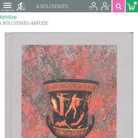
0
A BÖLCSESSÉG
Nyitólap
ÁBÉCÉJE |
A BÖLCSESSÉG ÁBÉCÉJE
9789639100787