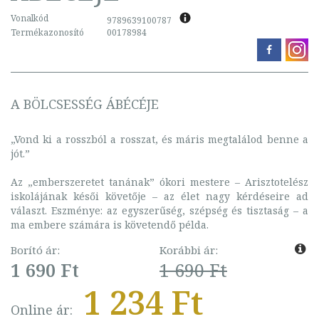
Vonalkód
9789639100787
Termékazonosító
00178984
A BÖLCSESSÉG ÁBÉCÉJE
„Vond ki a rosszból a rosszat, és máris megtalálod benne a
jót.”
Az „emberszeretet tanának” ókori mestere – Arisztotelész
iskolájának késői követője – az élet nagy kérdéseire ad
választ. Eszménye: az egyszerűség, szépség és tisztaság – a
ma embere számára is követendő példa.
Borító ár:
Korábbi ár:
1 690 Ft
1 690 Ft
1 234 Ft
Online ár: