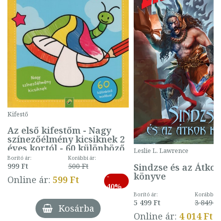
Kifestő
Az első kifestőm - Nagy
színezőélmény kicsiknek 2
éves kortól - 60 különböző
Leslie L. Lawrence
mintával (gombás)
Borító ár:
Korábbi ár:
Sindzse és az Átko
999 Ft
500 Ft
könyve
-
Online ár:
599 Ft
40%
Borító ár:
Korábbi ár
5 499 Ft
3 849 Ft
Kosárba
Online ár:
4 014 Ft