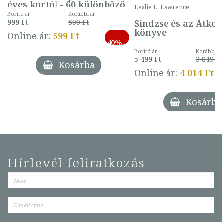
éves kortól - 60 különböző
Leslie L. Lawrence
mintával (gombás)
Borító ár:
Korábbi ár:
Sindzse és az Átko
999 Ft
500 Ft
könyve
-
Online ár:
599 Ft
40%
Borító ár:
Korábbi ár
5 499 Ft
3 849 Ft
Kosárba
Online ár:
4 014 Ft
Kosárba
Hírlevél feliratkozás