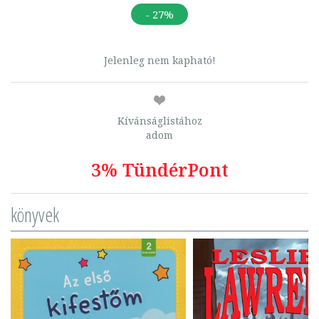
- 27%
Jelenleg nem kapható!
Kívánságlistához
adom
3% TündérPont
könyvek