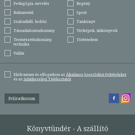
Pedagógia, nevelés
Regény
Ruhanemű
Sport
Szabadidő, hobbi
Tankönyv
Társadalomtudomány
Térképek, útikönyvek
Természettudomány,
Történelem
technika
Vallás
Elolvastam és elfogadom az
Általános Szerződési Feltételeket
és az
Adatkezelési Tájékoztatót
Feliratkozom
Könyvtündér - A szállító