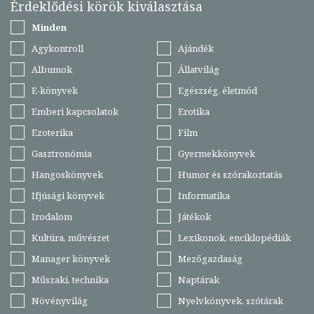
Érdeklődési körök kiválasztása
Minden
Agykontroll
Ajándék
Albumok
Állatvilág
E-könyvek
Egészség, életmód
Emberi kapcsolatok
Erotika
Ezoterika
Film
Gasztronómia
Gyermekkönyvek
Hangoskönyvek
Humor és szórakoztatás
Ifjúsági könyvek
Informatika
Irodalom
Játékok
Kultúra, művészet
Lexikonok, enciklopédiák
Manager könyvek
Mezőgazdaság
Műszaki, technika
Naptárak
Növényvilág
Nyelvkönyvek, szótárak