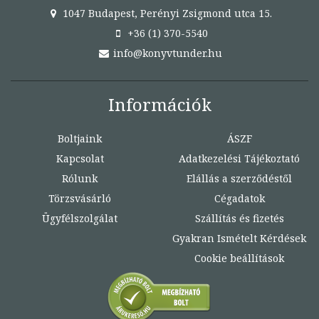
1047 Budapest, Perényi Zsigmond utca 15.
+36 (1) 370-5540
info@konyvtunder.hu
Információk
Boltjaink
ÁSZF
Kapcsolat
Adatkezelési Tájékoztató
Rólunk
Elállás a szerződéstől
Törzsvásárló
Cégadatok
Ügyfélszolgálat
Szállítás és fizetés
Gyakran Ismételt Kérdések
Cookie beállítások