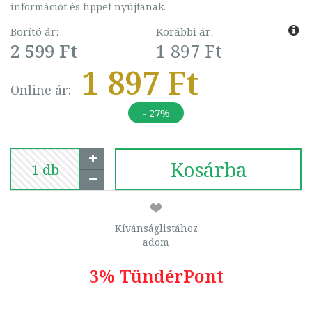
információt és tippet nyújtanak.
Borító ár:
Korábbi ár:
2 599 Ft
1 897 Ft
1 897 Ft
Online ár:
- 27%
Kosárba
Kívánságlistához
adom
3% TündérPont