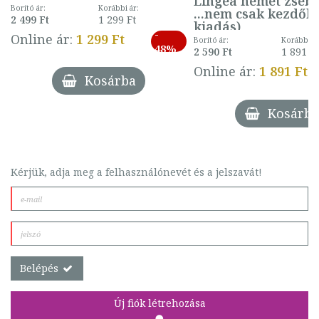
Lingea német zsebs
Borító ár:
Korábbi ár:
...nem csak kezdőkn
2 499 Ft
1 299 Ft
kiadás)
-
Online ár:
1 299 Ft
Borító ár:
Korábbi ár
48%
2 590 Ft
1 891 F
Online ár:
1 891 Ft
Kosárba
Kosárba
Kérjük, adja meg a felhasználónevét és a jelszavát!
Belépés
Új fiók létrehozása