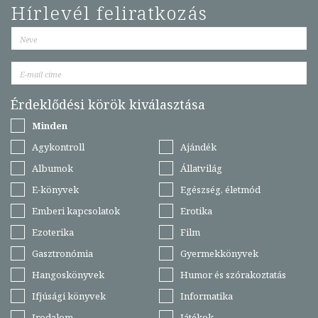
Hírlevél feliratkozás
Érdeklődési körök kiválasztása
Minden
Agykontroll
Ajándék
Albumok
Állatvilág
E-könyvek
Egészség, életmód
Emberi kapcsolatok
Erotika
Ezoterika
Film
Gasztronómia
Gyermekkönyvek
Hangoskönyvek
Humor és szórakoztatás
Ifjúsági könyvek
Informatika
Irodalom
Játékok