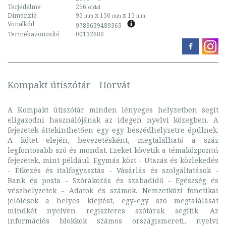
Terjedelme
256
oldal
Dimenzió
95
x 150
x 15
mm
mm
mm
Vonalkód
9789639489363
Termékazonosító
00132680
Kompakt útiszótár - Horvát
A Kompakt útiszótár minden lényeges helyzetben segít
eligazodni használójának az idegen nyelvi közegben. A
fejezetek áttekinthetően egy-egy beszédhelyzetre épülnek.
A kötet elején, bevezetésként, megtalálható a száz
legfontosabb szó és mondat. Ezeket követik a témaközpontú
fejezetek, mint például: Egymás közt - Utazás és közlekedés
- Étkezés és italfogyasztás - Vásárlás és szolgáltatások -
Bank és posta - Szórakozás és szabadidő - Egészség és
vészhelyzetek - Adatok és számok. Nemzetközi fonetikai
jelölések a helyes kiejtést, egy-egy szó megtalálását
mindkét nyelven regiszteres szótárak segítik. Az
információs blokkok számos országismereti, nyelvi