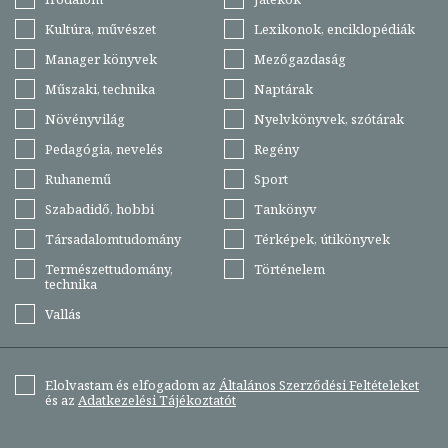
Kultúra, művészet
Lexikonok, enciklopédiák
Manager könyvek
Mezőgazdaság
Műszaki, technika
Naptárak
Növényvilág
Nyelvkönyvek, szótárak
Pedagógia, nevelés
Regény
Ruhanemű
Sport
Szabadidő, hobbi
Tankönyv
Társadalomtudomány
Térképek, útikönyvek
Természettudomány,
Történelem
technika
Vallás
Elolvastam és elfogadom az
Általános Szerződési Feltételeket
és az
Adatkezelési Tájékoztatót