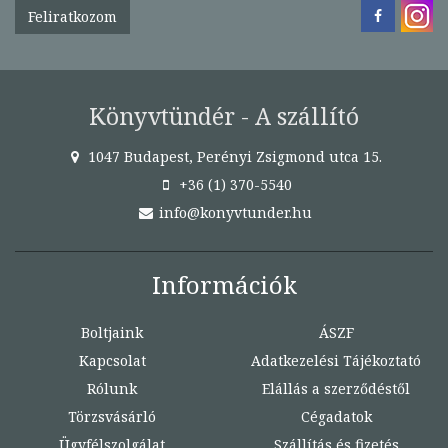
Feliratkozom
Könyvtündér - A szállító
1047 Budapest, Perényi Zsigmond utca 15.
+36 (1) 370-5540
info@konyvtunder.hu
Információk
Boltjaink
ÁSZF
Kapcsolat
Adatkezelési Tájékoztató
Rólunk
Elállás a szerződéstől
Törzsvásárló
Cégadatok
Ügyfélszolgálat
Szállítás és fizetés