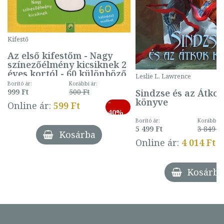
Kifestő
Az első kifestőm - Nagy
színezőélmény kicsiknek 2
éves kortól - 60 különböző
Leslie L. Lawrence
mintával (gombás)
Borító ár:
Korábbi ár:
Sindzse és az Átko
999 Ft
500 Ft
könyve
-
Online ár:
599 Ft
40%
Borító ár:
Korábbi ár
5 499 Ft
3 849 Ft
Kosárba
Online ár:
4 014 Ft
Kosárba