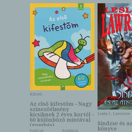
Kifestő
Az első kifestőm - Nagy
színezőélmény
 -
kicsiknek 2 éves kortól -
Leslie L. Lawrence
60 különböző mintával
Sindzse és a
(gombás)
könyve
Borító ár:
Korábbi ár: