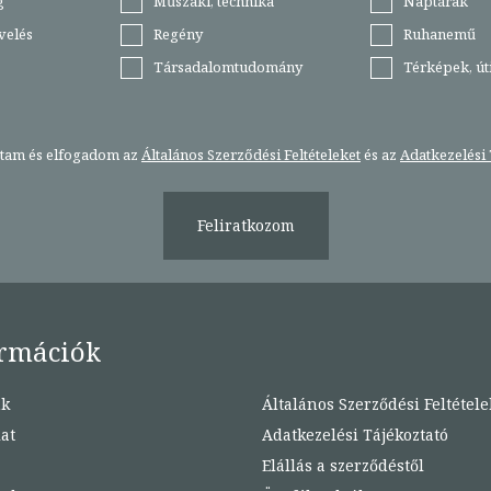
g
Műszaki, technika
Naptárak
velés
Regény
Ruhanemű
Társadalomtudomány
Térképek, ú
stam és elfogadom az
Általános Szerződési Feltételeket
és az
Adatkezelési 
Feliratkozom
rmációk
nk
Általános Szerződési Feltétele
at
Adatkezelési Tájékoztató
Elállás a szerződéstől