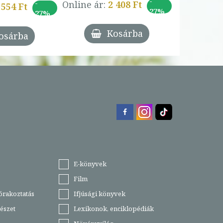
-
-
Online ár:
2 408 Ft
 554 Ft
27%
27%
Kosárba
osárba
E-könyvek
Film
órakoztatás
Ifjúsági könyvek
észet
Lexikonok, enciklopédiák