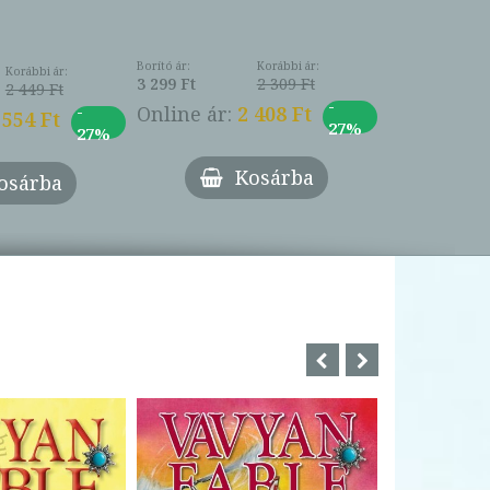
Borító ár:
Korábbi ár:
Korábbi ár:
3 299 Ft
2 309 Ft
2 449 Ft
-
-
Online ár:
2 408 Ft
 554 Ft
27%
27%
Kosárba
osárba