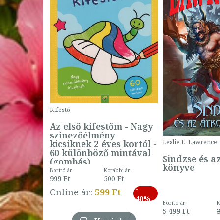
Kifestő
Az első kifestőm - Nagy
színezőélmény
 -
kicsiknek 2 éves kortól -
Leslie L. Lawrence
60 különböző mintával
Sindzse és a
(gombás)
könyve
Borító ár:
Korábbi ár:
999 Ft
500 Ft
ábbi ár:
-
793 Ft
Online ár:
599 Ft
-
40%
3 Ft
Borító ár:
K
27%
5 499 Ft
3