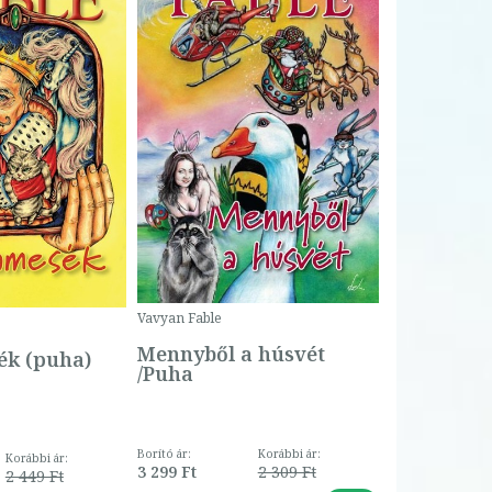
Bartos Erika
Bogyó és 
Csengetty
Borító ár:
Vavyan Fable
5 990 Ft
Online ár:
Mennyből a húsvét
k (puha)
/Puha
Borító ár:
Korábbi ár:
Korábbi ár:
3 299 Ft
2 309 Ft
2 449 Ft