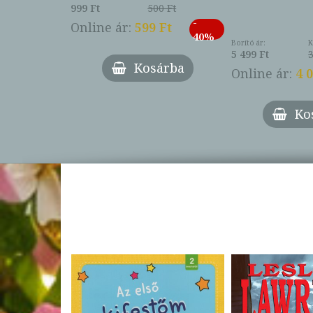
999 Ft
500 Ft
ábbi ár:
-
793 Ft
Online ár:
599 Ft
-
40%
3 Ft
Borító ár:
K
27%
5 499 Ft
3
Kosárba
Online ár:
4 
árba
Ko