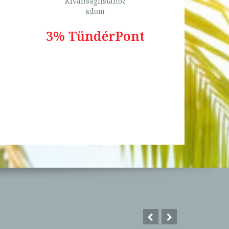
Kívánságlistához
adom
3% TündérPont