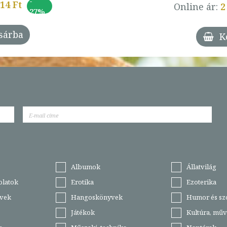
-
014 Ft
Online ár:
2
27%
sárba
K
Albumok
Állatvilág
olatok
Erotika
Ezoterika
vek
Hangoskönyvek
Humor és sz
Játékok
Kultúra, műv