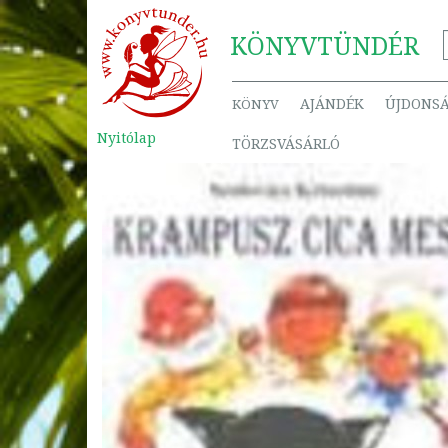
KÖNYV
TÜNDÉR
AJÁNDÉK
ÚJDONS
KÖNYV
Nyitólap
TÖRZSVÁSÁRLÓ