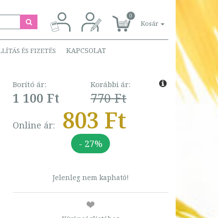
0
Kosár
KAPCSOLAT
LLÍTÁS ÉS FIZETÉS
Borító ár:
Korábbi ár:
1 100 Ft
770 Ft
803 Ft
Online ár:
- 27%
Jelenleg nem kapható!