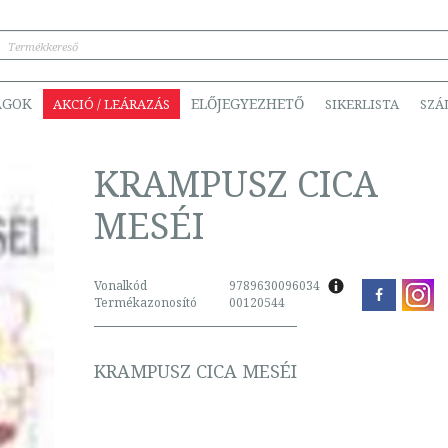
ÁGOK
ELŐJEGYEZHETŐ
AKCIÓ / LEÁRAZÁS
SIKERLISTA
SZÁ
KRAMPUSZ CICA
MESÉI
Vonalkód
9789630096034
Termékazonosító
00120544
KRAMPUSZ CICA MESÉI