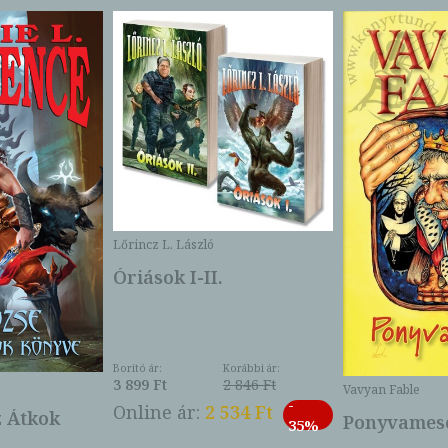
Lőrincz L. László
Óriások I-II.
Borító ár:
Korábbi ár:
3 899 Ft
2 846 Ft
Vavyan Fable
-
Online ár:
2 534 Ft
z Átkok
Ponyvamesé
35%