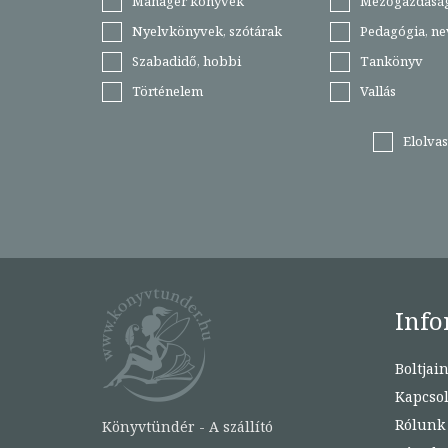
Manager könyvek
Mezőgazdasá
Nyelvkönyvek, szótárak
Pedagógia, ne
Szabadidő, hobbi
Tankönyv
Történelem
Vallás
Elolva
Info
Boltjai
Kapcsol
Rólunk
Könyvtündér - A szállító