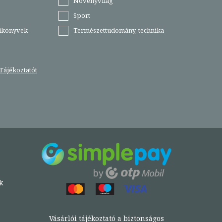
Növényvilág
Sport
tikönyvek
Természettudomány, technika
Tájékoztatót
k
Vásárlói tájékoztató a biztonságos