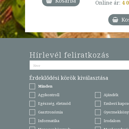
Kosárba
Online ár:
4 
árba
Ko
Hírlevél feliratkozás
Érdeklődési körök kiválasztása
Minden
Agykontroll
Ajándék
Egészség, életmód
Emberi kapcs
Gasztronómia
Gyermekköny
Informatika
Irodalom