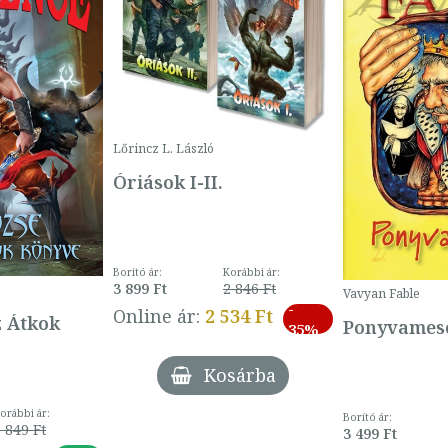
Lőrincz L. László
Óriások I-II.
Borító ár:
Korábbi ár:
3 899 Ft
2 846 Ft
Vavyan Fable
-
Online ár:
2 534 Ft
z Átkok
Ponyvamesé
35%
Kosárba
orábbi ár:
Borító ár:
 849 Ft
3 499 Ft