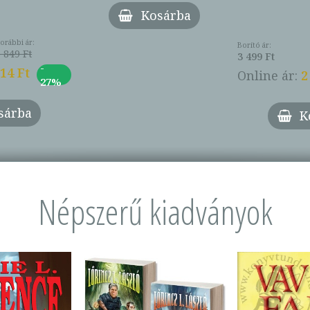
Kosárba
orábbi ár:
Borító ár:
 849 Ft
3 499 Ft
-
014 Ft
Online ár:
2
27%
sárba
K
Népszerű kiadványok