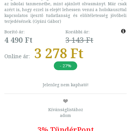
az iskolai tanmenetbe, mint ajánlott olvasmányt. Már csak
azért is, hogy ezzel is elejét lehessen venni a holokauszttal
kapcsolatos ijesztő tudatlanság és előítéletesség jövőbeli
terjedésének. (Gyáni Gábor)
Borító ár:
Korábbi ár:
4 490 Ft
3 143 Ft
3 278 Ft
Online ár:
- 27%
Jelenleg nem kapható!
Kívánságlistához
adom
3% TündérPont