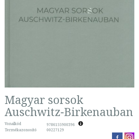
Magyar sorsok
Auschwitz-Birkenauban
Vonalkód
9786155900396
Termékazonosító
00227129