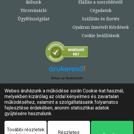
Rólunk
Elállás a szerződéstől
Törzsvásárló
Cégadatok
Ügyfélszolgálat
Szállítás és fizetés
Gyakran Ismételt Kérdések
Cookie beállítások
Könyv az Árukeresőn
© Copyright 2020. - 2024. Könyvtündér
Minden jog fenntartva!