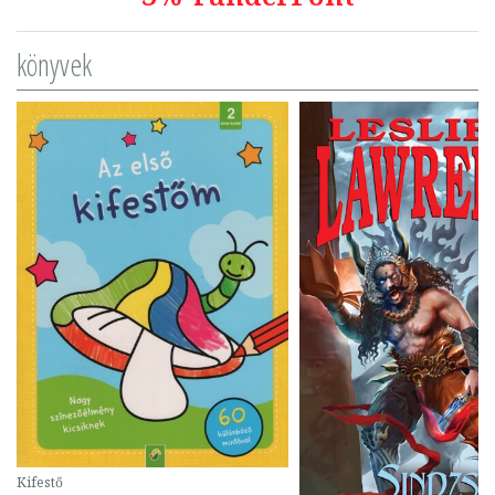
könyvek
Kifestő