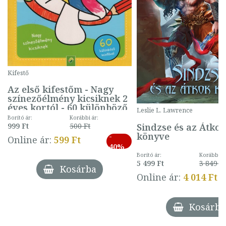
Kifestő
Az első kifestőm - Nagy
színezőélmény kicsiknek 2
éves kortól - 60 különböző
Leslie L. Lawrence
mintával (gombás)
Borító ár:
Korábbi ár:
Sindzse és az Átko
999 Ft
500 Ft
könyve
-
Online ár:
599 Ft
40%
Borító ár:
Korábbi ár
5 499 Ft
3 849 Ft
Kosárba
Online ár:
4 014 Ft
Kosárba