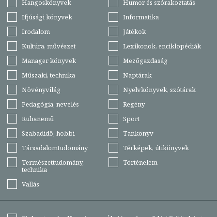
Hangoskönyvek
Humor és szórakoztatás
Ifjúsági könyvek
Informatika
Irodalom
Játékok
Kultúra, művészet
Lexikonok, enciklopédiák
Manager könyvek
Mezőgazdaság
Műszaki, technika
Naptárak
Növényvilág
Nyelvkönyvek, szótárak
Pedagógia, nevelés
Regény
Ruhanemű
Sport
Szabadidő, hobbi
Tankönyv
Társadalomtudomány
Térképek, útikönyvek
Természettudomány,
Történelem
technika
Vallás