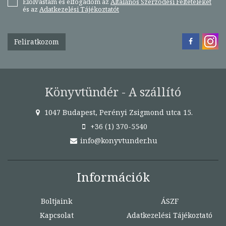
Elolvastam és elfogadom az
Általános Szerződési Feltételeket
és az
Adatkezelési Tájékoztatót
Feliratkozom
Könyvtündér - A szállító
1047 Budapest, Perényi Zsigmond utca 15.
+36 (1) 370-5540
info@konyvtunder.hu
Információk
Boltjaink
ÁSZF
Kapcsolat
Adatkezelési Tájékoztató