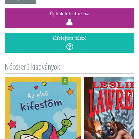
Új fiók létrehozása
Elfelejtett jelszó
Népszerű kiadványok