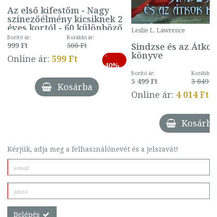
Az első kifestőm - Nagy
színezőélmény kicsiknek 2
éves kortól - 60 különböző
Leslie L. Lawrence
mintával (gombás)
Borító ár:
Korábbi ár:
Sindzse és az Átko
999 Ft
500 Ft
könyve
-
Online ár:
599 Ft
40%
Borító ár:
Korábbi ár
5 499 Ft
3 849 Ft
Kosárba
Online ár:
4 014 Ft
Kosárba
Kérjük, adja meg a felhasználónevét és a jelszavát!
Belépés