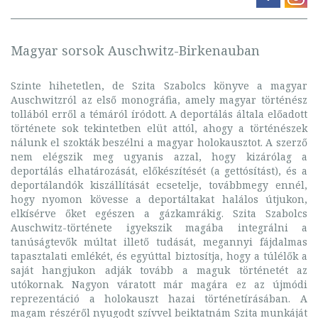
Magyar sorsok Auschwitz-Birkenauban
Szinte hihetetlen, de Szita Szabolcs könyve a magyar
Auschwitzról az első monográfia, amely magyar történész
tollából erről a témáról íródott. A deportálás általa előadott
története sok tekintetben elüt attól, ahogy a történészek
nálunk el szokták beszélni a magyar holokausztot. A szerző
nem elégszik meg ugyanis azzal, hogy kizárólag a
deportálás elhatározását, előkészítését (a gettósítást), és a
deportálandók kiszállítását ecsetelje, továbbmegy ennél,
hogy nyomon kövesse a deportáltakat halálos útjukon,
elkísérve őket egészen a gázkamrákig. Szita Szabolcs
Auschwitz-története igyekszik magába integrálni a
tanúságtevők múltat illető tudását, megannyi fájdalmas
tapasztalati emlékét, és egyúttal biztosítja, hogy a túlélők a
saját hangjukon adják tovább a maguk történetét az
utókornak. Nagyon váratott már magára ez az újmódi
reprezentáció a holokauszt hazai történetírásában. A
magam részéről nyugodt szívvel beiktatnám Szita munkáját