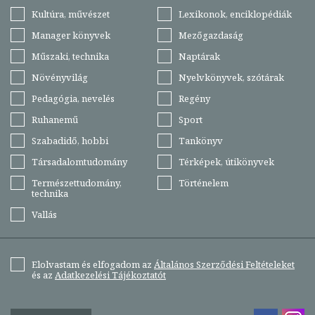
Kultúra, művészet
Lexikonok, enciklopédiák
Manager könyvek
Mezőgazdaság
Műszaki, technika
Naptárak
Növényvilág
Nyelvkönyvek, szótárak
Pedagógia, nevelés
Regény
Ruhanemű
Sport
Szabadidő, hobbi
Tankönyv
Társadalomtudomány
Térképek, útikönyvek
Természettudomány,
Történelem
technika
Vallás
Elolvastam és elfogadom az
Általános Szerződési Feltételeket
és az
Adatkezelési Tájékoztatót