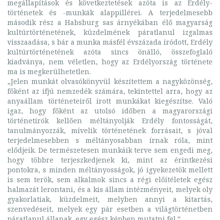
megállapítások és következtetések azóta is az Erdély-
történetek és -munkák alappillérei. A terjedelmesebb
második rész a Habsburg sas árnyékában élő magyarság
kultúrtörténetének, küzdelmének páratlanul izgalmas
visszaadása, s bár a munka másfél évszázada íródott, Erdély
kultúrtörténetének azóta sincs önálló, összefoglaló
kiadványa, nem véletlen, hogy az Erdélyország története
ma is megkerülhetetlen.
„Jelen munkát olvasókönyvül készítettem a nagyközönség,
főként az ifjú nemzedék számára, tekintettel arra, hogy az
anyaállam történeteiről írott munkákat kiegészítse. Való
igaz, hogy főként az utolsó időben a magyarországi
történetírók kellően méltányolják Erdély fontosságát,
tanulmányozzák, mívelik történetének forrásait, s jóval
terjedelmesebben s méltányosabban írnak róla, mint
elődjeik. De természetesen munkáik terve sem engedi meg,
hogy többre terjeszkedjenek ki, mint az érintkezési
pontokra, s minden méltányosságok, jó igyekezetök mellett
is sem terök, sem alkalmok sincs a régi előítéletek egész
halmazát lerontani, és a kis állam intézményeit, melyek oly
gyakorlatiak, küzdelmeit, melyben annyi a kitartás,
szenvedéseit, melyek egy pár esetben a világtörténetben
páratlanul állanak, egy egész képben mutatni fel.”