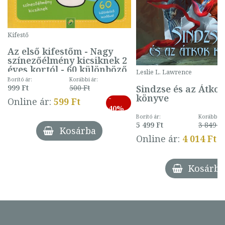
Kifestő
Az első kifestőm - Nagy
színezőélmény kicsiknek 2
éves kortól - 60 különböző
Leslie L. Lawrence
mintával (gombás)
Borító ár:
Korábbi ár:
Sindzse és az Átko
999 Ft
500 Ft
könyve
-
Online ár:
599 Ft
40%
Borító ár:
Korábbi ár
5 499 Ft
3 849 Ft
Kosárba
Online ár:
4 014 Ft
Kosárba