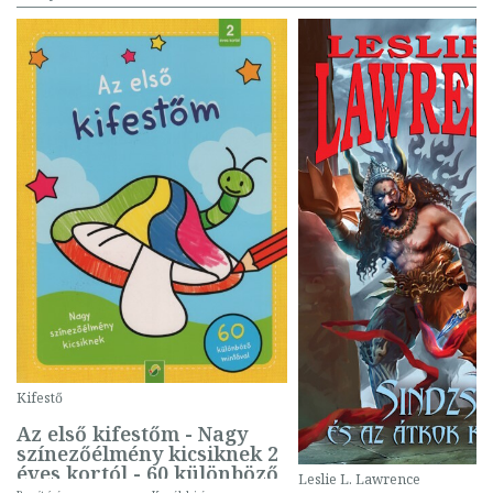
Kifestő
Az első kifestőm - Nagy
színezőélmény kicsiknek 2
éves kortól - 60 különböző
Leslie L. Lawrence