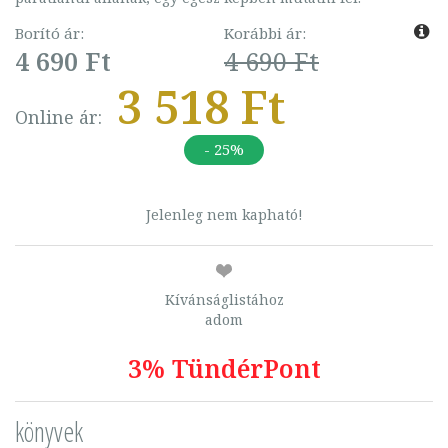
Borító ár:
Korábbi ár:
4 690 Ft
4 690 Ft
3 518 Ft
Online ár:
- 25%
Jelenleg nem kapható!
Kívánságlistához
adom
3% TündérPont
könyvek