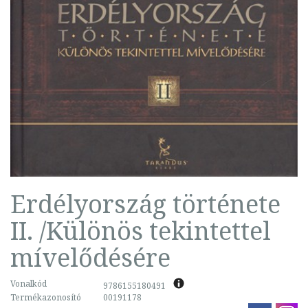
Erdélyország története
II. /Különös tekintettel
mívelődésére
Vonalkód
9786155180491
Termékazonosító
00191178