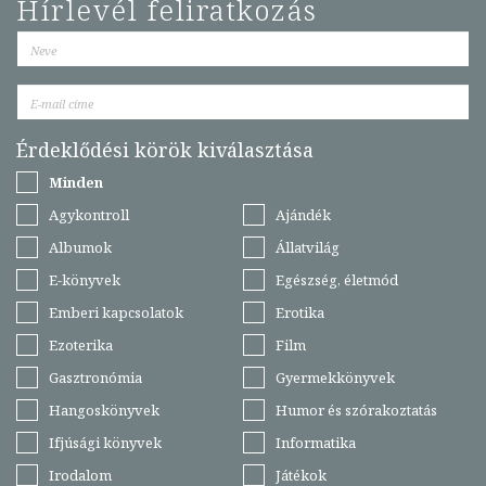
Hírlevél feliratkozás
Érdeklődési körök kiválasztása
Minden
Agykontroll
Ajándék
Albumok
Állatvilág
E-könyvek
Egészség, életmód
Emberi kapcsolatok
Erotika
Ezoterika
Film
Gasztronómia
Gyermekkönyvek
Hangoskönyvek
Humor és szórakoztatás
Ifjúsági könyvek
Informatika
Irodalom
Játékok