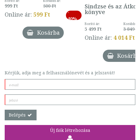
mintával (gombás)
Borító ár:
Korábbi ár:
Sindzse és az Átko
999 Ft
500 Ft
könyve
-
Online ár:
599 Ft
40%
Borító ár:
Korábbi ár
5 499 Ft
3 849 Ft
Kosárba
Online ár:
4 014 Ft
Kosárba
Kérjük, adja meg a felhasználónevét és a jelszavát!
Belépés
Új fiók létrehozása