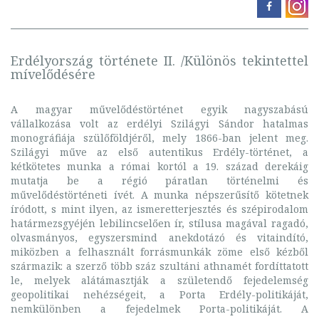
Erdélyország története II. /Különös tekintettel
mívelődésére
A magyar művelődéstörténet egyik nagyszabású
vállalkozása volt az erdélyi Szilágyi Sándor hatalmas
monográfiája szülőföldjéről, mely 1866-ban jelent meg.
Szilágyi műve az első autentikus Erdély-történet, a
kétkötetes munka a római kortól a 19. század derekáig
mutatja be a régió páratlan történelmi és
művelődéstörténeti ívét. A munka népszerűsítő kötetnek
íródott, s mint ilyen, az ismeretterjesztés és szépirodalom
határmezsgyéjén lebilincselően ír, stílusa magával ragadó,
olvasmányos, egyszersmind anekdotázó és vitaindító,
miközben a felhasznált forrásmunkák zöme első kézből
származik: a szerző több száz szultáni athnamét fordíttatott
le, melyek alátámasztják a születendő fejedelemség
geopolitikai nehézségeit, a Porta Erdély-politikáját,
nemkülönben a fejedelmek Porta-politikáját. A