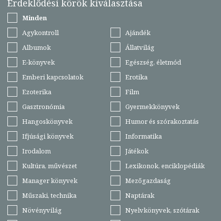
Érdeklődési körök kiválasztása
Minden
Agykontroll
Ajándék
Albumok
Állatvilág
E-könyvek
Egészség, életmód
Emberi kapcsolatok
Erotika
Ezoterika
Film
Gasztronómia
Gyermekkönyvek
Hangoskönyvek
Humor és szórakoztatás
Ifjúsági könyvek
Informatika
Irodalom
Játékok
Kultúra, művészet
Lexikonok, enciklopédiák
Manager könyvek
Mezőgazdaság
Műszaki, technika
Naptárak
Növényvilág
Nyelvkönyvek, szótárak