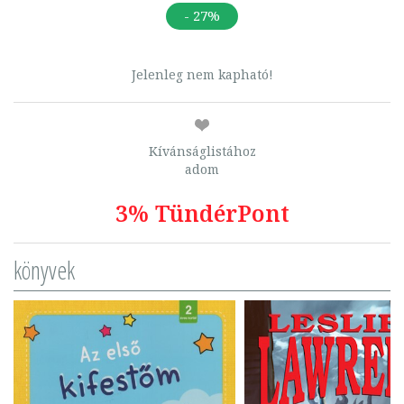
- 27%
Jelenleg nem kapható!
Kívánságlistához
adom
3% TündérPont
könyvek