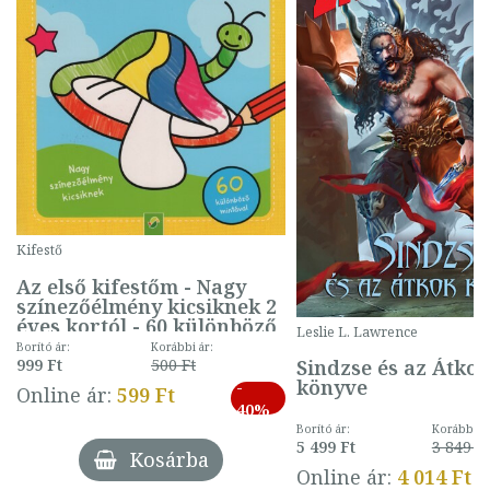
Kifestő
Az első kifestőm - Nagy
színezőélmény kicsiknek 2
éves kortól - 60 különböző
Leslie L. Lawrence
mintával (gombás)
Borító ár:
Korábbi ár:
Sindzse és az Átko
999 Ft
500 Ft
könyve
-
Online ár:
599 Ft
40%
Borító ár:
Korábbi ár
5 499 Ft
3 849 Ft
Kosárba
Online ár:
4 014 Ft