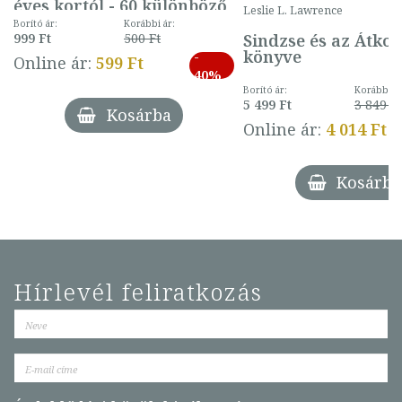
éves kortól - 60 különböző
Leslie L. Lawrence
mintával (gombás)
Borító ár:
Korábbi ár:
Sindzse és az Átko
999 Ft
500 Ft
könyve
-
Online ár:
599 Ft
40%
Borító ár:
Korábbi ár
5 499 Ft
3 849 Ft
Kosárba
Online ár:
4 014 Ft
Kosárba
Hírlevél feliratkozás