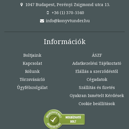
1047 Budapest, Perényi Zsigmond utca 15.
+36 (1) 370-5540
info@konyvtunder.hu
Információk
Boltjaink
ÁSZF
Kapcsolat
Adatkezelési Tájékoztató
Rólunk
Elállás a szerződéstől
Törzsvásárló
Cégadatok
Ügyfélszolgálat
Szállítás és fizetés
Gyakran Ismételt Kérdések
Cookie beállítások