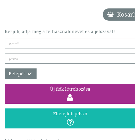
Kosárba
Kérjük, adja meg a felhasználónevét és a jelszavát!
Belépés
Új fiók létrehozása
Elfelejtett jelszó