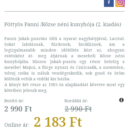
Pöttyös Panni /Rőzse néni kunyhója (2. kiadás)
Panni Jakab-pusztán tölti a nyarat nagybátyjával, Lacival.
Sokat labdáznak, fürdenek, bicikliznek, ám a
legizgalmasabb minden időtöltés közt az, ahogyan
esténként át- meg átjárnak a mesebeli Rőzse néni
kunyhójába. Hiszen Jakab-puszta egy része belelóg a
mesébe! Majszi, a fürge nyuszi és Csiricsakk, a szemtelen,
tolvaj csóka is náluk vendégeskedik, sok gond és öröm
költözik velük a vidéki kis házba.
A könyv két része az 1985-ös alapkiadást követve most egy
kötetben jelenik meg.
Borító ár:
Korábbi ár:
2 990 Ft
2 990 Ft
2 183 Ft
Online ár: