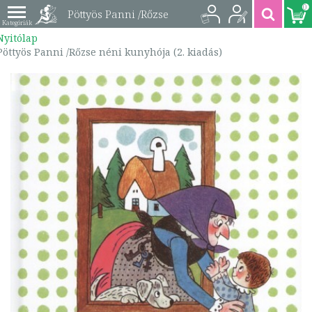
0
Pöttyös Panni /Rőzse
Nyitólap
néni kunyhója (2.
Pöttyös Panni /Rőzse néni kunyhója (2. kiadás)
kiadás) |
9789631188370