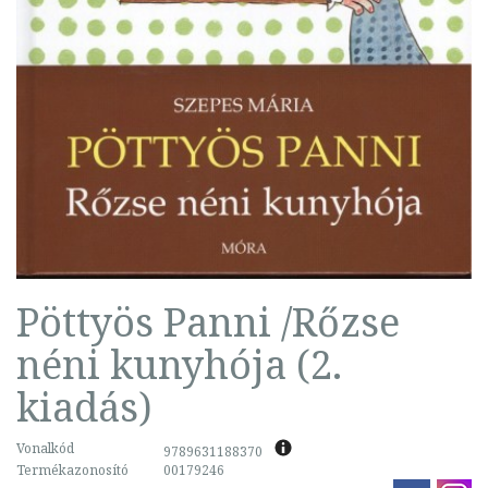
Pöttyös Panni /Rőzse
néni kunyhója (2.
kiadás)
Vonalkód
9789631188370
Termékazonosító
00179246