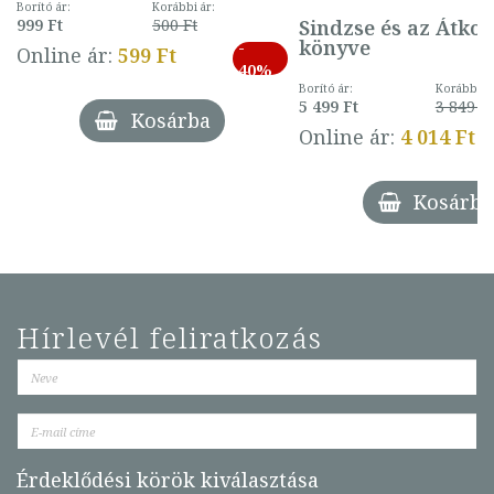
mintával (gombás)
Borító ár:
Korábbi ár:
Sindzse és az Átko
999 Ft
500 Ft
könyve
-
Online ár:
599 Ft
40%
Borító ár:
Korábbi ár
5 499 Ft
3 849 Ft
Kosárba
Online ár:
4 014 Ft
Kosárba
Hírlevél feliratkozás
Érdeklődési körök kiválasztása