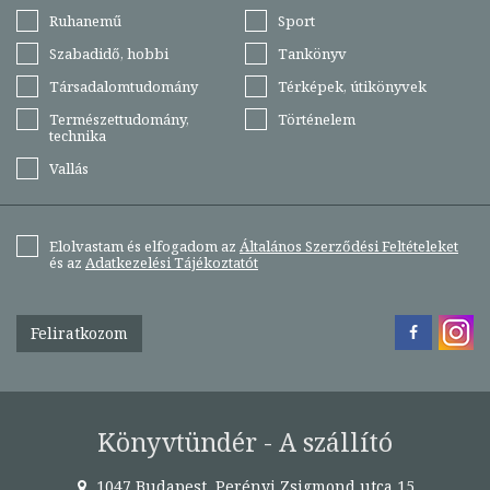
Ruhanemű
Sport
Szabadidő, hobbi
Tankönyv
Társadalomtudomány
Térképek, útikönyvek
Természettudomány,
Történelem
technika
Vallás
Elolvastam és elfogadom az
Általános Szerződési Feltételeket
és az
Adatkezelési Tájékoztatót
Feliratkozom
Könyvtündér - A szállító
1047 Budapest, Perényi Zsigmond utca 15.