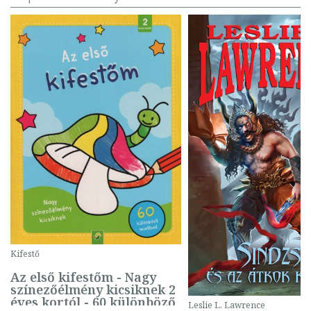
Kifestő
Az első kifestőm - Nagy
színezőélmény kicsiknek 2
éves kortól - 60 különböző
Leslie L. Lawrence