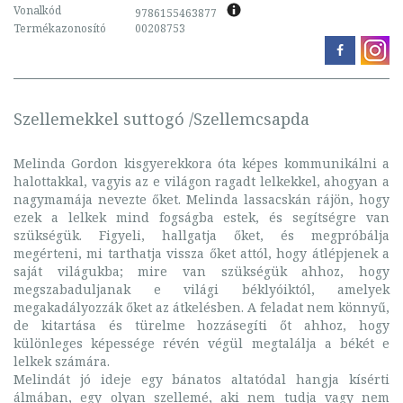
Vonalkód
9786155463877
Termékazonosító
00208753
Szellemekkel suttogó /Szellemcsapda
Melinda Gordon kisgyerekkora óta képes kommunikálni a
halottakkal, vagyis az e világon ragadt lelkekkel, ahogyan a
nagymamája nevezte őket. Melinda lassacskán rájön, hogy
ezek a lelkek mind fogságba estek, és segítségre van
szükségük. Figyeli, hallgatja őket, és megpróbálja
megérteni, mi tarthatja vissza őket attól, hogy átlépjenek a
saját világukba; mire van szükségük ahhoz, hogy
megszabaduljanak e világi béklyóiktól, amelyek
megakadályozzák őket az átkelésben. A feladat nem könnyű,
de kitartása és türelme hozzásegíti őt ahhoz, hogy
különleges képessége révén végül megtalálja a békét e
lelkek számára.
Melindát jó ideje egy bánatos altatódal hangja kísérti
álmában, egy olyan szellemé, aki nem tudja vagy nem