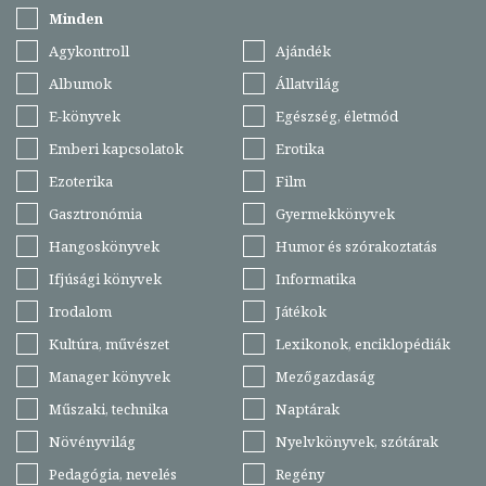
Minden
Agykontroll
Ajándék
Albumok
Állatvilág
E-könyvek
Egészség, életmód
Emberi kapcsolatok
Erotika
Ezoterika
Film
Gasztronómia
Gyermekkönyvek
Hangoskönyvek
Humor és szórakoztatás
Ifjúsági könyvek
Informatika
Irodalom
Játékok
Kultúra, művészet
Lexikonok, enciklopédiák
Manager könyvek
Mezőgazdaság
Műszaki, technika
Naptárak
Növényvilág
Nyelvkönyvek, szótárak
Pedagógia, nevelés
Regény