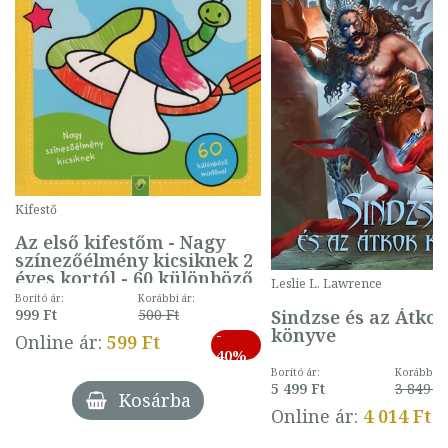
Kifestő
Az első kifestőm - Nagy
színezőélmény kicsiknek 2
éves kortól - 60 különböző
Leslie L. Lawrence
mintával (gombás)
Borító ár:
Korábbi ár:
Sindzse és az Átko
999 Ft
500 Ft
könyve
-
Online ár:
599 Ft
40%
Borító ár:
Korábbi ár
5 499 Ft
3 849 Ft
Kosárba
Online ár:
4 014 Ft