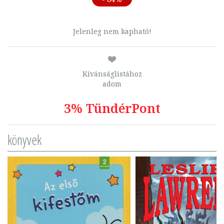
Jelenleg nem kapható!
Kívánságlistához
adom
3% TündérPont
könyvek