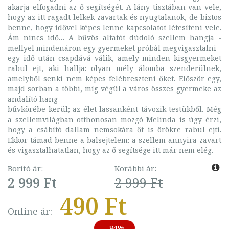
akarja elfogadni az ő segítségét. A lány tisztában van vele,
hogy az itt ragadt lelkek zavartak és nyugtalanok, de biztos
benne, hogy idővel képes lenne kapcsolatot létesíteni vele.
Ám nincs idő… A bűvös altatót dúdoló szellem hangja -
mellyel mindenáron egy gyermeket próbál megvigasztalni -
egy idő után csapdává válik, amely minden kisgyermeket
rabul ejt, aki hallja: olyan mély álomba szenderülnek,
amelyből senki nem képes felébreszteni őket. Először egy,
majd sorban a többi, míg végül a város összes gyermeke az
andalító hang
bűvkörébe kerül; az élet lassanként távozik testükből. Még
a szellemvilágban otthonosan mozgó Melinda is úgy érzi,
hogy a csábító dallam nemsokára őt is örökre rabul ejti.
Ekkor támad benne a balsejtelem: a szellem annyira zavart
és vigasztalhatatlan, hogy az ő segítsége itt már nem elég.
Borító ár:
Korábbi ár:
2 999 Ft
2 999 Ft
490 Ft
Online ár:
- 84%