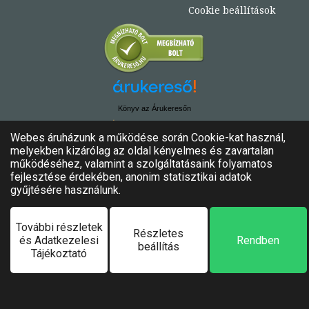
Cookie beállítások
Könyv az Árukeresőn
© Copyright 2020. - 2024. Könyvtündér
Minden jog fenntartva!
Felhasználási feltételek