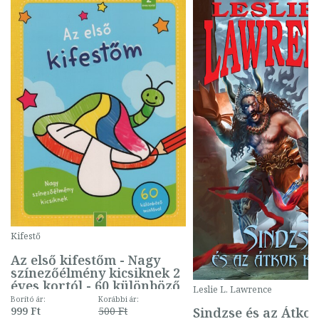
Kifestő
Az első kifestőm - Nagy
színezőélmény kicsiknek 2
éves kortól - 60 különböző
Leslie L. Lawrence
mintával (gombás)
Borító ár:
Korábbi ár:
Sindzse és az Átko
999 Ft
500 Ft