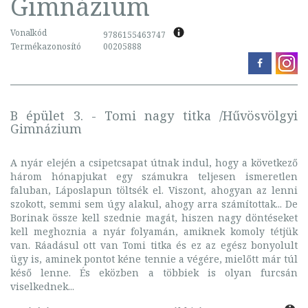
Gimnázium
Vonalkód
9786155463747
Termékazonosító
00205888
B épület 3. - Tomi nagy titka /Hűvösvölgyi
Gimnázium
A nyár elején a csipetcsapat útnak indul, hogy a következő
három hónapjukat egy számukra teljesen ismeretlen
faluban, Láposlapun töltsék el. Viszont, ahogyan az lenni
szokott, semmi sem úgy alakul, ahogy arra számítottak... De
Borinak össze kell szednie magát, hiszen nagy döntéseket
kell meghoznia a nyár folyamán, amiknek komoly tétjük
van. Ráadásul ott van Tomi titka és ez az egész bonyolult
ügy is, aminek pontot kéne tennie a végére, mielőtt már túl
késő lenne. És eközben a többiek is olyan furcsán
viselkednek...