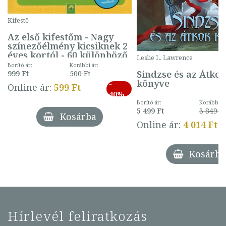
Kifestő
Az első kifestőm - Nagy
színezőélmény kicsiknek 2
éves kortól - 60 különböző
Leslie L. Lawrence
mintával (gombás)
Borító ár:
Korábbi ár:
Sindzse és az Átko
999 Ft
500 Ft
könyve
-
Online ár:
599 Ft
40%
Borító ár:
Korábbi ár
5 499 Ft
3 849 Ft
Kosárba
Online ár:
4 014 Ft
Kosárba
Hírlevél feliratkozás