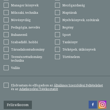
Manager könyvek
Mezőgazdaság
Műszaki, technika
Naptárak
Növényvilág
Nyelvkönyvek, szótárak
Pedagógia, nevelés
Regény
Ruhanemű
Sport
Szabadidő, hobbi
Tankönyv
Társadalomtudomány
Térképek, útikönyvek
Természettudomány,
Történelem
technika
Vallás
Elolvastam és elfogadom az
Általános Szerződési Feltételeket
és az
Adatkezelési Tájékoztatót
Feliratkozom