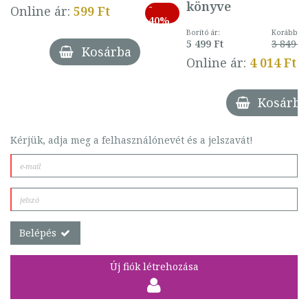
könyve
-
Online ár:
599 Ft
40%
Borító ár:
Korábbi ár
5 499 Ft
3 849 Ft
Kosárba
Online ár:
4 014 Ft
Kosárba
Kérjük, adja meg a felhasználónevét és a jelszavát!
Belépés
Új fiók létrehozása