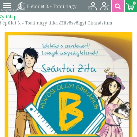
0
B épület 3. - Tomi nagy
Nyitólap
titka /Hűvösvölgyi
B épület 3. - Tomi nagy titka /Hűvösvölgyi Gimnázium
Gimnázium |
9786155463747