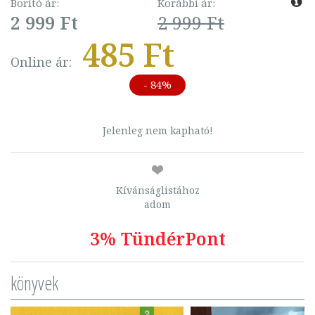
Borító ár:
Korábbi ár:
2 999 Ft
2 999 Ft
485 Ft
Online ár:
- 84%
Jelenleg nem kapható!
Kívánságlistához
adom
3% TündérPont
könyvek