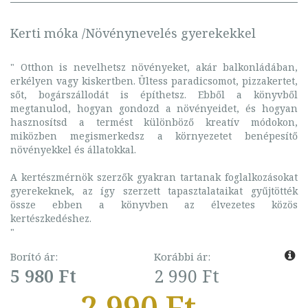
Kerti móka /Növénynevelés gyerekekkel
" Otthon is nevelhetsz növényeket, akár balkonládában,
erkélyen vagy kiskertben. Ültess paradicsomot, pizzakertet,
sőt, bogárszállodát is építhetsz. Ebből a könyvből
megtanulod, hogyan gondozd a növényeidet, és hogyan
hasznosítsd a termést különböző kreatív módokon,
miközben megismerkedsz a környezetet benépesítő
növényekkel és állatokkal.
A kertészmérnök szerzők gyakran tartanak foglalkozásokat
gyerekeknek, az így szerzett tapasztalataikat gyűjtötték
össze ebben a könyvben az élvezetes közös
kertészkedéshez.
"
Borító ár:
Korábbi ár:
5 980 Ft
2 990 Ft
2 990 Ft