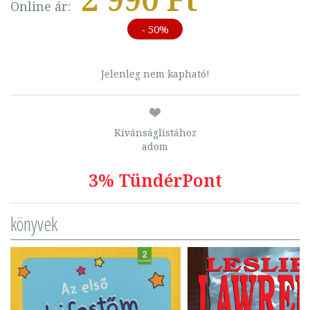
Online ár:
- 50%
Jelenleg nem kapható!
Kívánságlistához
adom
3% TündérPont
könyvek