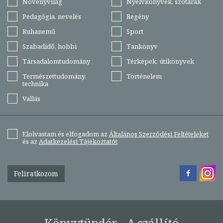
Növényvilág
Nyelvkönyvek, szótárak
Pedagógia, nevelés
Regény
Ruhanemű
Sport
Szabadidő, hobbi
Tankönyv
Társadalomtudomány
Térképek, útikönyvek
Természettudomány,
Történelem
technika
Vallás
Elolvastam és elfogadom az
Általános Szerződési Feltételeket
és az
Adatkezelési Tájékoztatót
Feliratkozom
Könyvtündér - A szállító