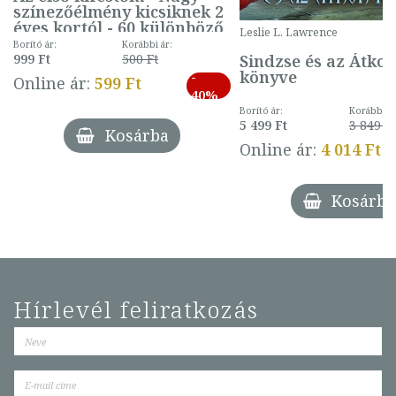
színezőélmény kicsiknek 2
éves kortól - 60 különböző
Leslie L. Lawrence
mintával (gombás)
Borító ár:
Korábbi ár:
Sindzse és az Átko
999 Ft
500 Ft
könyve
-
Online ár:
599 Ft
40%
Borító ár:
Korábbi ár
5 499 Ft
3 849 Ft
Kosárba
Online ár:
4 014 Ft
Kosárba
Hírlevél feliratkozás