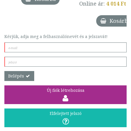
Online ár:
4 014 Ft
Kosárba
Kérjük, adja meg a felhasználónevét és a jelszavát!
Belépés
Új fiók létrehozása
Elfelejtett jelszó