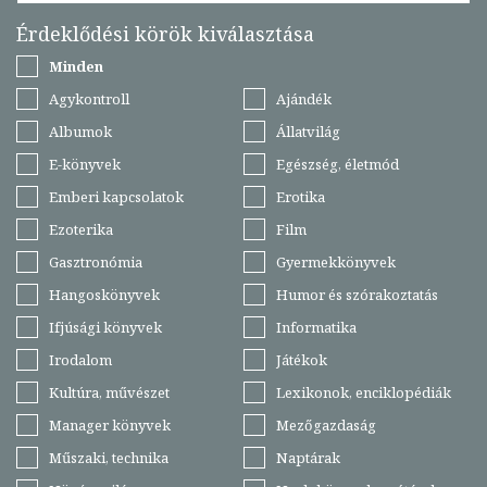
Érdeklődési körök kiválasztása
Minden
Agykontroll
Ajándék
Albumok
Állatvilág
E-könyvek
Egészség, életmód
Emberi kapcsolatok
Erotika
Ezoterika
Film
Gasztronómia
Gyermekkönyvek
Hangoskönyvek
Humor és szórakoztatás
Ifjúsági könyvek
Informatika
Irodalom
Játékok
Kultúra, művészet
Lexikonok, enciklopédiák
Manager könyvek
Mezőgazdaság
Műszaki, technika
Naptárak