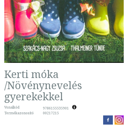
Kerti móka
/Növénynevelés
gyerekekkel
Vonalkód
9786155535901
Termékazonosító
00217215