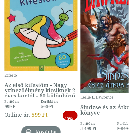
Kifestő
Az első kifestőm - Nagy
színezőélmény kicsiknek 2
éves kortól - 60 különböző
Leslie L. Lawrence
mintával (gombás)
Borító ár:
Korábbi ár:
Sindzse és az Átko
999 Ft
500 Ft
könyve
-
Online ár:
599 Ft
40%
Borító ár:
Korábbi ár
5 499 Ft
3 849 Ft
Kosárba