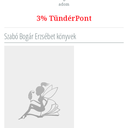
adom
3% TündérPont
Szabó Bogár Erzsébet könyvek