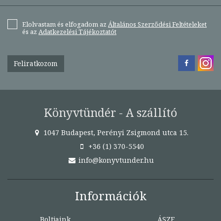
Elolvastam és elfogadom az
Általános Szerződési Feltételeket
és az
Adatkezelési Tájékoztatót
Feliratkozom
Könyvtündér - A szállító
1047 Budapest, Perényi Zsigmond utca 15.
+36 (1) 370-5540
info@konyvtunder.hu
Információk
Boltjaink
ÁSZF