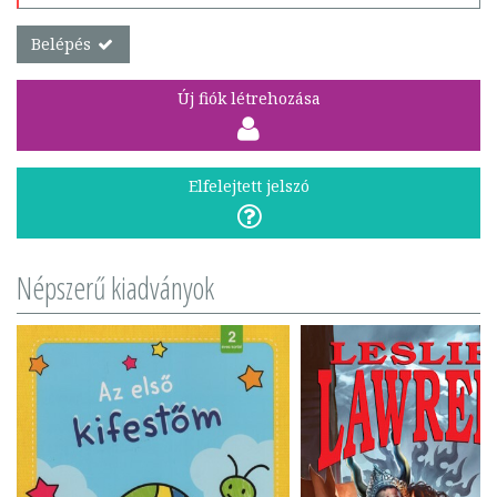
Belépés
Új fiók létrehozása
Elfelejtett jelszó
Népszerű kiadványok