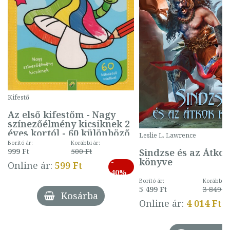
Kifestő
Az első kifestőm - Nagy
színezőélmény kicsiknek 2
éves kortól - 60 különböző
Leslie L. Lawrence
mintával (gombás)
Borító ár:
Korábbi ár:
Sindzse és az Átko
999 Ft
500 Ft
könyve
-
Online ár:
599 Ft
40%
Borító ár:
Korábbi ár
5 499 Ft
3 849 Ft
Kosárba
Online ár:
4 014 Ft