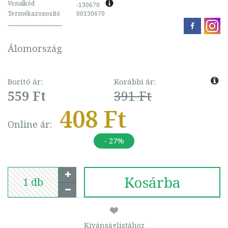
Vonalkód
-130670
Termékazonosító
00130670
Álomország
Borító ár:
Korábbi ár:
559 Ft
391 Ft
408 Ft
Online ár:
- 27%
Kosárba
Kívánságlistához