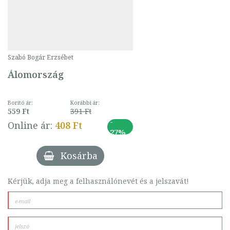
Szabó Bogár Erzsébet
Álomország
Borító ár:
Korábbi ár:
559 Ft
391 Ft
-
Online ár:
408 Ft
27%
Kosárba
Kérjük, adja meg a felhasználónevét és a jelszavát!