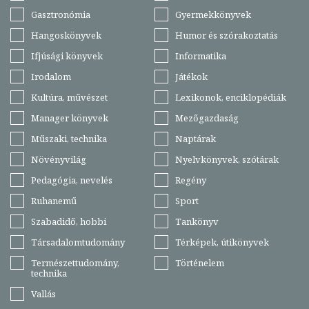
Gasztronómia
Gyermekkönyvek
Hangoskönyvek
Humor és szórakoztatás
Ifjúsági könyvek
Informatika
Irodalom
Játékok
Kultúra, művészet
Lexikonok, enciklopédiák
Manager könyvek
Mezőgazdaság
Műszaki, technika
Naptárak
Növényvilág
Nyelvkönyvek, szótárak
Pedagógia, nevelés
Regény
Ruhanemű
Sport
Szabadidő, hobbi
Tankönyv
Társadalomtudomány
Térképek, útikönyvek
Természettudomány,
Történelem
technika
Vallás