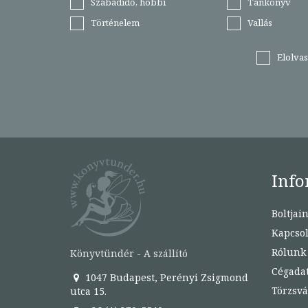
Szabadidő, hobbi
Tankönyv
Történelem
Vallás
Elolva
Info
Boltjai
Kapcsol
Rólunk
Könyvtündér - A szállító
Cégada
1047 Budapest, Perényi Zsigmond
Törzsvá
utca 15.