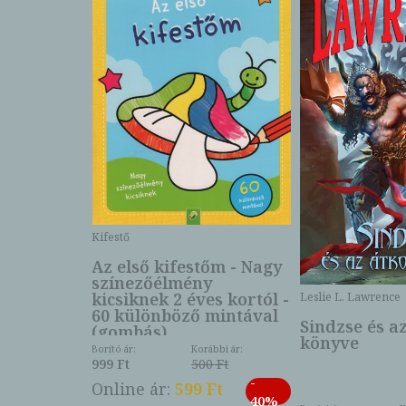
Kifestő
Az első kifestőm - Nagy
színezőélmény
 -
kicsiknek 2 éves kortól -
Leslie L. Lawrence
60 különböző mintával
Sindzse és a
(gombás)
könyve
Borító ár:
Korábbi ár:
999 Ft
500 Ft
ábbi ár:
-
793 Ft
Online ár:
599 Ft
-
40%