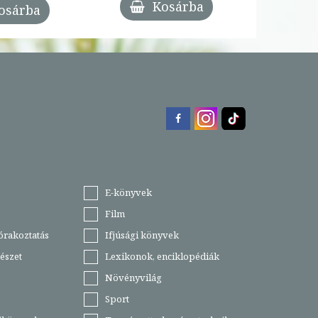
Kosárba
osárba
E-könyvek
Film
órakoztatás
Ifjúsági könyvek
észet
Lexikonok, enciklopédiák
Növényvilág
Sport