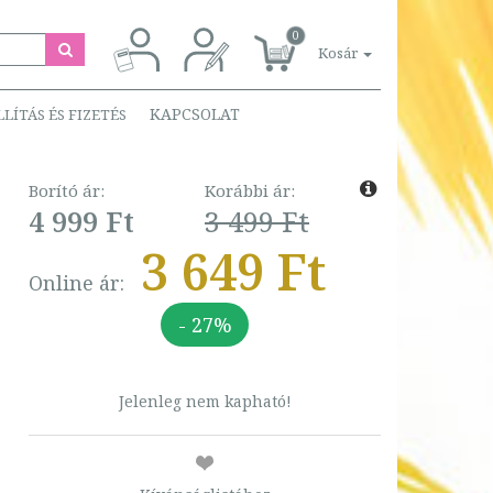
0
Kosár
KAPCSOLAT
LLÍTÁS ÉS FIZETÉS
Borító ár:
Korábbi ár:
4 999 Ft
3 499 Ft
3 649 Ft
Online ár:
- 27%
Jelenleg nem kapható!