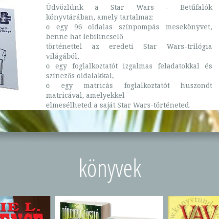
Üdvözlünk a Star Wars - Betűfalók
könyvtárában, amely tartalmaz:
o egy 96 oldalas színpompás mesekönyvet,
benne hat lebilincselő
történettel az eredeti Star Wars-trilógia
világából,
o egy foglalkoztatót izgalmas feladatokkal és
színezős oldalakkal,
o egy matricás foglalkoztatót huszonöt
matricával, amelyekkel
elmesélheted a saját Star Wars-történeted.
könyvek