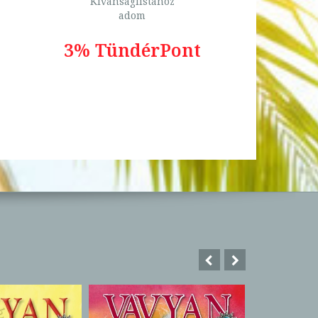
Kívánságlistához
adom
3% TündérPont