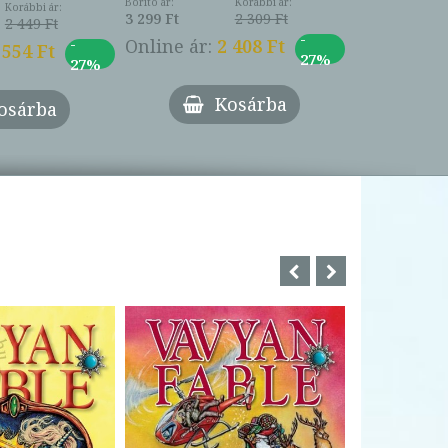
Borító ár:
Korábbi ár:
Korábbi ár:
3 299 Ft
2 309 Ft
2 449 Ft
-
-
Online ár:
2 408 Ft
 554 Ft
27%
27%
Kosárba
osárba