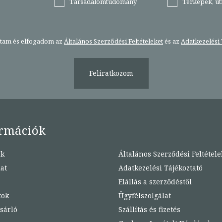
Társadalomtudomány
Térképek, ú
stam és elfogadom az
Általános Szerződési Feltételeket
és az
Adatkezelési 
Feliratkozom
rmációk
nk
Általános Szerződési Feltétele
at
Adatkezelési Tájékoztató
Elállás a szerződéstől
tok
Ügyfélszolgálat
sárló
Szállítás és fizetés