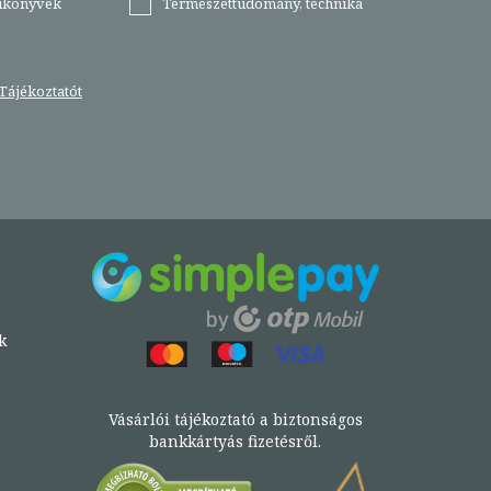
tikönyvek
Természettudomány, technika
Tájékoztatót
k
Vásárlói tájékoztató a biztonságos
bankkártyás fizetésről.