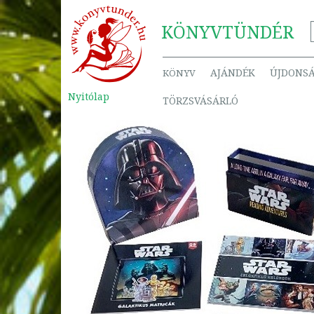
KÖNYV
TÜNDÉR
AJÁNDÉK
ÚJDONS
KÖNYV
Nyitólap
TÖRZSVÁSÁRLÓ