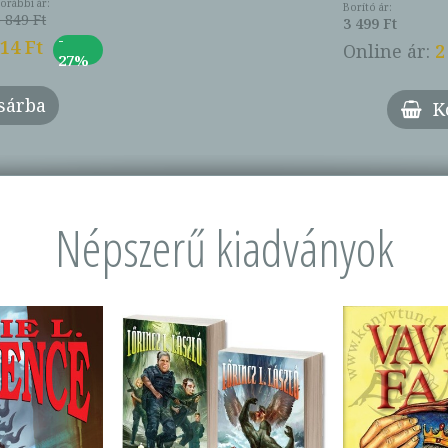
orábbi ár:
Borító ár:
 849 Ft
3 499 Ft
-
014 Ft
Online ár:
2
27%
sárba
K
Népszerű kiadványok