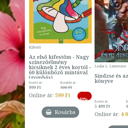
Kifestő
Az első kifestőm - Nagy
színezőélmény
 -
kicsiknek 2 éves kortól -
Leslie L. Lawrence
60 különböző mintával
Sindzse és a
(gombás)
könyve
Borító ár:
Korábbi ár:
999 Ft
500 Ft
ábbi ár:
-
793 Ft
Online ár:
599 Ft
-
40%
3 Ft
Borító ár:
K
27%
5 499 Ft
3
Kosárba
Online ár:
4 
árba