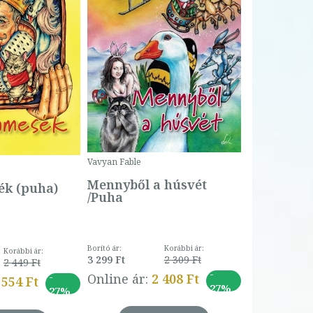
Bartos Erika
Bogyó és 
Csengetty
Borító ár:
Vavyan Fable
5 990 Ft
Online ár:
Mennyből a húsvét
k (puha)
/Puha
Borító ár:
Korábbi ár:
Korábbi ár:
3 299 Ft
2 309 Ft
2 449 Ft
-
-
Online ár:
2 408 Ft
 554 Ft
27%
27%