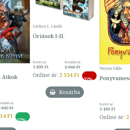
Lőrincz L. László
Óriások I-II.
Borító ár:
Korábbi ár:
3 899 Ft
2 846 Ft
Vavyan Fable
-
Online ár:
2 534 Ft
z Átkok
Ponyvamesé
35%
Kosárba
orábbi ár:
Borító ár:
 849 Ft
3 499 Ft
-
014 Ft
Online ár:
2
27%