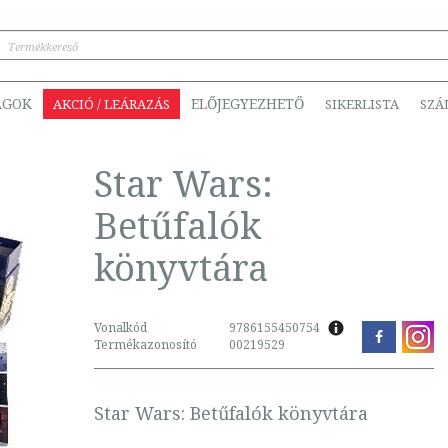
ÁGOK
ELŐJEGYEZHETŐ
AKCIÓ / LEÁRAZÁS
SIKERLISTA
SZÁ
Star Wars:
Betűfalók
könyvtára
Vonalkód
9786155450754
Termékazonosító
00219529
Star Wars: Betűfalók könyvtára