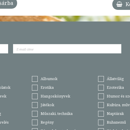
sárba
K
Albumok
Állatvilág
olatok
Erotika
Ezoterika
vek
Hangoskönyvek
Humor és sz
Játékok
Kultúra, műv
g
Műszaki, technika
Naptárak
velés
Regény
Ruhanemű