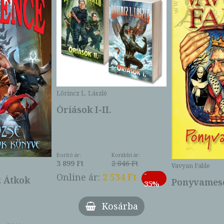
Lőrincz L. László
Óriások I-II.
Borító ár:
Korábbi ár:
3 899 Ft
2 846 Ft
Vavyan Fable
-
Online ár:
2 534 Ft
z Átkok
Ponyvamesé
35%
Kosárba