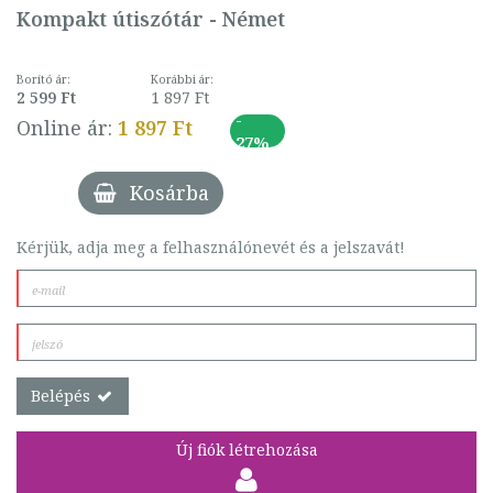
Kompakt útiszótár - Német
Borító ár:
Korábbi ár:
2 599 Ft
1 897 Ft
-
Online ár:
1 897 Ft
27%
Kosárba
Kérjük, adja meg a felhasználónevét és a jelszavát!
Belépés
Új fiók létrehozása