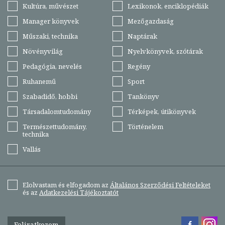
Kultúra, művészet
Lexikonok, enciklopédiák
Manager könyvek
Mezőgazdaság
Műszaki, technika
Naptárak
Növényvilág
Nyelvkönyvek, szótárak
Pedagógia, nevelés
Regény
Ruhanemű
Sport
Szabadidő, hobbi
Tankönyv
Társadalomtudomány
Térképek, útikönyvek
Természettudomány,
Történelem
technika
Vallás
Elolvastam és elfogadom az
Általános Szerződési Feltételeket
és az
Adatkezelési Tájékoztatót
Feliratkozom