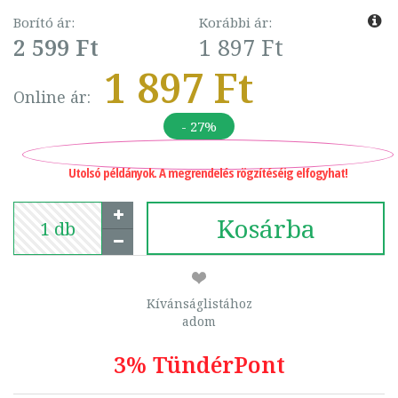
Borító ár:
Korábbi ár:
2 599 Ft
1 897 Ft
1 897 Ft
Online ár:
- 27%
Utolsó példányok. A megrendelés rögzítéséig elfogyhat!
Kosárba
Kívánságlistához
adom
3% TündérPont