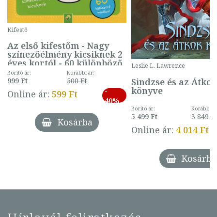
Kifestő
Az első kifestőm - Nagy
színezőélmény kicsiknek 2
éves kortól - 60 különböző
Leslie L. Lawrence
mintával (gombás)
Borító ár:
Korábbi ár:
Sindzse és az Átko
999 Ft
500 Ft
könyve
-
Online ár:
599 Ft
40%
Borító ár:
Korábbi ár
5 499 Ft
3 849 Ft
Kosárba
Online ár:
4 014 Ft
Kosárba