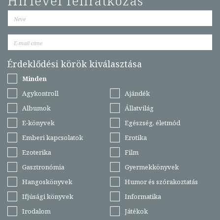
Hírlevél feliratkozás
Érdeklődési körök kiválasztása
Minden
Agykontroll
Ajándék
Albumok
Állatvilág
E-könyvek
Egészség, életmód
Emberi kapcsolatok
Erotika
Ezoterika
Film
Gasztronómia
Gyermekkönyvek
Hangoskönyvek
Humor és szórakoztatás
Ifjúsági könyvek
Informatika
Irodalom
Játékok