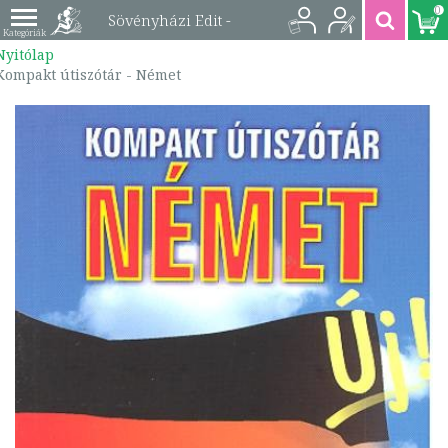
0
Sövényházi Edit -
Nyitólap
Kompakt útiszótár -
Kompakt útiszótár - Német
Német |
9789639489059