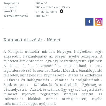
Terjedelme
264
oldal
Dimenzió
100
x 140
x 15
mm
mm
mm
Vonalkód
9789639489059
Termékazonosító
00126277
Kompakt útiszótár - Német
A Kompakt útiszótár minden lényeges helyzetben segít
eligazodni használójának az idegen nyelvi közegben. A
fejezetek áttekinthetően egy-egy beszédhelyzetre épülnek.
A kötet elején, bevezetésként, megtalálható a száz
legfontosabb szó és mondat. Ezeket követik a témaközpontú
fejezetek, mint például: Egymás közt - Utazás és közlekedés
- Étkezés és italfogyasztás - Vásárlás és szolgáltatások -
Bank és posta - Szórakozás és szabadidő - Egészség és
vészhelyzetek - Adatok és számok. Egy-egy szó megtalálását
mindkét nyelven regiszteres szótárak segítik. Az
információs blokkok számos országismereti, nyelvi
információt és tippet nyújtanak.