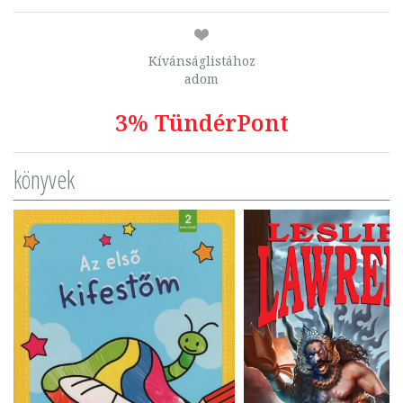
Kívánságlistához
adom
3% TündérPont
könyvek