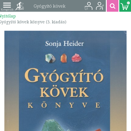
0
Gyógyító kövek
Nyitólap
könyve (3. kiadás) |
Gyógyító kövek könyve (3. kiadás)
9789632912462