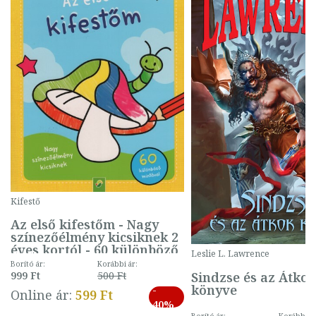
Kifestő
Az első kifestőm - Nagy
színezőélmény kicsiknek 2
éves kortól - 60 különböző
Leslie L. Lawrence
mintával (gombás)
Borító ár:
Korábbi ár:
Sindzse és az Átko
999 Ft
500 Ft
könyve
-
Online ár:
599 Ft
40%