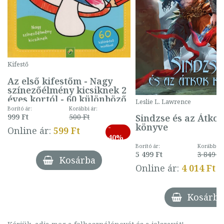
Kifestő
Az első kifestőm - Nagy
színezőélmény kicsiknek 2
éves kortól - 60 különböző
Leslie L. Lawrence
mintával (gombás)
Borító ár:
Korábbi ár:
Sindzse és az Átko
999 Ft
500 Ft
könyve
-
Online ár:
599 Ft
40%
Borító ár:
Korábbi ár
5 499 Ft
3 849 Ft
Kosárba
Online ár:
4 014 Ft
Kosárba