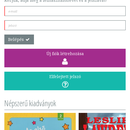
Kérjük, adja meg a felhasználónevét és a jelszavát!
Belépés
Új fiók létrehozása
Elfelejtett jelszó
Népszerű kiadványok