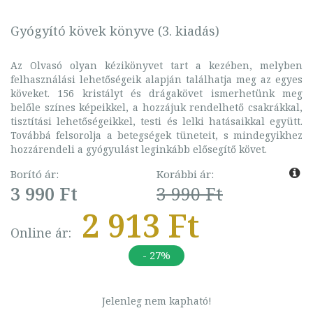
Gyógyító kövek könyve (3. kiadás)
Az Olvasó olyan kézikönyvet tart a kezében, melyben
felhasználási lehetőségeik alapján találhatja meg az egyes
köveket. 156 kristályt és drágakövet ismerhetünk meg
belőle színes képeikkel, a hozzájuk rendelhető csakrákkal,
tisztítási lehetőségeikkel, testi és lelki hatásaikkal együtt.
Továbbá felsorolja a betegségek tüneteit, s mindegyikhez
hozzárendeli a gyógyulást leginkább elősegítő követ.
Borító ár:
Korábbi ár:
3 990 Ft
3 990 Ft
2 913 Ft
Online ár:
- 27%
Jelenleg nem kapható!