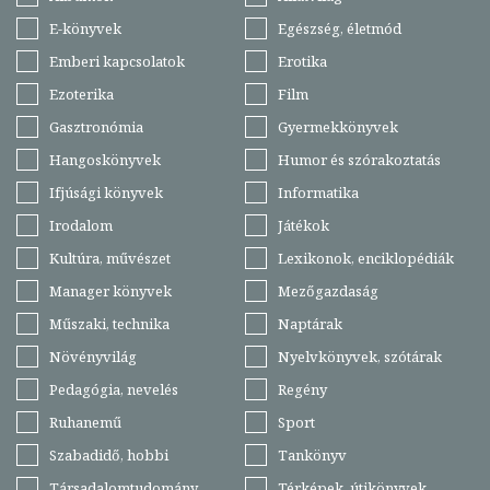
E-könyvek
Egészség, életmód
Emberi kapcsolatok
Erotika
Ezoterika
Film
Gasztronómia
Gyermekkönyvek
Hangoskönyvek
Humor és szórakoztatás
Ifjúsági könyvek
Informatika
Irodalom
Játékok
Kultúra, művészet
Lexikonok, enciklopédiák
Manager könyvek
Mezőgazdaság
Műszaki, technika
Naptárak
Növényvilág
Nyelvkönyvek, szótárak
Pedagógia, nevelés
Regény
Ruhanemű
Sport
Szabadidő, hobbi
Tankönyv
Társadalomtudomány
Térképek, útikönyvek