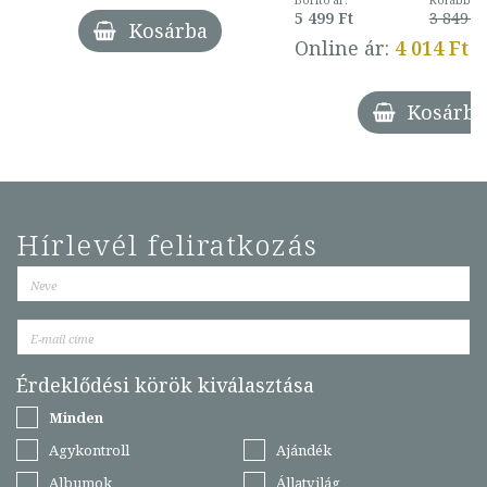
Borító ár:
Korábbi ár
5 499 Ft
3 849 Ft
Kosárba
Online ár:
4 014 Ft
Kosárba
Hírlevél feliratkozás
Érdeklődési körök kiválasztása
Minden
Agykontroll
Ajándék
Albumok
Állatvilág