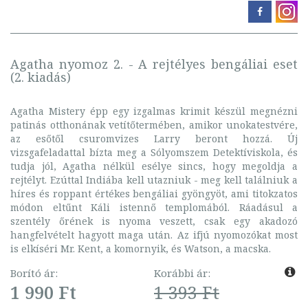
Agatha nyomoz 2. - A rejtélyes bengáliai eset
(2. kiadás)
Agatha Mistery épp egy izgalmas krimit készül megnézni
patinás otthonának vetítőtermében, amikor unokatestvére,
az esőtől csuromvizes Larry beront hozzá. Új
vizsgafeladattal bízta meg a Sólyomszem Detektíviskola, és
tudja jól, Agatha nélkül esélye sincs, hogy megoldja a
rejtélyt. Ezúttal Indiába kell utazniuk - meg kell találniuk a
híres és roppant értékes bengáliai gyöngyöt, ami titokzatos
módon eltűnt Káli istennő templomából. Ráadásul a
szentély őrének is nyoma veszett, csak egy akadozó
hangfelvételt hagyott maga után. Az ifjú nyomozókat most
is elkíséri Mr. Kent, a komornyik, és Watson, a macska.
Borító ár:
Korábbi ár:
1 990 Ft
1 393 Ft