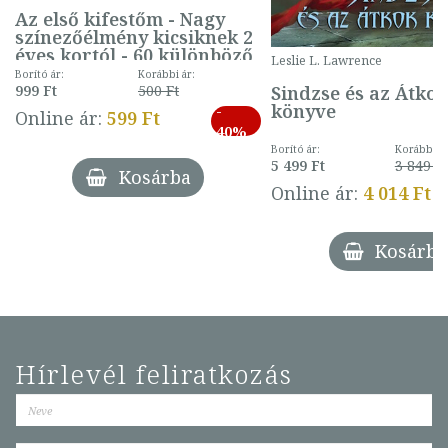
Az első kifestőm - Nagy
színezőélmény kicsiknek 2
éves kortól - 60 különböző
Leslie L. Lawrence
mintával (gombás)
Borító ár:
Korábbi ár:
Sindzse és az Átko
999 Ft
500 Ft
könyve
-
Online ár:
599 Ft
40%
Borító ár:
Korábbi ár
5 499 Ft
3 849 Ft
Kosárba
Online ár:
4 014 Ft
Kosárba
Hírlevél feliratkozás