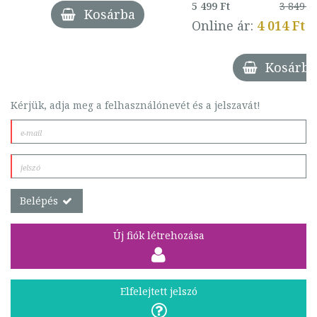
5 499 Ft
3 849 Ft
Kosárba
Online ár:
4 014 Ft
Kosárba
Kérjük, adja meg a felhasználónevét és a jelszavát!
Belépés
Új fiók létrehozása
Elfelejtett jelszó