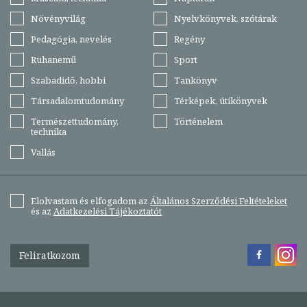
Növényvilág
Nyelvkönyvek, szótárak
Pedagógia, nevelés
Regény
Ruhanemű
Sport
Szabadidő, hobbi
Tankönyv
Társadalomtudomány
Térképek, útikönyvek
Természettudomány,
Történelem
technika
Vallás
Elolvastam és elfogadom az
Általános Szerződési Feltételeket
és az
Adatkezelési Tájékoztatót
Feliratkozom