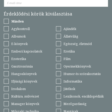
Érdeklődési körök kiválasztása
Minden
Agykontroll
Ajándék
Albumok
Állatvilág
E-könyvek
Egészség, életmód
Emberi kapcsolatok
Erotika
Ezoterika
Film
Gasztronómia
Gyermekkönyvek
Hangoskönyvek
Humor és szórakoztatás
Ifjúsági könyvek
Informatika
Irodalom
Játékok
Kultúra, művészet
Lexikonok, enciklopédiák
Manager könyvek
Mezőgazdaság
Műszaki, technika
Naptárak