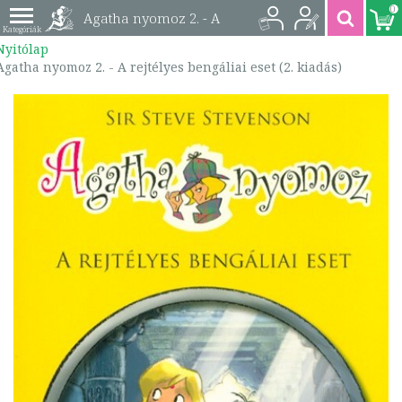
0
Agatha nyomoz 2. - A
Nyitólap
rejtélyes bengáliai
Agatha nyomoz 2. - A rejtélyes bengáliai eset (2. kiadás)
eset (2. kiadás) |
5999033931885