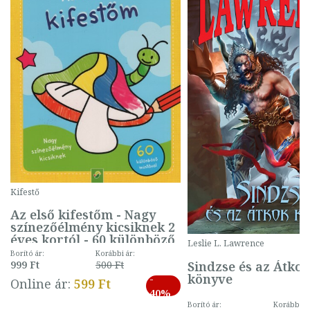
Kifestő
Az első kifestőm - Nagy
színezőélmény kicsiknek 2
éves kortól - 60 különböző
Leslie L. Lawrence
mintával (gombás)
Borító ár:
Korábbi ár:
Sindzse és az Átko
999 Ft
500 Ft
könyve
-
Online ár:
599 Ft
40%
Borító ár:
Korábbi ár