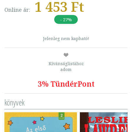
1 453 Ft
Online ár:
- 27%
Jelenleg nem kapható!
Kívánságlistához
adom
3% TündérPont
könyvek