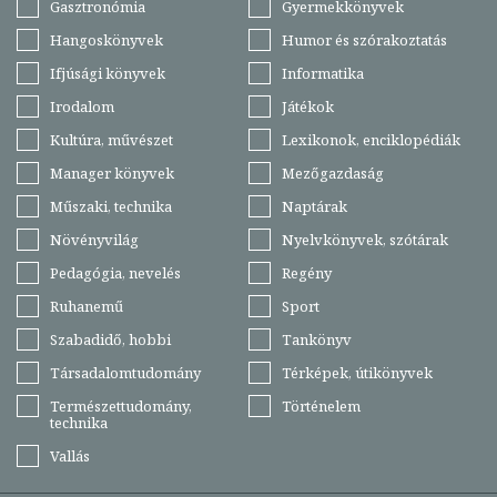
Gasztronómia
Gyermekkönyvek
Hangoskönyvek
Humor és szórakoztatás
Ifjúsági könyvek
Informatika
Irodalom
Játékok
Kultúra, művészet
Lexikonok, enciklopédiák
Manager könyvek
Mezőgazdaság
Műszaki, technika
Naptárak
Növényvilág
Nyelvkönyvek, szótárak
Pedagógia, nevelés
Regény
Ruhanemű
Sport
Szabadidő, hobbi
Tankönyv
Társadalomtudomány
Térképek, útikönyvek
Természettudomány,
Történelem
technika
Vallás