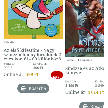
Kifestő
Az első kifestőm - Nagy
színezőélmény kicsiknek 2
éves kortól - 60 különböző
Leslie L. Lawrence
mintával (gombás)
Borító ár:
Korábbi ár:
Sindzse és az Átko
999 Ft
500 Ft
könyve
-
Online ár:
599 Ft
40%
Borító ár:
Korábbi ár
5 499 Ft
3 849 Ft
Kosárba
Online ár:
4 014 Ft
Kosárba