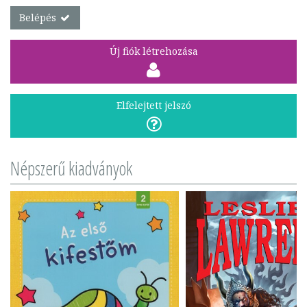
Belépés
Új fiók létrehozása
Elfelejtett jelszó
Népszerű kiadványok