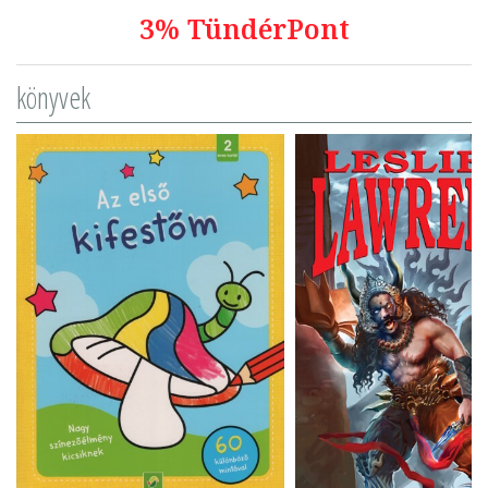
3% TündérPont
könyvek