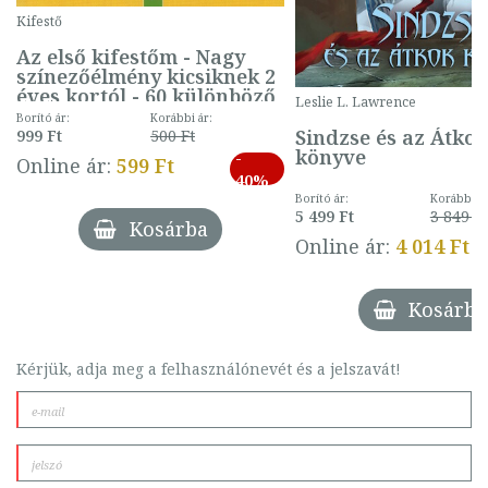
Kifestő
Az első kifestőm - Nagy
színezőélmény kicsiknek 2
éves kortól - 60 különböző
Leslie L. Lawrence
mintával (gombás)
Borító ár:
Korábbi ár:
Sindzse és az Átko
999 Ft
500 Ft
könyve
-
Online ár:
599 Ft
40%
Borító ár:
Korábbi ár
5 499 Ft
3 849 Ft
Kosárba
Online ár:
4 014 Ft
Kosárba
Kérjük, adja meg a felhasználónevét és a jelszavát!