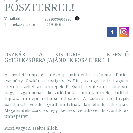
POSZTERREL!
Vonalkód
9789639600980
Termékazonosító
00194646
OSZKÁR, A KISTIGRIS - KIFESTŐ
GYEREKZSÚRRA /AJÁNDÉK POSZTERREL!
A születésnap és névnap mindenki számára fontos
esemény. Oszkár, a kistigris és Piri, az egérke is nagyon
szereti ezeket az ünnepeket! Zsúrt rendeznek, amelyre
nagy izgalommal készülődnek: sütnek-főznek, lufikat
fújnak, ünnepi ruhába öltöznek. A zsúrra meghívják
barátaikat, velük együtt mulatnak: táncolnak, játszanak.
Megajándékozzák és egy kedves versikével köszöntik az
ünnepeltet.
Kicsi vagyok, székre állok,