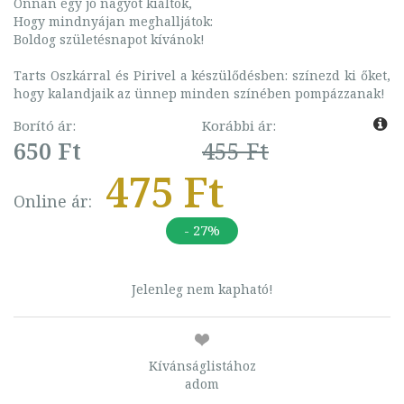
Onnan egy jó nagyot kiáltok,
Hogy mindnyájan meghalljátok:
Boldog születésnapot kívánok!
Tarts Oszkárral és Pirivel a készülődésben: színezd ki őket,
hogy kalandjaik az ünnep minden színében pompázzanak!
Borító ár:
Korábbi ár:
650 Ft
455 Ft
475 Ft
Online ár:
- 27%
Jelenleg nem kapható!
Kívánságlistához
adom