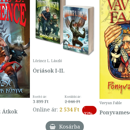
Lőrincz L. László
Óriások I-II.
Borító ár:
Korábbi ár:
3 899 Ft
2 846 Ft
Vavyan Fable
-
Online ár:
2 534 Ft
z Átkok
Ponyvamesé
35%
Kosárba