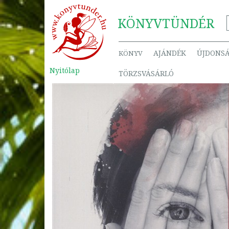
KÖNYV
TÜNDÉR
AJÁNDÉK
ÚJDONS
KÖNYV
Nyitólap
TÖRZSVÁSÁRLÓ