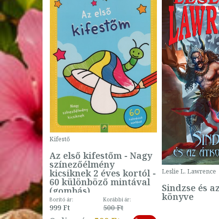
Kifestő
Az első kifestőm - Nagy
színezőélmény
 -
kicsiknek 2 éves kortól -
Leslie L. Lawrence
60 különböző mintával
Sindzse és a
(gombás)
könyve
Borító ár:
Korábbi ár:
999 Ft
500 Ft
ábbi ár:
-
793 Ft