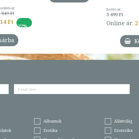
orábbi ár:
Borító ár:
 849 Ft
3 499 Ft
-
014 Ft
Online ár:
2
27%
sárba
K
Albumok
Állatvilág
olatok
Erotika
Ezoterika