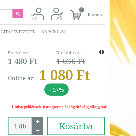
0
Kosár
KAPCSOLAT
LLÍTÁS ÉS FIZETÉS
Borító ár:
Korábbi ár:
1 480 Ft
1 036 Ft
1 080 Ft
Online ár:
- 27%
Utolsó példányok. A megrendelés rögzítéséig elfogyhat!
Kosárba