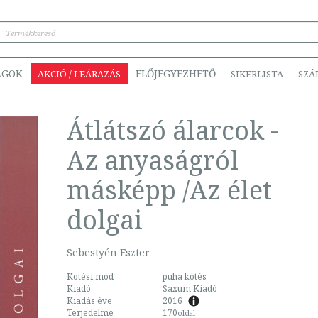
ÁGOK
ELŐJEGYEZHETŐ
AKCIÓ / LEÁRAZÁS
SIKERLISTA
SZÁ
Átlátszó álarcok -
Az anyaságról
másképp /Az élet
dolgai
Sebestyén Eszter
Kötési mód
puha kötés
Kiadó
Saxum Kiadó
Kiadás éve
2016
Terjedelme
170
oldal