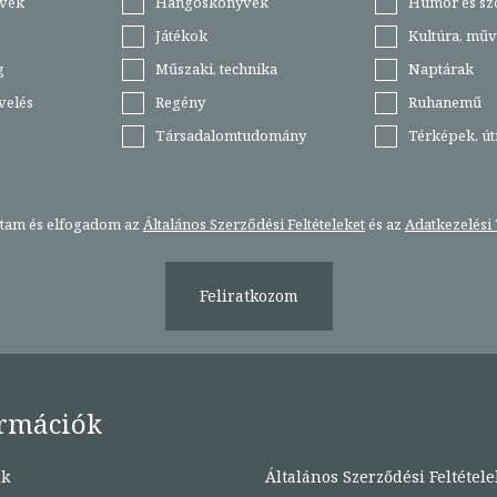
vek
Hangoskönyvek
Humor és sz
Játékok
Kultúra, műv
g
Műszaki, technika
Naptárak
velés
Regény
Ruhanemű
Társadalomtudomány
Térképek, ú
stam és elfogadom az
Általános Szerződési Feltételeket
és az
Adatkezelési 
Feliratkozom
rmációk
nk
Általános Szerződési Feltétele