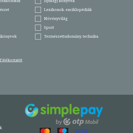
órakoztatás
Ifjúsági könyvek
észet
Lexikonok, enciklopédiák
Növényvilág
Sport
tikönyvek
Természettudomány, technika
Tájékoztatót
k