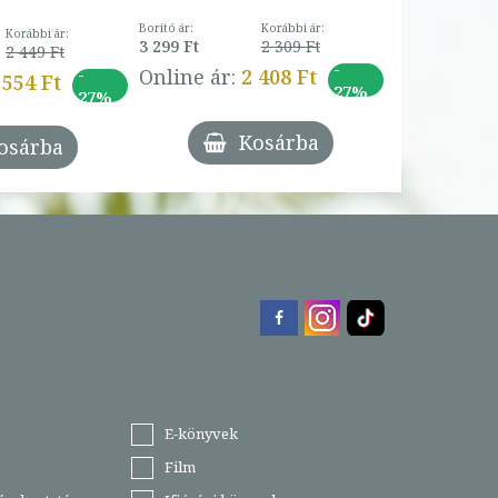
Borító ár:
Korábbi ár:
Korábbi ár:
3 299 Ft
2 309 Ft
2 449 Ft
-
-
Online ár:
2 408 Ft
 554 Ft
27%
27%
Kosárba
osárba
E-könyvek
Film