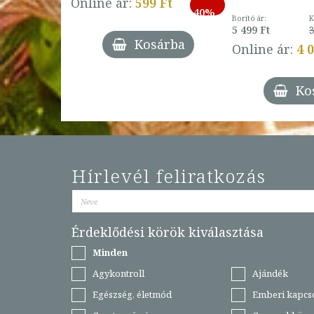
Online ár:
599 Ft
-
40%
3 Ft
Borító ár:
K
27%
5 499 Ft
3
Kosárba
Online ár:
4 
árba
Ko
Hírlevél feliratkozás
Érdeklődési körök kiválasztása
Minden
Agykontroll
Ajándék
Egészség, életmód
Emberi kapcs