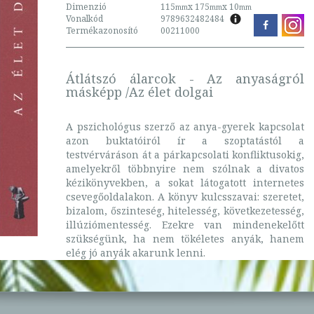
Dimenzió
115
x 175
x 10
mm
mm
mm
Vonalkód
9789632482484
Termékazonosító
00211000
Átlátszó álarcok - Az anyaságról
másképp /Az élet dolgai
A pszichológus szerző az anya-gyerek kapcsolat
azon buktatóiról ír a szoptatástól a
testvérváráson át a párkapcsolati konfliktusokig,
amelyekről többnyire nem szólnak a divatos
kézikönyvekben, a sokat látogatott internetes
csevegőoldalakon. A könyv kulcsszavai: szeretet,
bizalom, őszinteség, hitelesség, következetesség,
illúziómentesség. Ezekre van mindenekelőtt
szükségünk, ha nem tökéletes anyák, hanem
elég jó anyák akarunk lenni.