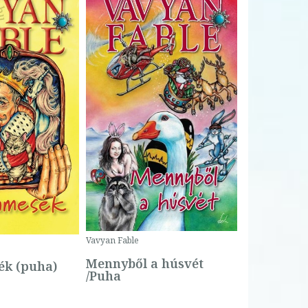
Bartos Erika
Bogyó és 
Csengetty
Borító ár:
Vavyan Fable
5 990 Ft
Online ár:
Mennyből a húsvét
k (puha)
/Puha