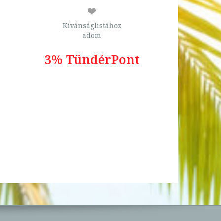
Kívánságlistához
adom
3% TündérPont