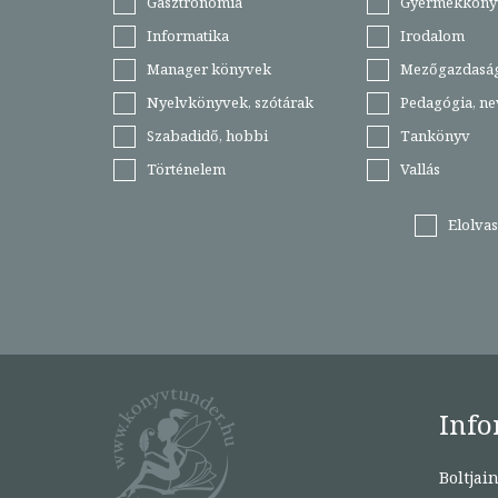
Gasztronómia
Gyermekköny
Informatika
Irodalom
Manager könyvek
Mezőgazdasá
Nyelvkönyvek, szótárak
Pedagógia, ne
Szabadidő, hobbi
Tankönyv
Történelem
Vallás
Elolva
Info
Boltjai