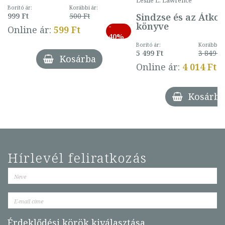
Leslie L. Lawrence
mintával (gombás)
Borító ár:
Korábbi ár:
Sindzse és az Átko
999 Ft
500 Ft
könyve
-
Online ár:
599 Ft
40%
Borító ár:
Korábbi ár
5 499 Ft
3 849 Ft
Kosárba
Online ár:
4 014 Ft
Kosárba
Hírlevél feliratkozás
Érdeklődési körök kiválasztása