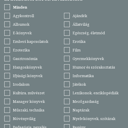
Minden
Agykontroll
Ajándék
Albumok
Állatvilág
E-könyvek
Egészség, életmód
Emberi kapcsolatok
Erotika
Ezoterika
Film
Gasztronómia
Gyermekkönyvek
Hangoskönyvek
Humor és szórakoztatás
Ifjúsági könyvek
Informatika
Irodalom
Játékok
Kultúra, művészet
Lexikonok, enciklopédiák
Manager könyvek
Mezőgazdaság
Műszaki, technika
Naptárak
Növényvilág
Nyelvkönyvek, szótárak
Pedagógia, nevelés
Regény