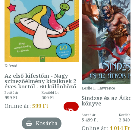
Kifestő
Az első kifestőm - Nagy
színezőélmény kicsiknek 2
éves kortól - 60 különböző
Leslie L. Lawrence
mintával (gombás)
Borító ár:
Korábbi ár:
Sindzse és az Átko
999 Ft
500 Ft
könyve
-
Online ár:
599 Ft
40%
Borító ár:
Korábbi ár
5 499 Ft
3 849 Ft
Kosárba
Online ár:
4 014 Ft