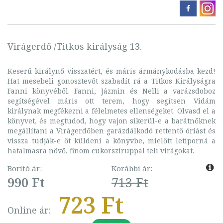
Virágerdő /Titkos királyság 13.
Keserű királynő visszatért, és máris ármánykodásba kezd!
Hat mesebeli gonosztevőt szabadít rá a Titkos Királyságra
Fanni könyvéből. Fanni, Jázmin és Nelli a varázsdoboz
segítségével máris ott terem, hogy segítsen Vidám
királynak megfékezni a félelmetes ellenségeket. Olvasd el a
könyvet, és megtudod, hogy vajon sikerül-e a barátnőknek
megállítani a Virágerdőben garázdálkodó rettentő óriást és
vissza tudják-e őt küldeni a könyvbe, mielőtt letiporná a
hatalmasra növő, finom cukorsziruppal teli virágokat.
Borító ár:
Korábbi ár:
990 Ft
713 Ft
723 Ft
Online ár: