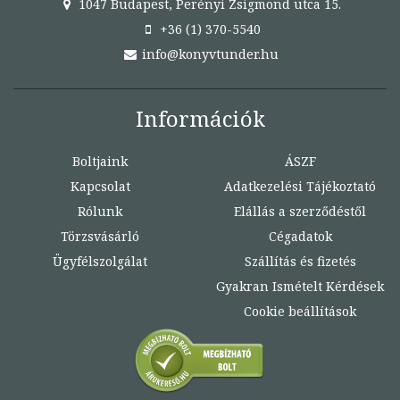
1047 Budapest, Perényi Zsigmond utca 15.
+36 (1) 370-5540
info@konyvtunder.hu
Információk
Boltjaink
ÁSZF
Kapcsolat
Adatkezelési Tájékoztató
Rólunk
Elállás a szerződéstől
Törzsvásárló
Cégadatok
Ügyfélszolgálat
Szállítás és fizetés
Gyakran Ismételt Kérdések
Cookie beállítások