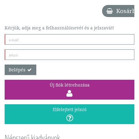
Kosárba
Kérjük, adja meg a felhasználónevét és a jelszavát!
Belépés
Új fiók létrehozása
Elfelejtett jelszó
Népszerű kiadványok