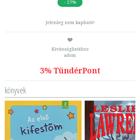
- 27%
Jelenleg nem kapható!
Kívánságlistához
adom
3% TündérPont
könyvek