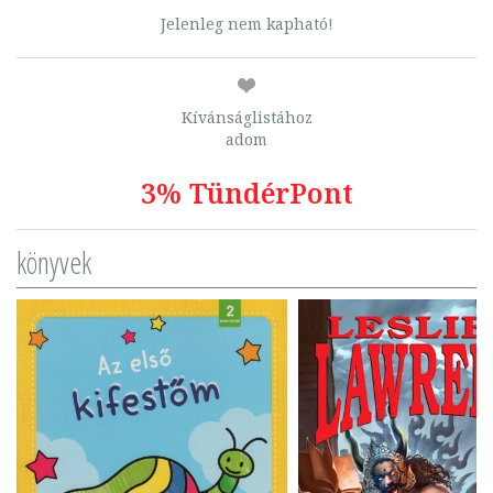
Jelenleg nem kapható!
Kívánságlistához
adom
3% TündérPont
könyvek