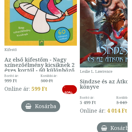
Kifestő
Az első kifestőm - Nagy
színezőélmény kicsiknek 2
éves kortól - 60 különböző
Leslie L. Lawrence
mintával (gombás)
Borító ár:
Korábbi ár:
Sindzse és az Átko
999 Ft
500 Ft
könyve
-
Online ár:
599 Ft
40%
Borító ár:
Korábbi ár
5 499 Ft
3 849 Ft
Kosárba
Online ár:
4 014 Ft
Kosárba