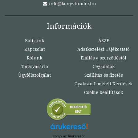
info@konyvtunder.hu
Információk
Boltjaink
ÁSZF
Kapcsolat
Adatkezelési Tájékoztató
Rólunk
Elállás a szerződéstől
Törzsvásárló
Cégadatok
Ügyfélszolgálat
Szállítás és fizetés
Gyakran Ismételt Kérdések
Cookie beállítások
Könyv az Árukeresőn