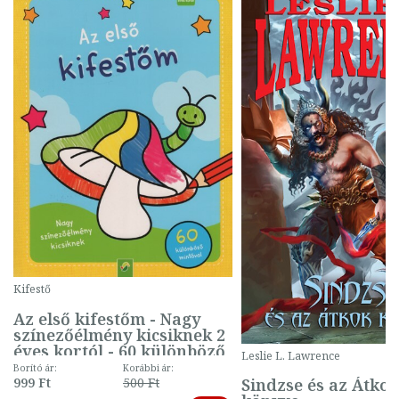
Kifestő
Az első kifestőm - Nagy
színezőélmény kicsiknek 2
éves kortól - 60 különböző
Leslie L. Lawrence
mintával (gombás)
Borító ár:
Korábbi ár:
Sindzse és az Átko
999 Ft
500 Ft