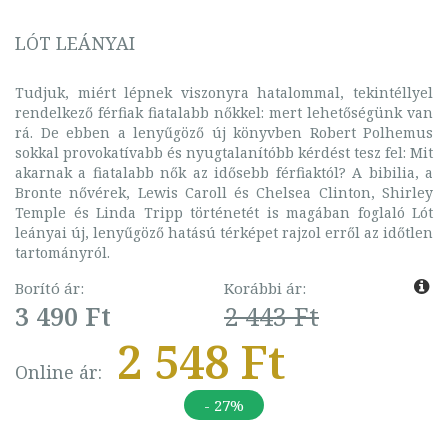
LÓT LEÁNYAI
Tudjuk, miért lépnek viszonyra hatalommal, tekintéllyel
rendelkező férfiak fiatalabb nőkkel: mert lehetőségünk van
rá. De ebben a lenyűgöző új könyvben Robert Polhemus
sokkal provokatívabb és nyugtalanítóbb kérdést tesz fel: Mit
akarnak a fiatalabb nők az idősebb férfiaktól? A bibilia, a
Bronte nővérek, Lewis Caroll és Chelsea Clinton, Shirley
Temple és Linda Tripp történetét is magában foglaló Lót
leányai új, lenyűgöző hatású térképet rajzol erről az időtlen
tartományról.
Borító ár:
Korábbi ár:
3 490 Ft
2 443 Ft
2 548 Ft
Online ár:
- 27%