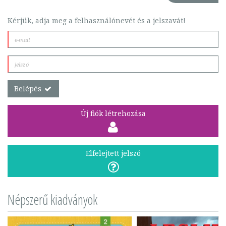
Kérjük, adja meg a felhasználónevét és a jelszavát!
Belépés
Új fiók létrehozása
Elfelejtett jelszó
Népszerű kiadványok