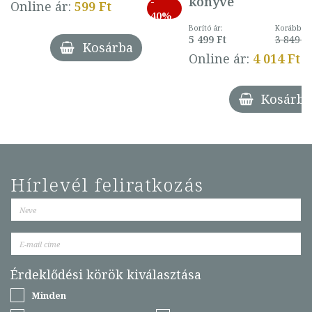
könyve
-
Online ár:
599 Ft
40%
Borító ár:
Korábbi ár
5 499 Ft
3 849 Ft
Kosárba
Online ár:
4 014 Ft
Kosárba
Hírlevél feliratkozás
Érdeklődési körök kiválasztása
Minden