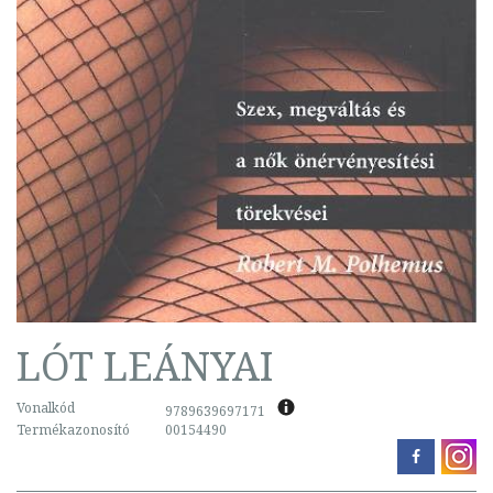
LÓT LEÁNYAI
Vonalkód
9789639697171
Termékazonosító
00154490