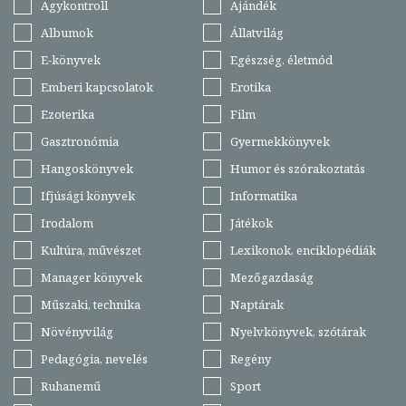
Agykontroll
Ajándék
Albumok
Állatvilág
E-könyvek
Egészség, életmód
Emberi kapcsolatok
Erotika
Ezoterika
Film
Gasztronómia
Gyermekkönyvek
Hangoskönyvek
Humor és szórakoztatás
Ifjúsági könyvek
Informatika
Irodalom
Játékok
Kultúra, művészet
Lexikonok, enciklopédiák
Manager könyvek
Mezőgazdaság
Műszaki, technika
Naptárak
Növényvilág
Nyelvkönyvek, szótárak
Pedagógia, nevelés
Regény
Ruhanemű
Sport