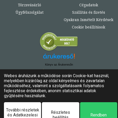
Törzsvásárló
Cégadatok
Ügyfélszolgálat
Szállítás és fizetés
Gyakran Ismételt Kérdések
Cookie beállítások
Könyv az Árukeresőn
© Copyright 2020. - 2024. Könyvtündér
Minden jog fenntartva!