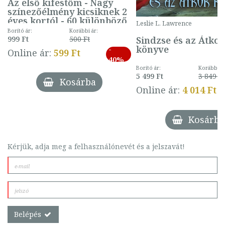
Az első kifestőm - Nagy
színezőélmény kicsiknek 2
éves kortól - 60 különböző
Leslie L. Lawrence
mintával (gombás)
Borító ár:
Korábbi ár:
Sindzse és az Átko
999 Ft
500 Ft
könyve
-
Online ár:
599 Ft
40%
Borító ár:
Korábbi ár
5 499 Ft
3 849 Ft
Kosárba
Online ár:
4 014 Ft
Kosárba
Kérjük, adja meg a felhasználónevét és a jelszavát!
Belépés