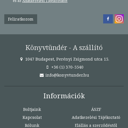
és az
Adatkezelési Tájékoztatót
Feliratkozom
Könyvtündér - A szállító
1047 Budapest, Perényi Zsigmond utca 15.
+36 (1) 370-5540
info@konyvtunder.hu
Információk
Boltjaink
ÁSZF
Kapcsolat
Adatkezelési Tájékoztató
Rólunk
Elállás a szerződéstől