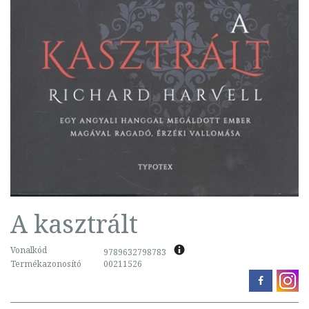
A kasztrált
Vonalkód
9789632798783
Termékazonosító
00211526