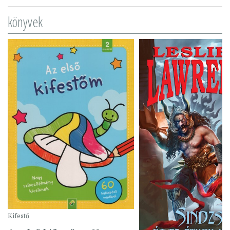
könyvek
Kifestő