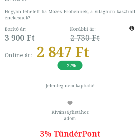
Hogyan lehetett fia Mózes Frobennek, a világhírű kasztrált
énekesnek?
Borító ár:
Korábbi ár:
3 900 Ft
2 730 Ft
2 847 Ft
Online ár:
- 27%
Jelenleg nem kapható!
Kívánságlistához
adom
3% TündérPont