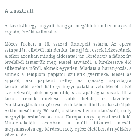
A kasztrált
A kasztrált egy angyali hanggal megáldott ember magával
ragadó, érzéki vallomása.
Mózes Froben a 18. század ünnepelt sztárja. Az opera
színpadán elbűvöl mindenkit, hangjáért ezrek lelkesednek.
A siker azonban mindig áldozattal jár. Történetét a fiához írt
leveléből ismerjük meg. Mesél anyjáról, a kirekesztve élő
süketnéma nőről, akinek egyetlen feladata a harangozás, s
akinek a templom papjától születik gyermeke. Mesél az
apjáról, aki papként retteg az igazság napvilágra
kerülésétől, ezért fiát egy hegyi patakba veti. Mesél a két
szerzetesről, akik megmentik, s az apátságba viszik. Itt a
kórus remek énekese válik belőle, és kivételes
énekhangjának megőrzése érdekében titokban kasztrálják.
Aztán mesél még Bécsről, a sikeres bemutatkozásról, mely
megnyitja számára az utat Európa nagy operaházai felé.
Mindenekelőtt azonban a múlt titkairól mesél,
megválaszolva egy kérdést, mely egész életében árnyékként
követte őt: