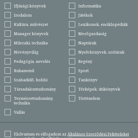
Ifjúsági könyvek
Informatika
Irodalom
Játékok
Kultúra, művészet
Lexikonok, enciklopédiák
Manager könyvek
Mezőgazdaság
Műszaki, technika
Naptárak
Növényvilág
Nyelvkönyvek, szótárak
Pedagógia, nevelés
Regény
Ruhanemű
Sport
Szabadidő, hobbi
Tankönyv
Társadalomtudomány
Térképek, útikönyvek
Természettudomány,
Történelem
technika
Vallás
Elolvastam és elfogadom az
Általános Szerződési Feltételeket