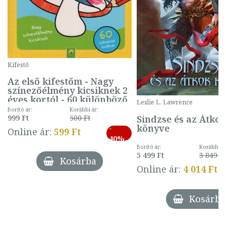
Kifestő
Az első kifestőm - Nagy
színezőélmény kicsiknek 2
éves kortól - 60 különböző
Leslie L. Lawrence
mintával (gombás)
Borító ár:
Korábbi ár:
Sindzse és az Átko
999 Ft
500 Ft
könyve
-
Online ár:
599 Ft
40%
Borító ár:
Korábbi ár
5 499 Ft
3 849 Ft
Kosárba
Online ár:
4 014 Ft
Kosárba