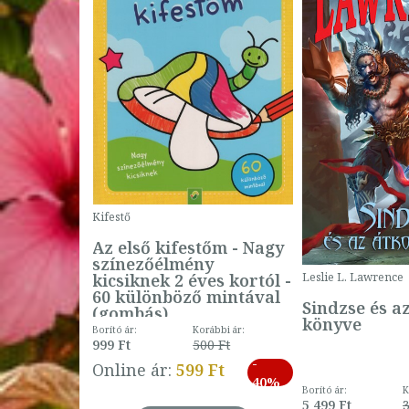
Kifestő
Az első kifestőm - Nagy
színezőélmény
 -
kicsiknek 2 éves kortól -
Leslie L. Lawrence
60 különböző mintával
Sindzse és a
(gombás)
könyve
Borító ár:
Korábbi ár:
999 Ft
500 Ft
ábbi ár:
-
793 Ft
Online ár:
599 Ft
-
40%
3 Ft
Borító ár:
K
27%
5 499 Ft
3