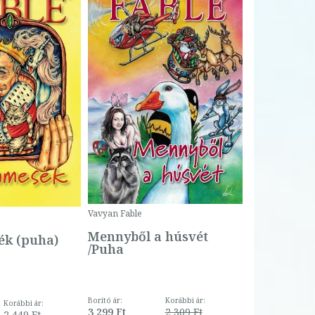
Bartos Erika
Bogyó és 
Csengetty
Borító ár:
Vavyan Fable
5 990 Ft
Online ár:
Mennyből a húsvét
k (puha)
/Puha
Borító ár:
Korábbi ár:
Korábbi ár:
3 299 Ft
2 309 Ft
2 449 Ft