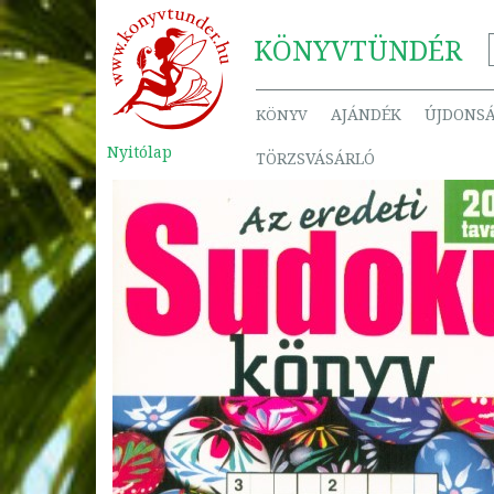
KÖNYV
TÜNDÉR
AJÁNDÉK
ÚJDONS
KÖNYV
Nyitólap
TÖRZSVÁSÁRLÓ