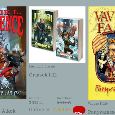
Lőrincz L. László
Óriások I-II.
Borító ár:
Korábbi ár:
3 899 Ft
2 846 Ft
Vavyan Fable
-
Online ár:
2 534 Ft
z Átkok
Ponyvamesé
35%