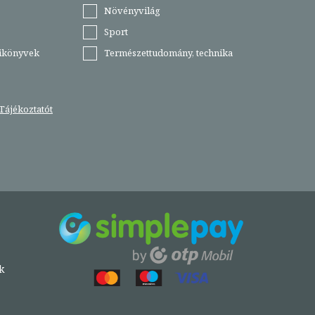
Növényvilág
Sport
tikönyvek
Természettudomány, technika
Tájékoztatót
k