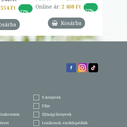
-
-
Online ár:
2 408 Ft
 554 Ft
27%
27%
Kosárba
osárba
E-könyvek
Film
órakoztatás
Ifjúsági könyvek
észet
Lexikonok, enciklopédiák