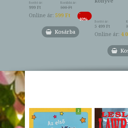
könyve
Borító ár:
Korábbi ár:
999 Ft
500 Ft
ábbi ár:
-
793 Ft
Online ár:
599 Ft
-
40%
3 Ft
Borító ár:
K
27%
5 499 Ft
3
Kosárba
Online ár:
4 
árba
Ko