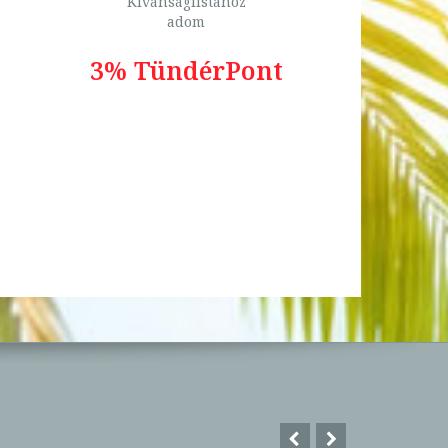
Kívánságlistához
adom
3% TündérPont