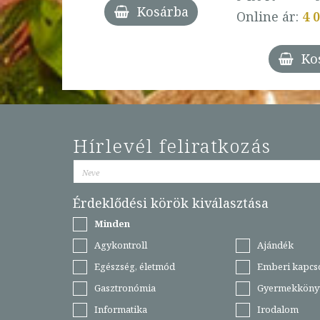
Kosárba
Online ár:
4 
árba
Ko
Hírlevél feliratkozás
Érdeklődési körök kiválasztása
Minden
Agykontroll
Ajándék
Egészség, életmód
Emberi kapcs
Gasztronómia
Gyermekköny
Informatika
Irodalom