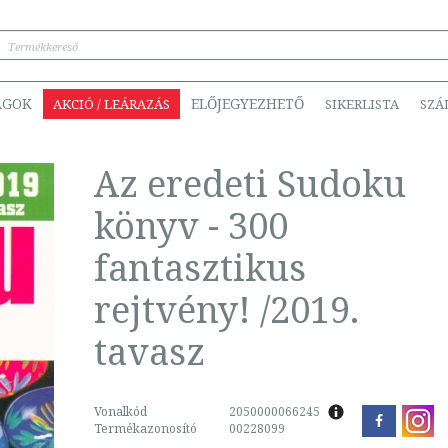
ÁGOK
ELŐJEGYEZHETŐ
AKCIÓ / LEÁRAZÁS
SIKERLISTA
SZÁ
Az eredeti Sudoku
könyv - 300
fantasztikus
rejtvény! /2019.
tavasz
Vonalkód
2050000066245
Termékazonosító
00228099