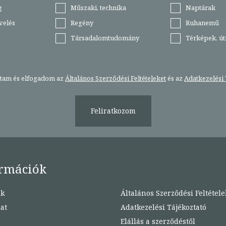
g
Műszaki, technika
Naptárak
velés
Regény
Ruhanemű
Társadalomtudomány
Térképek, ú
stam és elfogadom az
Általános Szerződési Feltételeket
és az
Adatkezelési 
Feliratkozom
rmációk
nk
Általános Szerződési Feltétele
at
Adatkezelési Tájékoztató
Elállás a szerződéstől