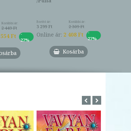
/Puha
Borító ár:
Korábbi ár:
Korábbi ár:
3 299 Ft
2 309 Ft
2 449 Ft
-
-
Online ár:
2 408 Ft
 554 Ft
27%
27%
Kosárba
osárba