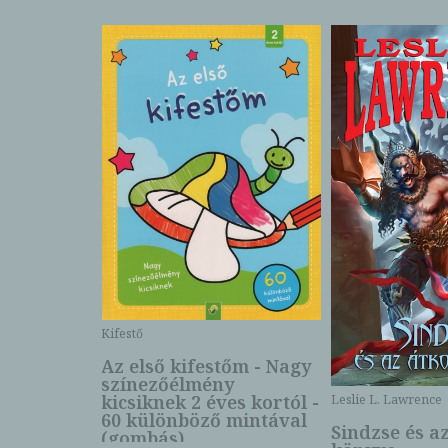
Kifestő
Az első kifestőm - Nagy
színezőélmény
 -
kicsiknek 2 éves kortól -
Leslie L. Lawrence
60 különböző mintával
Sindzse és a
(gombás)