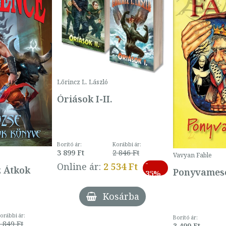
Lőrincz L. László
Óriások I-II.
Borító ár:
Korábbi ár:
3 899 Ft
2 846 Ft
Vavyan Fable
-
Online ár:
2 534 Ft
z Átkok
Ponyvamesé
35%
Kosárba
orábbi ár:
Borító ár:
 849 Ft
3 499 Ft