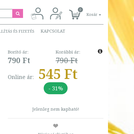
0
Kosár
KAPCSOLAT
LLÍTÁS ÉS FIZETÉS
Borító ár:
Korábbi ár:
790 Ft
790 Ft
545 Ft
Online ár:
- 31%
Jelenleg nem kapható!