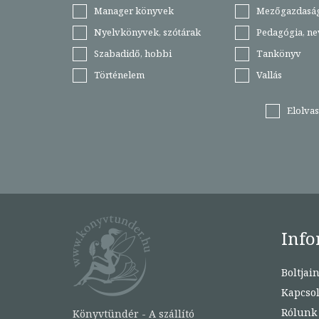
Manager könyvek
Mezőgazdasá
Nyelvkönyvek, szótárak
Pedagógia, ne
Szabadidő, hobbi
Tankönyv
Történelem
Vallás
Elolva
Info
Boltjai
Kapcsol
Rólunk
Könyvtündér - A szállító