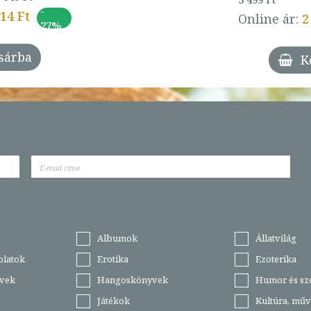
-
014 Ft
Online ár:
2
27%
sárba
K
Albumok
Állatvilág
olatok
Erotika
Ezoterika
vek
Hangoskönyvek
Humor és sz
Játékok
Kultúra, műv