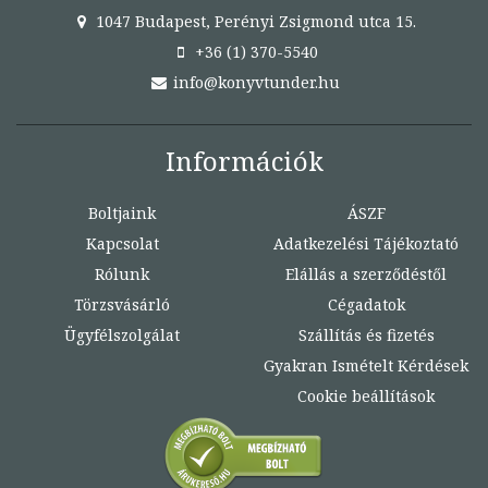
1047 Budapest, Perényi Zsigmond utca 15.
+36 (1) 370-5540
info@konyvtunder.hu
Információk
Boltjaink
ÁSZF
Kapcsolat
Adatkezelési Tájékoztató
Rólunk
Elállás a szerződéstől
Törzsvásárló
Cégadatok
Ügyfélszolgálat
Szállítás és fizetés
Gyakran Ismételt Kérdések
Cookie beállítások