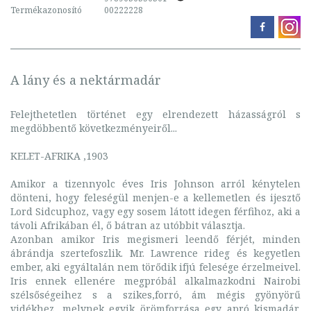
Termékazonosító
00222228
A lány és a nektármadár
Felejthetetlen történet egy elrendezett házasságról s
megdöbbentő következményeiről...
KELET-AFRIKA ,1903
Amikor a tizennyolc éves Iris Johnson arról kénytelen
dönteni, hogy feleségül menjen-e a kellemetlen és ijesztő
Lord Sidcuphoz, vagy egy sosem látott idegen férfihoz, aki a
távoli Afrikában él, ő bátran az utóbbit választja.
Azonban amikor Iris megismeri leendő férjét, minden
ábrándja szertefoszlik. Mr. Lawrence rideg és kegyetlen
ember, aki egyáltalán nem törődik ifjú felesége érzelmeivel.
Iris ennek ellenére megpróbál alkalmazkodni Nairobi
szélsőségeihez s a szikes,forró, ám mégis gyönyörű
vidékhez, melynek egyik örömforrása egy apró kismadár,