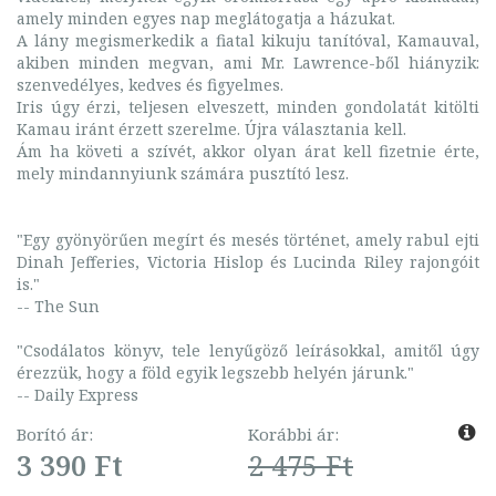
amely minden egyes nap meglátogatja a házukat.
A lány megismerkedik a fiatal kikuju tanítóval, Kamauval,
akiben minden megvan, ami Mr. Lawrence-ből hiányzik:
szenvedélyes, kedves és figyelmes.
Iris úgy érzi, teljesen elveszett, minden gondolatát kitölti
Kamau iránt érzett szerelme. Újra választania kell.
Ám ha követi a szívét, akkor olyan árat kell fizetnie érte,
mely mindannyiunk számára pusztító lesz.
"Egy gyönyörűen megírt és mesés történet, amely rabul ejti
Dinah Jefferies, Victoria Hislop és Lucinda Riley rajongóit
is."
-- The Sun
"Csodálatos könyv, tele lenyűgöző leírásokkal, amitől úgy
érezzük, hogy a föld egyik legszebb helyén járunk."
-- Daily Express
Borító ár:
Korábbi ár:
3 390 Ft
2 475 Ft