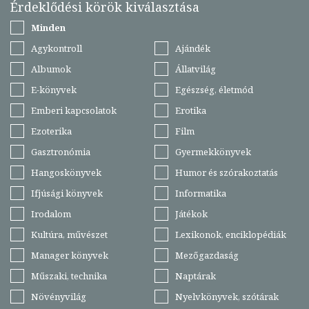
Érdeklődési körök kiválasztása
Minden
Agykontroll
Ajándék
Albumok
Állatvilág
E-könyvek
Egészség, életmód
Emberi kapcsolatok
Erotika
Ezoterika
Film
Gasztronómia
Gyermekkönyvek
Hangoskönyvek
Humor és szórakoztatás
Ifjúsági könyvek
Informatika
Irodalom
Játékok
Kultúra, művészet
Lexikonok, enciklopédiák
Manager könyvek
Mezőgazdaság
Műszaki, technika
Naptárak
Növényvilág
Nyelvkönyvek, szótárak