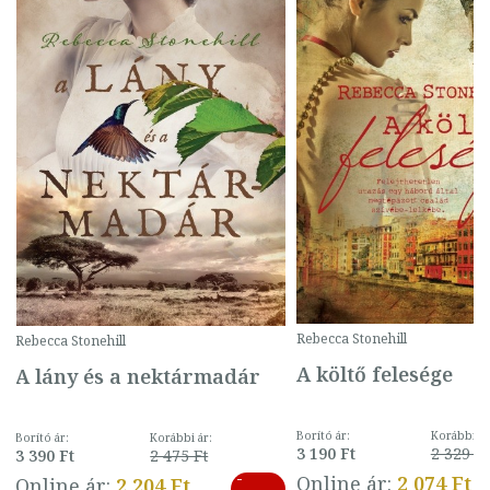
Rebecca Stonehill
Rebecca Stonehill
A költő felesége
A lány és a nektármadár
Borító ár:
Korábbi ár
Borító ár:
Korábbi ár:
3 190 Ft
2 329 Ft
3 390 Ft
2 475 Ft
-
Online ár:
2 074 Ft
Online ár:
2 204 Ft