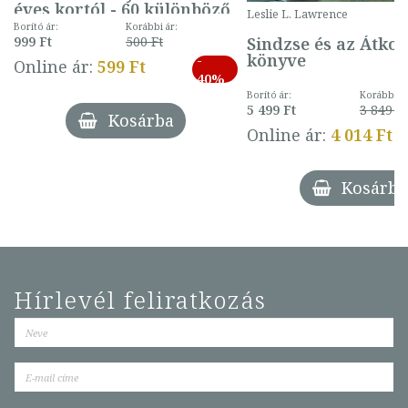
éves kortól - 60 különböző
Leslie L. Lawrence
mintával (gombás)
Borító ár:
Korábbi ár:
Sindzse és az Átko
999 Ft
500 Ft
könyve
-
Online ár:
599 Ft
40%
Borító ár:
Korábbi ár
5 499 Ft
3 849 Ft
Kosárba
Online ár:
4 014 Ft
Kosárba
Hírlevél feliratkozás