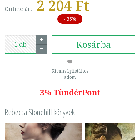
2 204 Ft
Online ár:
- 35%
Kosárba
Kívánságlistához
adom
3% TündérPont
Rebecca Stonehill könyvek