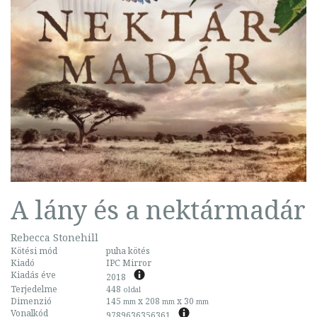
A lány és a nektármadár
Rebecca Stonehill
Kötési mód
puha kötés
Kiadó
IPC Mirror
Kiadás éve
2018
Terjedelme
448
oldal
Dimenzió
145
x 208
x 30
mm
mm
mm
Vonalkód
9789636356361