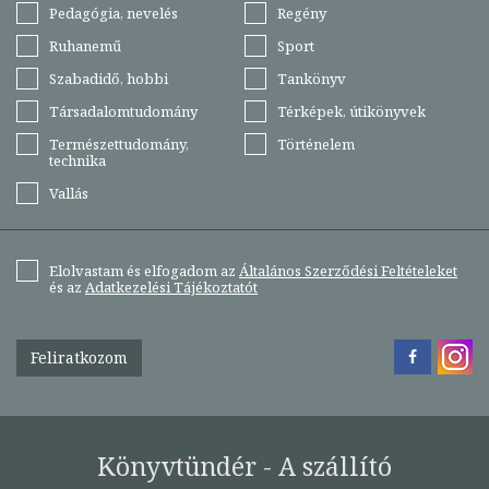
Pedagógia, nevelés
Regény
Ruhanemű
Sport
Szabadidő, hobbi
Tankönyv
Társadalomtudomány
Térképek, útikönyvek
Természettudomány,
Történelem
technika
Vallás
Elolvastam és elfogadom az
Általános Szerződési Feltételeket
és az
Adatkezelési Tájékoztatót
Feliratkozom
Könyvtündér - A szállító