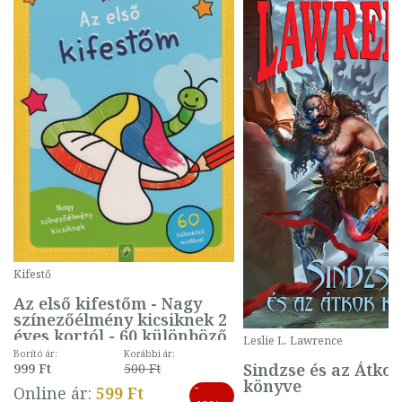
Kifestő
Az első kifestőm - Nagy
színezőélmény kicsiknek 2
éves kortól - 60 különböző
Leslie L. Lawrence
mintával (gombás)
Borító ár:
Korábbi ár:
Sindzse és az Átko
999 Ft
500 Ft
könyve
-
Online ár:
599 Ft