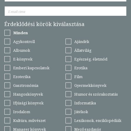
Érdeklődési körök kiválasztása
Minden
Agykontroll
Ajándék
Albumok
Állatvilág
E-könyvek
Egészség, életmód
Emberi kapcsolatok
Erotika
Ezoterika
Film
Gasztronómia
Gyermekkönyvek
Hangoskönyvek
Humor és szórakoztatás
Ifjúsági könyvek
Informatika
Irodalom
Játékok
Kultúra, művészet
Lexikonok, enciklopédiák
Manager könyvek
Mezőgazdaság