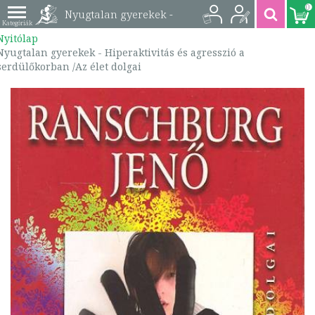
0
Nyugtalan gyerekek -
Nyitólap
Hiperaktivitás és
Nyugtalan gyerekek - Hiperaktivitás és agresszió a
serdülőkorban /Az élet dolgai
agresszió a
serdülőkorban /Az élet
dolgai |
9789632480855