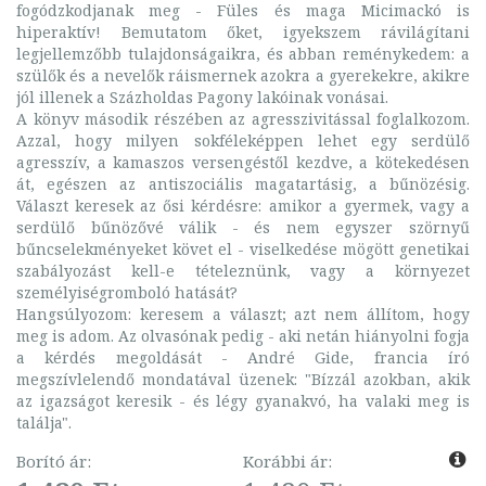
fogódzkodjanak meg - Füles és maga Micimackó is
hiperaktív! Bemutatom őket, igyekszem rávilágítani
legjellemzőbb tulajdonságaikra, és abban reménykedem: a
szülők és a nevelők ráismernek azokra a gyerekekre, akikre
jól illenek a Százholdas Pagony lakóinak vonásai.
A könyv második részében az agresszivitással foglalkozom.
Azzal, hogy milyen sokféleképpen lehet egy serdülő
agresszív, a kamaszos versengéstől kezdve, a kötekedésen
át, egészen az antiszociális magatartásig, a bűnözésig.
Választ keresek az ősi kérdésre: amikor a gyermek, vagy a
serdülő bűnözővé válik - és nem egyszer szörnyű
bűncselekményeket követ el - viselkedése mögött genetikai
szabályozást kell-e tételeznünk, vagy a környezet
személyiségromboló hatását?
Hangsúlyozom: keresem a választ; azt nem állítom, hogy
meg is adom. Az olvasónak pedig - aki netán hiányolni fogja
a kérdés megoldását - André Gide, francia író
megszívlelendő mondatával üzenek: "Bízzál azokban, akik
az igazságot keresik - és légy gyanakvó, ha valaki meg is
találja".
Borító ár:
Korábbi ár: