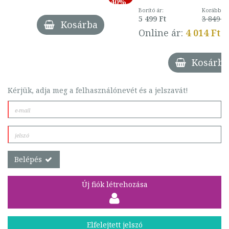
40%
Borító ár:
Korábbi ár
5 499 Ft
3 849 Ft
Kosárba
Online ár:
4 014 Ft
Kosárba
Kérjük, adja meg a felhasználónevét és a jelszavát!
Belépés
Új fiók létrehozása
Elfelejtett jelszó