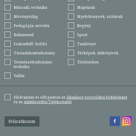
Műszaki, technika
Naptárak
Növényvilág
Nyelvkönyvek, szótárak
Pedagógia, nevelés
Regény
Ruhanemű
Sport
Szabadidő, hobbi
Tankönyv
Társadalomtudomány
Térképek, útikönyvek
Természettudomány,
Történelem
technika
Vallás
Elolvastam és elfogadom az
Általános Szerződési Feltételeket
és az
Adatkezelési Tájékoztatót
Feliratkozom