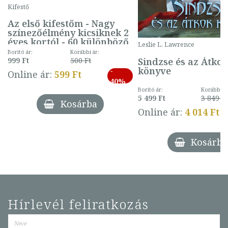
Kifestő
Az első kifestőm - Nagy
színezőélmény kicsiknek 2
éves kortól - 60 különböző
Leslie L. Lawrence
mintával (gombás)
Borító ár:
Korábbi ár:
Sindzse és az Átko
999 Ft
500 Ft
könyve
-
Online ár:
599 Ft
40%
Borító ár:
Korábbi ár
5 499 Ft
3 849 Ft
Kosárba
Online ár:
4 014 Ft
Kosárba
Hírlevél feliratkozás