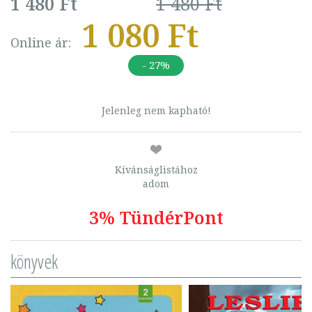
1 480 Ft
1 480 Ft
1 080 Ft
Online ár:
- 27%
Jelenleg nem kapható!
Kívánságlistához
adom
3% TündérPont
könyvek