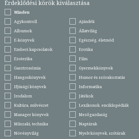
Érdeklődési körök kiválasztása
Minden
Agykontroll
Ajándék
Albumok
Állatvilág
E-könyvek
Egészség, életmód
Emberi kapcsolatok
Erotika
Ezoterika
Film
Gasztronómia
Gyermekkönyvek
Hangoskönyvek
Humor és szórakoztatás
Ifjúsági könyvek
Informatika
Irodalom
Játékok
Kultúra, művészet
Lexikonok, enciklopédiák
Manager könyvek
Mezőgazdaság
Műszaki, technika
Naptárak
Növényvilág
Nyelvkönyvek, szótárak