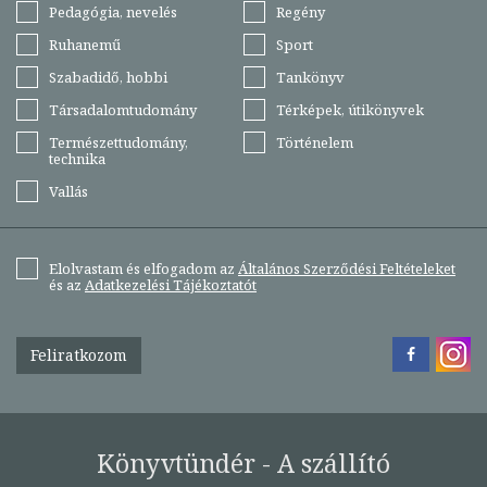
Pedagógia, nevelés
Regény
Ruhanemű
Sport
Szabadidő, hobbi
Tankönyv
Társadalomtudomány
Térképek, útikönyvek
Természettudomány,
Történelem
technika
Vallás
Elolvastam és elfogadom az
Általános Szerződési Feltételeket
és az
Adatkezelési Tájékoztatót
Feliratkozom
Könyvtündér - A szállító