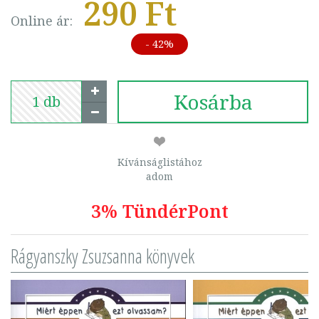
290 Ft
Online ár:
- 42%
Kosárba
Kívánságlistához
adom
3% TündérPont
Rágyanszky Zsuzsanna könyvek