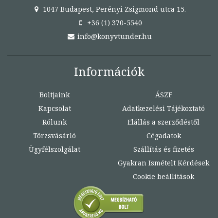
1047 Budapest, Perényi Zsigmond utca 15.
+36 (1) 370-5540
info@konyvtunder.hu
Információk
Boltjaink
ÁSZF
Kapcsolat
Adatkezelési Tájékoztató
Rólunk
Elállás a szerződéstől
Törzsvásárló
Cégadatok
Ügyfélszolgálat
Szállítás és fizetés
Gyakran Ismételt Kérdések
Cookie beállítások