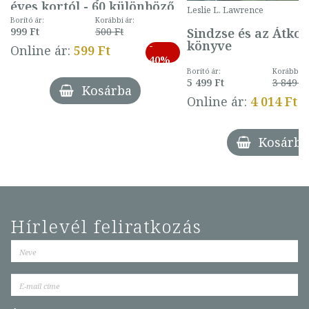
éves kortól - 60 különböző
Leslie L. Lawrence
mintával (gombás)
Borító ár:
Korábbi ár:
Sindzse és az Átko
999 Ft
500 Ft
könyve
-
Online ár:
599 Ft
40%
Borító ár:
Korábbi ár
5 499 Ft
3 849 Ft
Kosárba
Online ár:
4 014 Ft
Kosárba
Hírlevél feliratkozás