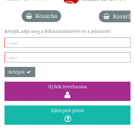
42%
Kosárba
Kosárba
Kérjük, adja meg a felhasználónevét és a jelszavát!
Belépés
Új fiók létrehozása
Elfelejtett jelszó