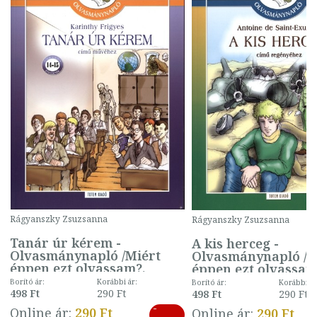
Rágyanszky Zsuzsanna
Rágyanszky Zsuzsanna
Tanár úr kérem -
A kis herceg -
Olvasmánynapló /Miért
Olvasmánynapló /M
éppen ezt olvassam?.
éppen ezt olvassam
Borító ár:
Korábbi ár:
Borító ár:
Korábbi ár
498 Ft
290 Ft
498 Ft
290 Ft
-
Online ár:
290 Ft
Online ár:
290 Ft