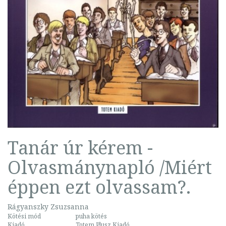
Tanár úr kérem -
Olvasmánynapló /Miért
éppen ezt olvassam?.
Rágyanszky Zsuzsanna
Kötési mód
puha kötés
Kiadó
Totem Plusz Kiadó