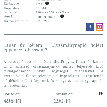
Kiadás éve
2011
Terjedelme
46
oldal
Dimenzió
170
x 240
x 3
mm
mm
mm
Vonalkód
9789635904617
Termékazonosító
00185223
Tanár úr kérem - Olvasmánynapló /Miért
éppen ezt olvassam?.
A sorozat újabb kötete Karinthy Frigyes: Tanár úr kérem
című kötelező olvasmányának minél teljesebb körű
feldolgozásához nyújt segítséget feladataival. A
szereplőkkel illetve jelenetekkel kapcsolatos kiegészítendő
kérdések mellett fogalmak és magyarázatok is gyarapítják
ismereteinket.
Borító ár:
Korábbi ár:
498 Ft
290 Ft