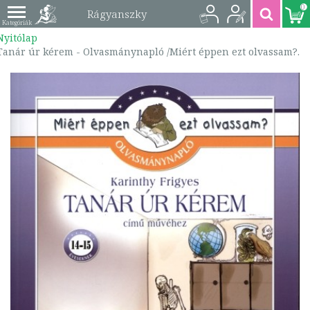
0
Rágyanszky
Nyitólap
Zsuzsanna - Tanár úr
Tanár úr kérem - Olvasmánynapló /Miért éppen ezt olvassam?.
kérem -
Olvasmánynapló
/Miért éppen ezt
olvassam?. |
9789635904617