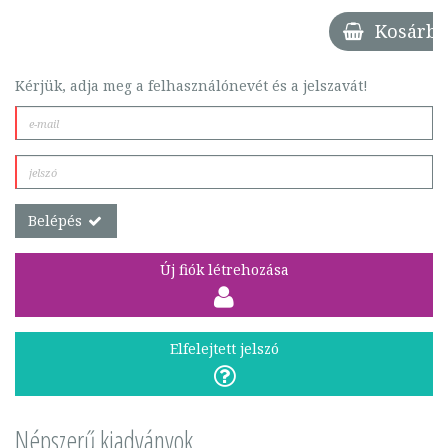
Kosárba
Kérjük, adja meg a felhasználónevét és a jelszavát!
Belépés
Új fiók létrehozása
Elfelejtett jelszó
Népszerű kiadványok