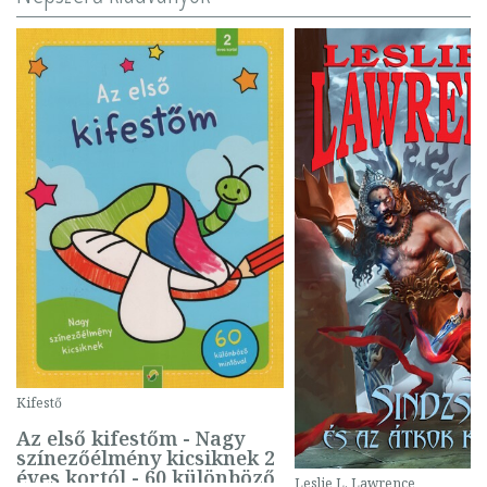
Kifestő
Az első kifestőm - Nagy
színezőélmény kicsiknek 2
éves kortól - 60 különböző
Leslie L. Lawrence