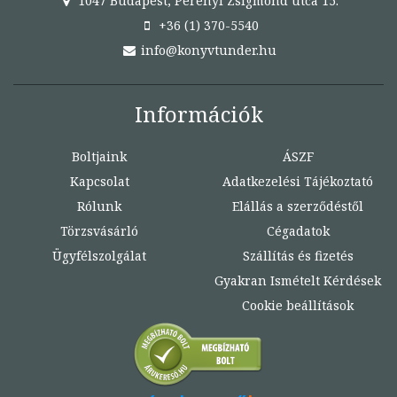
1047 Budapest, Perényi Zsigmond utca 15.
+36 (1) 370-5540
info@konyvtunder.hu
Információk
Boltjaink
ÁSZF
Kapcsolat
Adatkezelési Tájékoztató
Rólunk
Elállás a szerződéstől
Törzsvásárló
Cégadatok
Ügyfélszolgálat
Szállítás és fizetés
Gyakran Ismételt Kérdések
Cookie beállítások