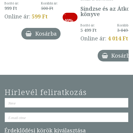
mintával (gombás)
Borító ár:
Korábbi ár:
Sindzse és az Átko
999 Ft
500 Ft
könyve
-
Online ár:
599 Ft
40%
Borító ár:
Korábbi ár
5 499 Ft
3 849 Ft
Kosárba
Online ár:
4 014 Ft
Kosárba
Hírlevél feliratkozás
Érdeklődési körök kiválasztása