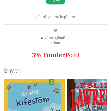
- 27%
Jelenleg nem kapható!
Kívánságlistához
adom
3% TündérPont
könyvek