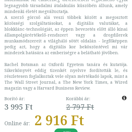
legnagyobb társadalmi átalakulás küszöbén állunk, amely
mindenki életét megváltoztatja.
A szerző górcső alá veszi többek között a megosztott
közösségi szolgáltatásokat, a digitális valutákat, a
blokklánc-technológiát, az éppen bevezetés előtt álló kínai
állampolgárértékelő-rendszert vagy a drogdílerek
munkamódszereit a világháló sötét oldalán - legfőképpen
pedig azt, hogy a digitális kor beköszöntével mi vár
mindezek hatására az emberiségre a belátható jövőben.
Rachel Botsman az Oxfordi Egyetem tanára és kutatója.
Sikerkönyvét eddig tizenkét nyelvre fordították le, és
részletesen foglalkoztak vele olyan mértékadó lapok, mint a
The Wall Street Journal, a The New York Times, a Wired
magazin vagy a Harvard Business Review.
Borító ár:
Korábbi ár:
3 995 Ft
2 797 Ft
2 916 Ft
Online ár: