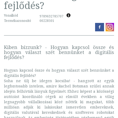
fejlődés?
Vonalkód
9789632785707
Termékazonosító
00228501
Kiben bízzunk? - Hogyan kapcsol össze és
hogyan választ szét bennünket a digitális
fejlődés?
Hogyan kapcsol össze és hogyan választ szét bennünket a
digitális fejlődés?
Soha ne ülj be idegen kocsiba! - hangzott az egyik
legfontosabb intelem, amire Rachel Botsman szülei annak
idején felhívták lányuk figyelmét. Ehhez képest a közösségi
autózást koordináló cégek az elmúlt években a világ
legnagyobb vállalkozásai közé nőtték ki magukat, több
millióan adják ki lakásukat ismeretlen embereknek,
digitális valutával kereskednek és szoftveres robotokat
használnak. Az emberiség történetében végbemenő egyik