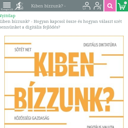
0
Kiben bízzunk? -
Nyitólap
Hogyan kapcsol össze
Kiben bízzunk? - Hogyan kapcsol össze és hogyan választ szét
bennünket a digitális fejlődés?
és hogyan választ szét
bennünket a digitális
fejlődés? |
9789632785707