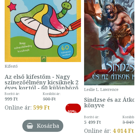
Kifestő
Az első kifestőm - Nagy
színezőélmény kicsiknek 2
éves kortól - 60 különböző
Leslie L. Lawrence
mintával (gombás)
Borító ár:
Korábbi ár:
Sindzse és az Átko
999 Ft
500 Ft
könyve
-
Online ár:
599 Ft
40%
Borító ár:
Korábbi ár
5 499 Ft
3 849 Ft
Kosárba
Online ár:
4 014 Ft