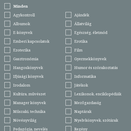
Minden
Agykontroll
Ajándék
Albumok
Állatvilág
E-könyvek
Egészség, életmód
Emberi kapcsolatok
Erotika
Ezoterika
Film
Gasztronómia
Gyermekkönyvek
Hangoskönyvek
Humor és szórakoztatás
Ifjúsági könyvek
Informatika
Irodalom
Játékok
Kultúra, művészet
Lexikonok, enciklopédiák
Manager könyvek
Mezőgazdaság
Műszaki, technika
Naptárak
Növényvilág
Nyelvkönyvek, szótárak
Pedagógia, nevelés
Regény