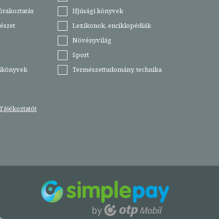
órakoztatás
Ifjúsági könyvek
észet
Lexikonok, enciklopédiák
Növényvilág
Sport
tikönyvek
Természettudomány, technika
Tájékoztatót