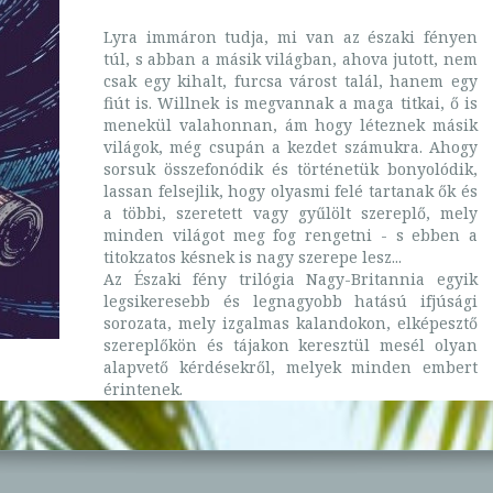
Lyra immáron tudja, mi van az északi fényen
túl, s abban a másik világban, ahova jutott, nem
csak egy kihalt, furcsa várost talál, hanem egy
fiút is. Willnek is megvannak a maga titkai, ő is
menekül valahonnan, ám hogy léteznek másik
világok, még csupán a kezdet számukra. Ahogy
sorsuk összefonódik és történetük bonyolódik,
lassan felsejlik, hogy olyasmi felé tartanak ők és
a többi, szeretett vagy gyűlölt szereplő, mely
minden világot meg fog rengetni - s ebben a
titokzatos késnek is nagy szerepe lesz...
Az Északi fény trilógia Nagy-Britannia egyik
legsikeresebb és legnagyobb hatású ifjúsági
sorozata, mely izgalmas kalandokon, elképesztő
szereplőkön és tájakon keresztül mesél olyan
alapvető kérdésekről, melyek minden embert
érintenek.