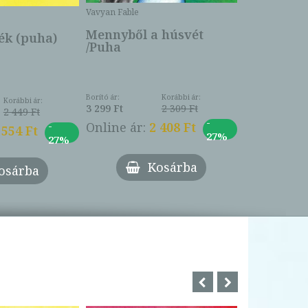
Borító ár:
Vavyan Fable
5 990 Ft
Online ár:
Mennyből a húsvét
k (puha)
/Puha
Borító ár:
Korábbi ár:
Korábbi ár:
3 299 Ft
2 309 Ft
2 449 Ft
-
-
Online ár:
2 408 Ft
 554 Ft
27%
27%
Kosárba
osárba