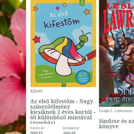
Kifestő
Az első kifestőm - Nagy
színezőélmény
 -
kicsiknek 2 éves kortól -
Leslie L. Lawrence
60 különböző mintával
Sindzse és a
(gombás)
könyve
Borító ár:
Korábbi ár:
999 Ft
500 Ft