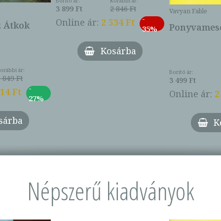
Borító ár:
Korábbi ár:
3 899 Ft
2 846 Ft
Vavyan Fable
-
Online ár:
2 534 Ft
z Átkok
Ponyvamesé
35%
Kosárba
orábbi ár:
Borító ár:
 849 Ft
3 499 Ft
-
014 Ft
Online ár:
2
27%
sárba
K
Népszerű kiadványok