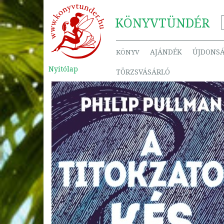
KÖNYV
TÜNDÉR
AJÁNDÉK
ÚJDONS
KÖNYV
Nyitólap
TÖRZSVÁSÁRLÓ