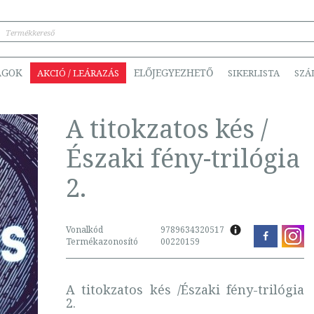
ÁGOK
ELŐJEGYEZHETŐ
AKCIÓ / LEÁRAZÁS
SIKERLISTA
SZÁ
A titokzatos kés /
Északi fény-trilógia
2.
Vonalkód
9789634320517
Termékazonosító
00220159
A titokzatos kés /Északi fény-trilógia
2.