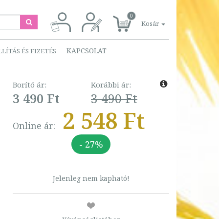
0
Kosár
KAPCSOLAT
LLÍTÁS ÉS FIZETÉS
Borító ár:
Korábbi ár:
3 490 Ft
3 490 Ft
2 548 Ft
Online ár:
- 27%
Jelenleg nem kapható!