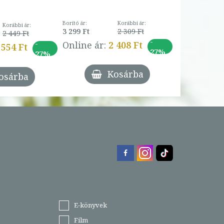
Borító ár:
Korábbi ár:
Korábbi ár:
3 299 Ft
2 309 Ft
2 449 Ft
-
-
Online ár:
2 408 Ft
 554 Ft
27%
27%
Kosárba
osárba
E-könyvek
Film