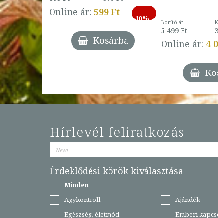
ábbi ár:
-
793 Ft
Online ár:
599 Ft
-
40%
3 Ft
Borító ár:
K
27%
5 499 Ft
3
Kosárba
Online ár:
4 
árba
Ko
Hírlevél feliratkozás
Érdeklődési körök kiválasztása
Minden
Agykontroll
Ajándék
Egészség, életmód
Emberi kapcs