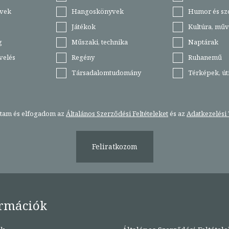
vek
Hangoskönyvek
Humor és sz
Játékok
Kultúra, műv
g
Műszaki, technika
Naptárak
velés
Regény
Ruhanemű
Társadalomtudomány
Térképek, ú
stam és elfogadom az
Általános Szerződési Feltételeket
és az
Adatkezelési 
Feliratkozom
rmációk