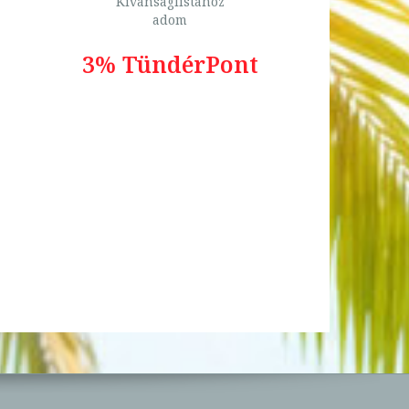
Kívánságlistához
adom
3% TündérPont