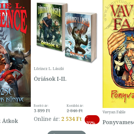
Lőrincz L. László
Óriások I-II.
Borító ár:
Korábbi ár:
3 899 Ft
2 846 Ft
Vavyan Fable
-
Online ár:
2 534 Ft
z Átkok
Ponyvamesé
35%