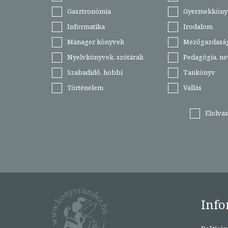
Gasztronómia
Gyermekköny
Informatika
Irodalom
Manager könyvek
Mezőgazdasá
Nyelvkönyvek, szótárak
Pedagógia, ne
Szabadidő, hobbi
Tankönyv
Történelem
Vallás
Elolva
Info