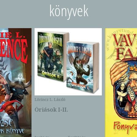
könyvek
Lőrincz L. László
Óriások I-II.