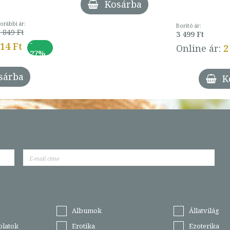
Kosárba
orábbi ár:
Borító ár:
 849 Ft
3 499 Ft
-
014 Ft
Online ár:
2
27%
sárba
K
Albumok
Állatvilág
olatok
Erotika
Ezoterika