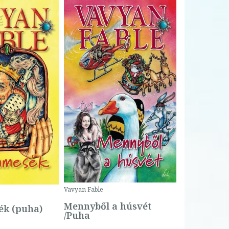
Bartos Erika
Bogyó és 
Csengetty
Borító ár:
Vavyan Fable
5 990 Ft
Online ár:
Mennyből a húsvét
k (puha)
/Puha