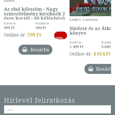
Kifestő
Az első kifestőm - Nagy
színezőélmény kicsiknek 2
éves kortól - 60 különböző
Leslie L. Lawrence
mintával (gombás)
Borító ár:
Korábbi ár:
Sindzse és az Átko
999 Ft
500 Ft
könyve
-
Online ár:
599 Ft
40%
Borító ár:
Korábbi ár
5 499 Ft
3 849 Ft
Kosárba
Online ár:
4 014 Ft
Kosárba
Hírlevél feliratkozás