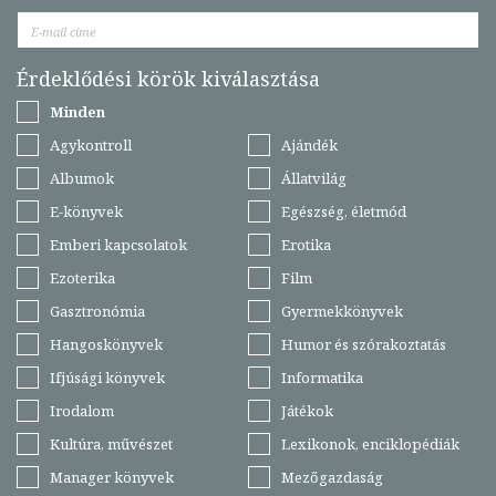
Érdeklődési körök kiválasztása
Minden
Agykontroll
Ajándék
Albumok
Állatvilág
E-könyvek
Egészség, életmód
Emberi kapcsolatok
Erotika
Ezoterika
Film
Gasztronómia
Gyermekkönyvek
Hangoskönyvek
Humor és szórakoztatás
Ifjúsági könyvek
Informatika
Irodalom
Játékok
Kultúra, művészet
Lexikonok, enciklopédiák
Manager könyvek
Mezőgazdaság