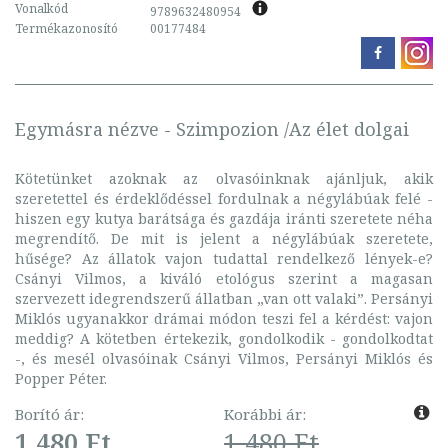
Vonalkód
9789632480954
Termékazonosító
00177484
Egymásra nézve - Szimpozion /Az élet dolgai
Kötetünket azoknak az olvasóinknak ajánljuk, akik
szeretettel és érdeklődéssel fordulnak a négylábúak felé -
hiszen egy kutya barátsága és gazdája iránti szeretete néha
megrendítő. De mit is jelent a négylábúak szeretete,
hűsége? Az állatok vajon tudattal rendelkező lények-e?
Csányi Vilmos, a kiváló etológus szerint a magasan
szervezett idegrendszerű állatban „van ott valaki”. Persányi
Miklós ugyanakkor drámai módon teszi fel a kérdést: vajon
meddig? A kötetben értekezik, gondolkodik - gondolkodtat
-, és mesél olvasóinak Csányi Vilmos, Persányi Miklós és
Popper Péter.
Borító ár:
Korábbi ár:
1 480 Ft
1 480 Ft