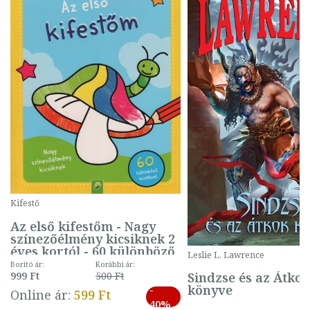
Kifestő
Az első kifestőm - Nagy
színezőélmény kicsiknek 2
éves kortól - 60 különböző
Leslie L. Lawrence
mintával (gombás)
Borító ár:
Korábbi ár:
Sindzse és az Átko
999 Ft
500 Ft
könyve
-
Online ár:
599 Ft
40%