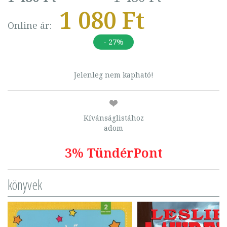
1 080 Ft
Online ár:
- 27%
Jelenleg nem kapható!
Kívánságlistához
adom
3% TündérPont
könyvek