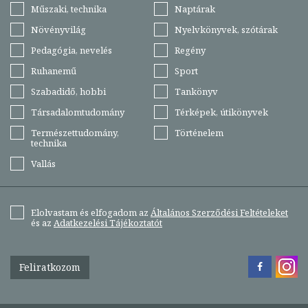
Műszaki, technika
Naptárak
Növényvilág
Nyelvkönyvek, szótárak
Pedagógia, nevelés
Regény
Ruhanemű
Sport
Szabadidő, hobbi
Tankönyv
Társadalomtudomány
Térképek, útikönyvek
Természettudomány,
Történelem
technika
Vallás
Elolvastam és elfogadom az
Általános Szerződési Feltételeket
és az
Adatkezelési Tájékoztatót
Feliratkozom