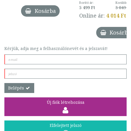
Borító ár:
Korábbi ár
5 499 Ft
3 849 Ft
Kosárba
Online ár:
4 014 Ft
Kosárba
Kérjük, adja meg a felhasználónevét és a jelszavát!
Belépés
Új fiók létrehozása
Elfelejtett jelszó