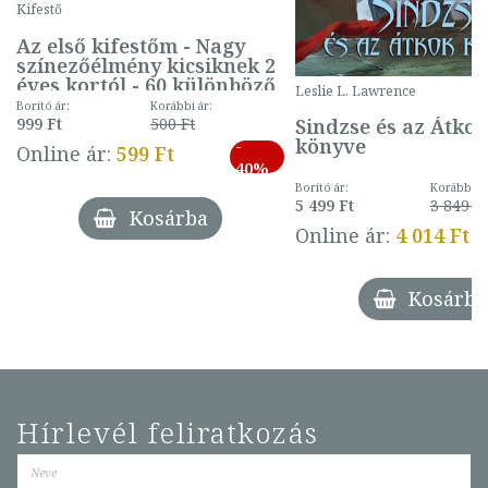
Kifestő
Az első kifestőm - Nagy
színezőélmény kicsiknek 2
éves kortól - 60 különböző
Leslie L. Lawrence
mintával (gombás)
Borító ár:
Korábbi ár:
Sindzse és az Átko
999 Ft
500 Ft
könyve
-
Online ár:
599 Ft
40%
Borító ár:
Korábbi ár
5 499 Ft
3 849 Ft
Kosárba
Online ár:
4 014 Ft
Kosárba
Hírlevél feliratkozás