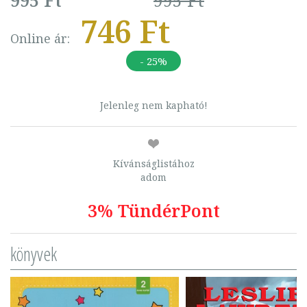
995 Ft
995 Ft
746 Ft
Online ár:
- 25%
Jelenleg nem kapható!
Kívánságlistához
adom
3% TündérPont
könyvek