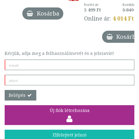
Borító ár:
Korábbi ár
5 499 Ft
3 849 Ft
Kosárba
Online ár:
4 014 Ft
Kosárba
Kérjük, adja meg a felhasználónevét és a jelszavát!
Belépés
Új fiók létrehozása
Elfelejtett jelszó