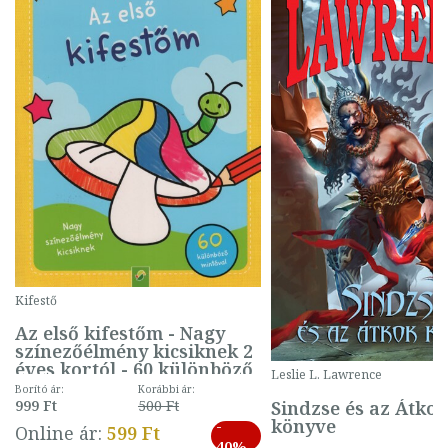
Kifestő
Az első kifestőm - Nagy
színezőélmény kicsiknek 2
éves kortól - 60 különböző
Leslie L. Lawrence
mintával (gombás)
Borító ár:
Korábbi ár:
Sindzse és az Átko
999 Ft
500 Ft
könyve
-
Online ár:
599 Ft
40%