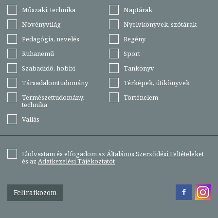
Műszaki, technika
Naptárak
Növényvilág
Nyelvkönyvek, szótárak
Pedagógia, nevelés
Regény
Ruhanemű
Sport
Szabadidő, hobbi
Tankönyv
Társadalomtudomány
Térképek, útikönyvek
Természettudomány,
Történelem
technika
Vallás
Elolvastam és elfogadom az
Általános Szerződési Feltételeket
és az
Adatkezelési Tájékoztatót
Feliratkozom