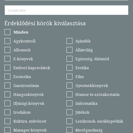
Érdeklődési körök kiválasztása
Minden
Agykontroll
Ajándék
Albumok
Állatvilág
E-könyvek
Egészség, életmód
Emberi kapcsolatok
Erotika
Ezoterika
Film
Gasztronómia
Gyermekkönyvek
Hangoskönyvek
Humor és szórakoztatás
Ifjúsági könyvek
Informatika
Irodalom
Játékok
Kultúra, művészet
Lexikonok, enciklopédiák
Manager könyvek
Mezőgazdaság