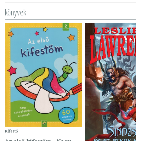
könyvek
Kifestő