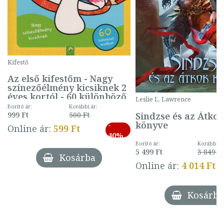
Kifestő
Az első kifestőm - Nagy
színezőélmény kicsiknek 2
éves kortól - 60 különböző
Leslie L. Lawrence
mintával (gombás)
Borító ár:
Korábbi ár:
Sindzse és az Átko
999 Ft
500 Ft
könyve
-
Online ár:
599 Ft
40%
Borító ár:
Korábbi ár
5 499 Ft
3 849 Ft
Kosárba
Online ár:
4 014 Ft
Kosárba