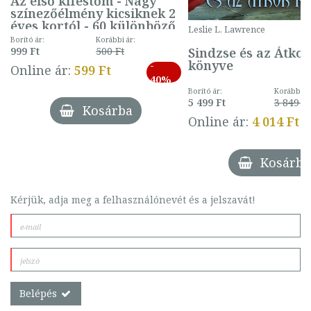
Az első kifestőm - Nagy
színezőélmény kicsiknek 2
éves kortól - 60 különböző
Leslie L. Lawrence
mintával (gombás)
Borító ár:
Korábbi ár:
Sindzse és az Átko
999 Ft
500 Ft
könyve
-
Online ár:
599 Ft
40%
Borító ár:
Korábbi ár
5 499 Ft
3 849 Ft
Kosárba
Online ár:
4 014 Ft
Kosárba
Kérjük, adja meg a felhasználónevét és a jelszavát!
Belépés