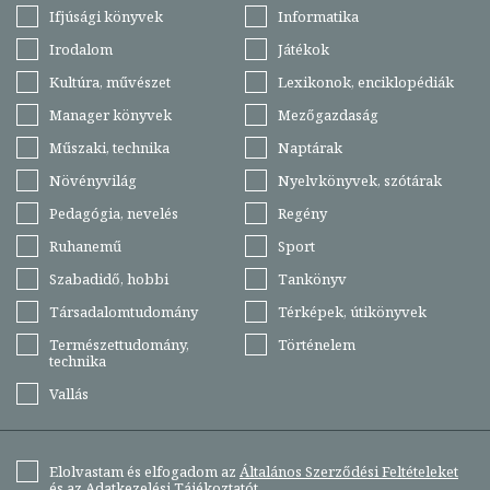
Ifjúsági könyvek
Informatika
Irodalom
Játékok
Kultúra, művészet
Lexikonok, enciklopédiák
Manager könyvek
Mezőgazdaság
Műszaki, technika
Naptárak
Növényvilág
Nyelvkönyvek, szótárak
Pedagógia, nevelés
Regény
Ruhanemű
Sport
Szabadidő, hobbi
Tankönyv
Társadalomtudomány
Térképek, útikönyvek
Természettudomány,
Történelem
technika
Vallás
Elolvastam és elfogadom az
Általános Szerződési Feltételeket
és az
Adatkezelési Tájékoztatót