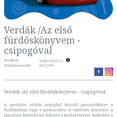
Verdák /Az első
fürdőskönyvem -
csipogóval
Vonalkód
9786155633171
Termékazonosító
00215639
Verdák /Az első fürdőskönyvem - csipogóval
A speciális, vízálló anyagból készült pancsolókönyv a
fürdőkádban vagy a medencében is tökéletes játszótárs. A
lapozható könyvforma fejleszti a kézügyességet, miközben a