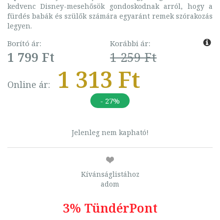
kedvenc Disney-mesehősök gondoskodnak arról, hogy a
fürdés babák és szülők számára egyaránt remek szórakozás
legyen.
Borító ár:
Korábbi ár:
1 799 Ft
1 259 Ft
1 313 Ft
Online ár:
- 27%
Jelenleg nem kapható!
Kívánságlistához
adom
3% TündérPont