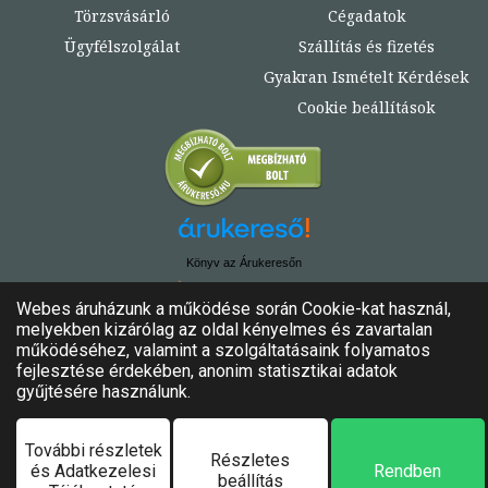
Törzsvásárló
Cégadatok
Ügyfélszolgálat
Szállítás és fizetés
Gyakran Ismételt Kérdések
Cookie beállítások
Könyv az Árukeresőn
© Copyright 2020. - 2024. Könyvtündér
Minden jog fenntartva!