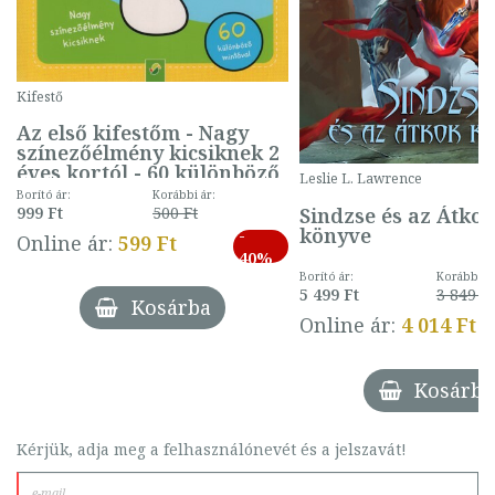
Kifestő
Az első kifestőm - Nagy
színezőélmény kicsiknek 2
éves kortól - 60 különböző
Leslie L. Lawrence
mintával (gombás)
Borító ár:
Korábbi ár:
Sindzse és az Átko
999 Ft
500 Ft
könyve
-
Online ár:
599 Ft
40%
Borító ár:
Korábbi ár
5 499 Ft
3 849 Ft
Kosárba
Online ár:
4 014 Ft
Kosárba
Kérjük, adja meg a felhasználónevét és a jelszavát!