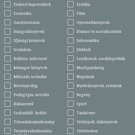
Emberi kapcsolatok
Erotika
Ezoterika
Film
Gasztronómia
Gyermekkönyvek
Hangoskönyvek
Humor és szórakoztatás
Ifjúsági könyvek
Informatika
Irodalom
Játékok
Kultúra, művészet
Lexikonok, enciklopédiák
Manager könyvek
Mezőgazdaság
Műszaki, technika
Naptárak
Növényvilág
Nyelvkönyvek, szótárak
Pedagógia, nevelés
Regény
Ruhanemű
Sport
Szabadidő, hobbi
Tankönyv
Társadalomtudomány
Térképek, útikönyvek
Természettudomány,
Történelem