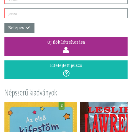
Belépés
Új fiók létrehozása
Elfelejtett jelszó
Népszerű kiadványok