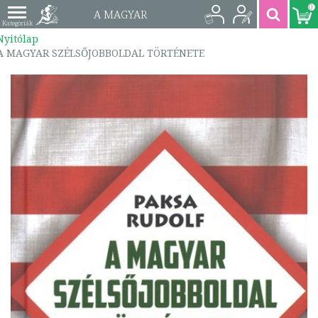
0
A MAGYAR
Nyitólap
SZÉLSŐJOBBOLDAL
A MAGYAR SZÉLSŐJOBBOLDAL TÖRTÉNETE
TÖRTÉNETE |
9789639971929