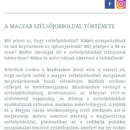
A MAGYAR SZÉLSŐJOBBOLDAL TÖRTÉNETE
Mit jelent az, hogy szélsőjobboldal? Kikkel szimpatizálnak
és mit képviselnek az újhungaristák? Mit jelképez a 88-as
szám? Miféle ideológia áll a szélsőjobboldali irányzatok
hátterében? Mikor és miért válnak sikeressé a radikálisok?
Kötetünk ezeken a kérdéseken kívül arra is választ ad,
hogy melyek voltak a magyar szélsőjobboldali mozgalmak
megszületésének hazai előzményei, külföldi szellemi
előképei és testvérmozgalmai. Mindemellett rávilágít a
szélsőjobboldaliság kritériumaira az irányzat 1919-es
születésétől napjainkig, és feltárja a szélsőjobboldali
szubkultúrák változatos, markáns ismertetőjegyeit. A Jobbik
és a Magyar Gárda tevékenységéig ívelő áttekintés azt is
megmutatja, milyen sokszínű jelenség a magyarországi
szélsőjobboldal, pontosabban az a radikális politikai
mozgalmakat tömörítő gyűjtőfogalom, amelyet ma így szokás