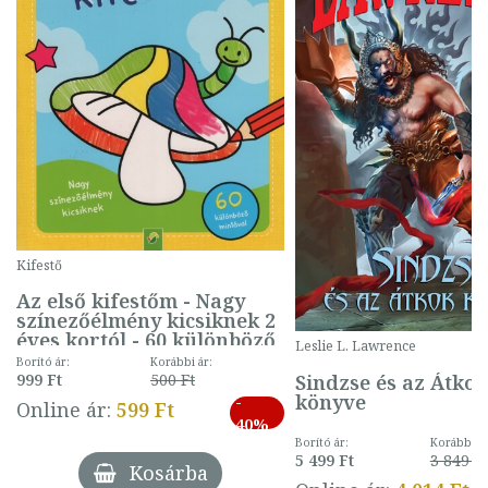
Kifestő
Az első kifestőm - Nagy
színezőélmény kicsiknek 2
éves kortól - 60 különböző
Leslie L. Lawrence
mintával (gombás)
Borító ár:
Korábbi ár:
Sindzse és az Átko
999 Ft
500 Ft
könyve
-
Online ár:
599 Ft
40%
Borító ár:
Korábbi ár
5 499 Ft
3 849 Ft
Kosárba