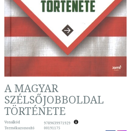
A MAGYAR
SZÉLSŐJOBBOLDAL
TÖRTÉNETE
Vonalkód
9789639971929
Termékazonosító
00191175