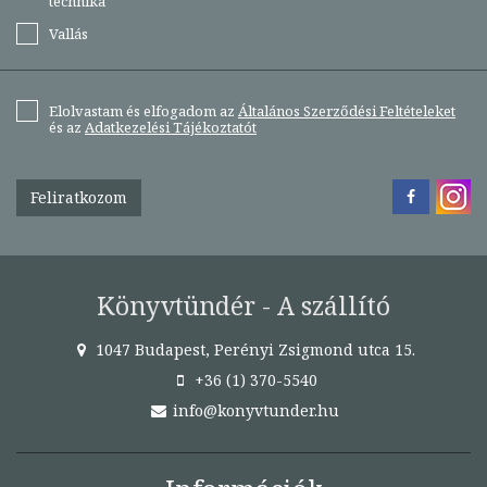
technika
Vallás
Elolvastam és elfogadom az
Általános Szerződési Feltételeket
és az
Adatkezelési Tájékoztatót
Feliratkozom
Könyvtündér - A szállító
1047 Budapest, Perényi Zsigmond utca 15.
+36 (1) 370-5540
info@konyvtunder.hu