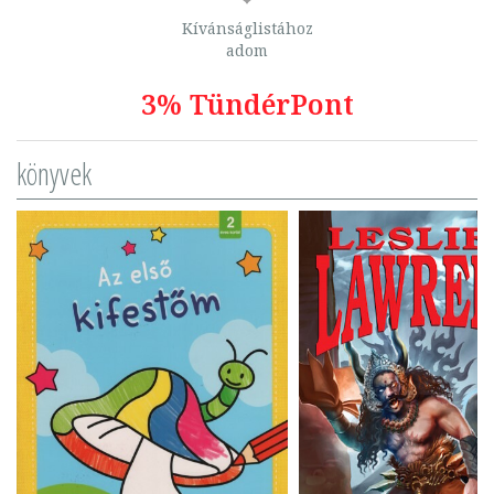
Kívánságlistához
adom
3% TündérPont
könyvek