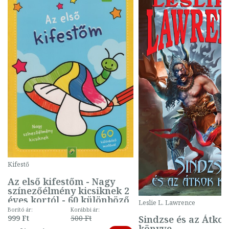
Kifestő
Az első kifestőm - Nagy
színezőélmény kicsiknek 2
éves kortól - 60 különböző
Leslie L. Lawrence
mintával (gombás)
Borító ár:
Korábbi ár:
Sindzse és az Átko
999 Ft
500 Ft
könyve
-