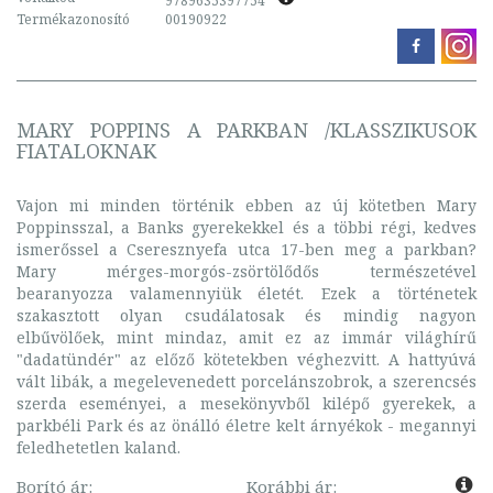
9789635397754
Termékazonosító
00190922
MARY POPPINS A PARKBAN /KLASSZIKUSOK
FIATALOKNAK
Vajon mi minden történik ebben az új kötetben Mary
Poppinsszal, a Banks gyerekekkel és a többi régi, kedves
ismerőssel a Cseresznyefa utca 17-ben meg a parkban?
Mary mérges-morgós-zsörtölődős természetével
bearanyozza valamennyiük életét. Ezek a történetek
szakasztott olyan csudálatosak és mindig nagyon
elbűvölőek, mint mindaz, amit ez az immár világhírű
"dadatündér" az előző kötetekben véghezvitt. A hattyúvá
vált libák, a megelevenedett porcelánszobrok, a szerencsés
szerda eseményei, a mesekönyvből kilépő gyerekek, a
parkbéli Park és az önálló életre kelt árnyékok - megannyi
feledhetetlen kaland.
Borító ár:
Korábbi ár: