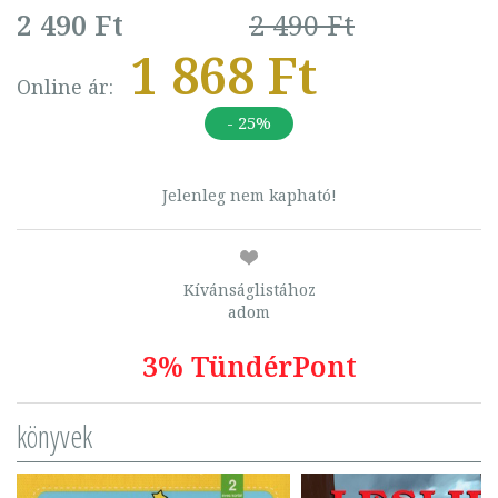
2 490 Ft
2 490 Ft
1 868 Ft
Online ár:
- 25%
Jelenleg nem kapható!
Kívánságlistához
adom
3% TündérPont
könyvek