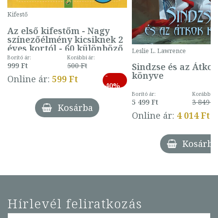
Kifestő
Az első kifestőm - Nagy
színezőélmény kicsiknek 2
éves kortól - 60 különböző
Leslie L. Lawrence
mintával (gombás)
Borító ár:
Korábbi ár:
Sindzse és az Átko
999 Ft
500 Ft
könyve
-
Online ár:
599 Ft
40%
Borító ár:
Korábbi ár
5 499 Ft
3 849 Ft
Kosárba
Online ár:
4 014 Ft
Kosárba
Hírlevél feliratkozás