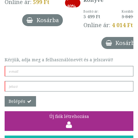
Online ár:
599 Ft
40%
Borító ár:
Korábbi ár
5 499 Ft
3 849 Ft
Kosárba
Online ár:
4 014 Ft
Kosárba
Kérjük, adja meg a felhasználónevét és a jelszavát!
Belépés
Új fiók létrehozása