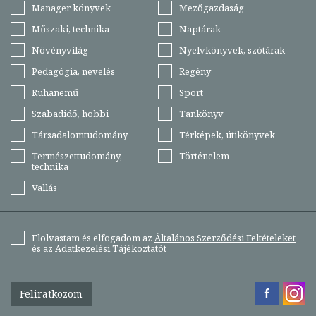
Manager könyvek
Mezőgazdaság
Műszaki, technika
Naptárak
Növényvilág
Nyelvkönyvek, szótárak
Pedagógia, nevelés
Regény
Ruhanemű
Sport
Szabadidő, hobbi
Tankönyv
Társadalomtudomány
Térképek, útikönyvek
Természettudomány,
Történelem
technika
Vallás
Elolvastam és elfogadom az
Általános Szerződési Feltételeket
és az
Adatkezelési Tájékoztatót
Feliratkozom