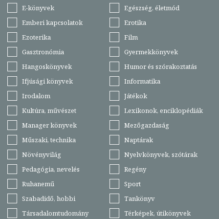
E-könyvek
Egészség, életmód
Emberi kapcsolatok
Erotika
Ezoterika
Film
Gasztronómia
Gyermekkönyvek
Hangoskönyvek
Humor és szórakoztatás
Ifjúsági könyvek
Informatika
Irodalom
Játékok
Kultúra, művészet
Lexikonok, enciklopédiák
Manager könyvek
Mezőgazdaság
Műszaki, technika
Naptárak
Növényvilág
Nyelvkönyvek, szótárak
Pedagógia, nevelés
Regény
Ruhanemű
Sport
Szabadidő, hobbi
Tankönyv
Társadalomtudomány
Térképek, útikönyvek