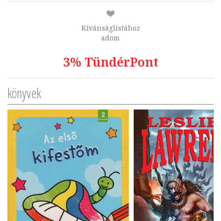
Kívánságlistához
adom
3% TündérPont
könyvek