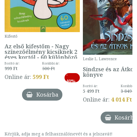
Kifestő
Az első kifestőm - Nagy
színezőélmény kicsiknek 2
éves kortól - 60 különböző
Leslie L. Lawrence
mintával (gombás)
Borító ár:
Korábbi ár:
Sindzse és az Átko
999 Ft
500 Ft
könyve
-
Online ár:
599 Ft
40%
Borító ár:
Korábbi ár
5 499 Ft
3 849 Ft
Kosárba
Online ár:
4 014 Ft
Kosárba
Kérjük, adja meg a felhasználónevét és a jelszavát!