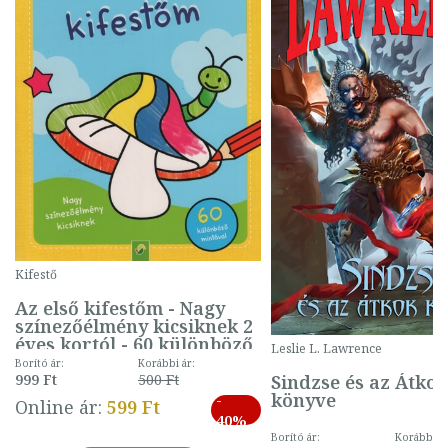
Kifestő
Az első kifestőm - Nagy
színezőélmény kicsiknek 2
éves kortól - 60 különböző
Leslie L. Lawrence
mintával (gombás)
Borító ár:
Korábbi ár:
Sindzse és az Átko
999 Ft
500 Ft
könyve
-
Online ár:
599 Ft
40%
Borító ár:
Korábbi ár