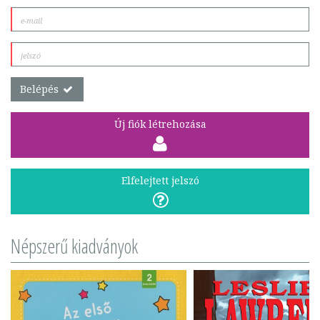
Belépés
Új fiók létrehozása
Elfelejtett jelszó
Népszerű kiadványok