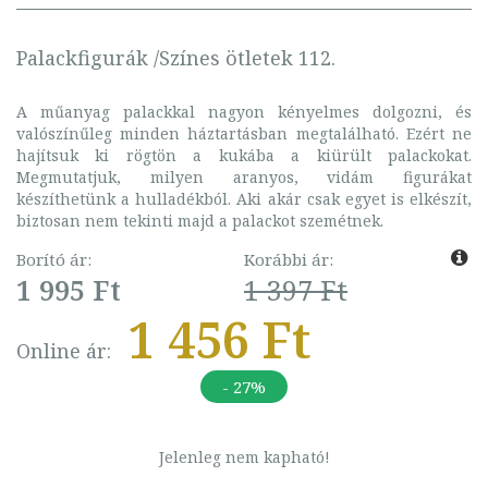
Palackfigurák /Színes ötletek 112.
A műanyag palackkal nagyon kényelmes dolgozni, és
valószínűleg minden háztartásban megtalálható. Ezért ne
hajítsuk ki rögtön a kukába a kiürült palackokat.
Megmutatjuk, milyen aranyos, vidám figurákat
készíthetünk a hulladékból. Aki akár csak egyet is elkészít,
biztosan nem tekinti majd a palackot szemétnek.
Borító ár:
Korábbi ár:
1 995 Ft
1 397 Ft
1 456 Ft
Online ár:
- 27%
Jelenleg nem kapható!