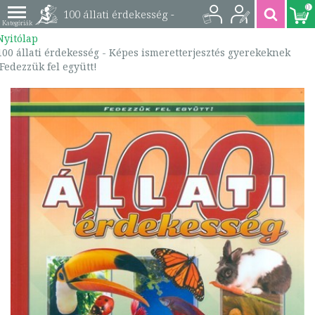
0
100 állati érdekesség -
Nyitólap
Képes
100 állati érdekesség - Képes ismeretterjesztés gyerekeknek
/Fedezzük fel együtt!
ismeretterjesztés
gyerekeknek
/Fedezzük fel együtt! |
9786155593062