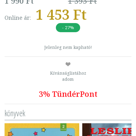
1 990 Ft
1 393 Ft
1 453 Ft
Online ár:
- 27%
Jelenleg nem kapható!
Kívánságlistához
adom
3% TündérPont
könyvek