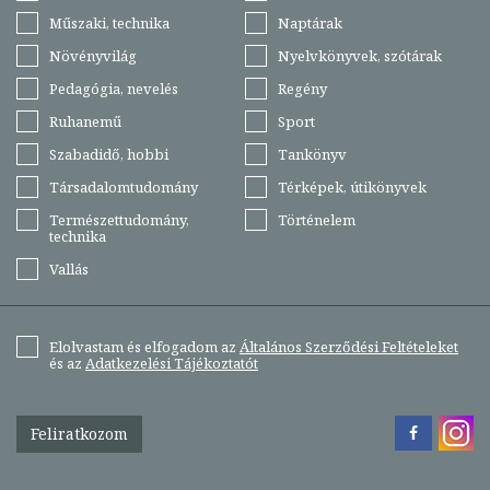
Műszaki, technika
Naptárak
Növényvilág
Nyelvkönyvek, szótárak
Pedagógia, nevelés
Regény
Ruhanemű
Sport
Szabadidő, hobbi
Tankönyv
Társadalomtudomány
Térképek, útikönyvek
Természettudomány,
Történelem
technika
Vallás
Elolvastam és elfogadom az
Általános Szerződési Feltételeket
és az
Adatkezelési Tájékoztatót
Feliratkozom