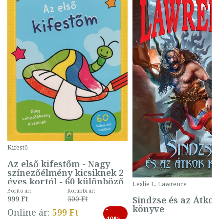
Kifestő
Az első kifestőm - Nagy
színezőélmény kicsiknek 2
éves kortól - 60 különböző
Leslie L. Lawrence
mintával (gombás)
Borító ár:
Korábbi ár:
Sindzse és az Átko
999 Ft
500 Ft
könyve
-
Online ár:
599 Ft
40%