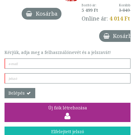
Borító ár:
Korábbi ár
5 499 Ft
3 849 Ft
Kosárba
Online ár:
4 014 Ft
Kosárba
Kérjük, adja meg a felhasználónevét és a jelszavát!
Belépés
Új fiók létrehozása
Elfelejtett jelszó