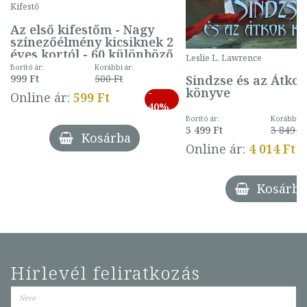
Kifestő
Az első kifestőm - Nagy
színezőélmény kicsiknek 2
éves kortól - 60 különböző
Leslie L. Lawrence
mintával (gombás)
Borító ár:
Korábbi ár:
Sindzse és az Átko
999 Ft
500 Ft
könyve
-
Online ár:
599 Ft
40%
Borító ár:
Korábbi ár
5 499 Ft
3 849 Ft
Kosárba
Online ár:
4 014 Ft
Kosárba
Hírlevél feliratkozás