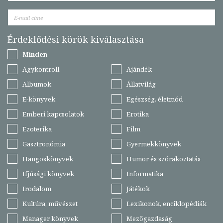
Érdeklődési körök kiválasztása
Minden
Agykontroll
Ajándék
Albumok
Állatvilág
E-könyvek
Egészség, életmód
Emberi kapcsolatok
Erotika
Ezoterika
Film
Gasztronómia
Gyermekkönyvek
Hangoskönyvek
Humor és szórakoztatás
Ifjúsági könyvek
Informatika
Irodalom
Játékok
Kultúra, művészet
Lexikonok, enciklopédiák
Manager könyvek
Mezőgazdaság