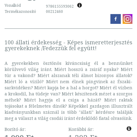
Vonalkód
9786155593062
Termékazonosító
00212460
100 állati érdekesség - Képes ismeretterjesztés
gyerekeknek /Fedezzük fel együtt!
A gyerekekben ösztönös kíváncsiság él a bennünket
körülvevő világ iránt. Miért hosszú a zsiráf nyaka? Miért
túr a vakond? Miért alszanak téli álmot bizonyos állatok?
Miért ló a víziló? Miért nem élnek pingvinek az Északi-
sarkvidéken? Miért kapja be a hal a horgot? Miért él vízben
a krokodil, ha tüdeje van? Miért készítenek mézet a szorgos
méhek? Miért hagyja el a csiga a házát? Miért raktak
tojásokat a félelmetes dínók? Képekkel gazdagon illusztrált
kiadványunkban száznál is több "állati" kérdésre találják
meg a választ a világ csodái iránt érdeklődő fiatal olvasóink.
Borító ár:
Korábbi ár: