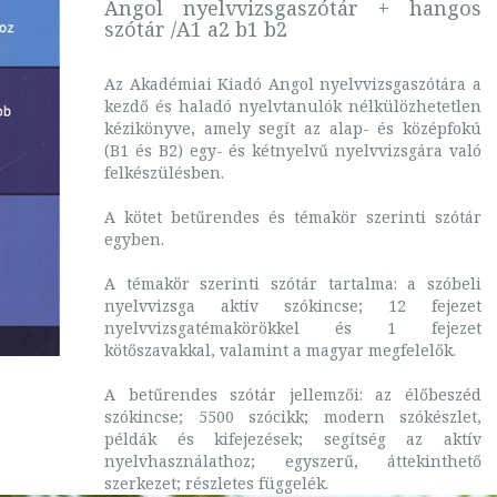
Angol nyelvvizsgaszótár + hangos
szótár /A1 a2 b1 b2
Az Akadémiai Kiadó Angol nyelvvizsgaszótára a
kezdő és haladó nyelvtanulók nélkülözhetetlen
kézikönyve, amely segít az alap- és középfokú
(B1 és B2) egy- és kétnyelvű nyelvvizsgára való
felkészülésben.
A kötet betűrendes és témakör szerinti szótár
egyben.
A témakör szerinti szótár tartalma: a szóbeli
nyelvvizsga aktív szókincse; 12 fejezet
nyelvvizsgatémakörökkel és 1 fejezet
kötőszavakkal, valamint a magyar megfelelők.
A betűrendes szótár jellemzői: az élőbeszéd
szókincse; 5500 szócikk; modern szókészlet,
példák és kifejezések; segítség az aktív
nyelvhasználathoz; egyszerű, áttekinthető
szerkezet; részletes függelék.