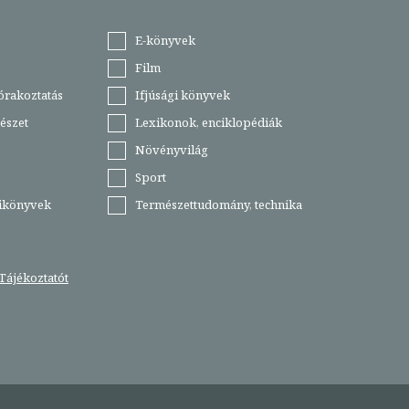
E-könyvek
Film
órakoztatás
Ifjúsági könyvek
észet
Lexikonok, enciklopédiák
Növényvilág
Sport
tikönyvek
Természettudomány, technika
Tájékoztatót