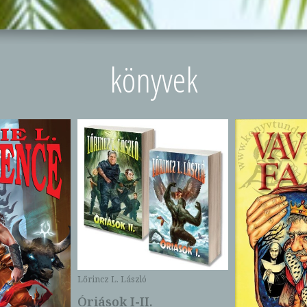
könyvek
Lőrincz L. László
Óriások I-II.