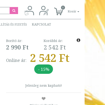
0
Kosár
KAPCSOLAT
LLÍTÁS ÉS FIZETÉS
Borító ár:
Korábbi ár:
2 990 Ft
2 542 Ft
2 542 Ft
Online ár:
- 15%
Jelenleg nem kapható!