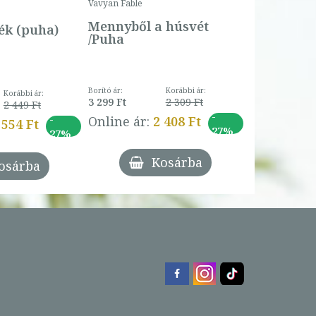
Vavyan Fable
5 990 Ft
Online ár:
Mennyből a húsvét
k (puha)
/Puha
Borító ár:
Korábbi ár:
Korábbi ár:
3 299 Ft
2 309 Ft
2 449 Ft
-
-
Online ár:
2 408 Ft
 554 Ft
27%
27%
Kosárba
osárba