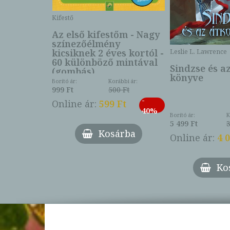
Kifestő
Az első kifestőm - Nagy
színezőélmény
 -
kicsiknek 2 éves kortól -
Leslie L. Lawrence
60 különböző mintával
Sindzse és a
(gombás)
könyve
Borító ár:
Korábbi ár:
999 Ft
500 Ft
ábbi ár:
-
793 Ft
Online ár:
599 Ft
-
40%
3 Ft
Borító ár:
K
27%
5 499 Ft
3
Kosárba
Online ár:
4 
árba
Ko