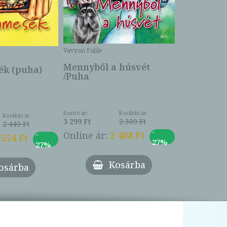
Csengetty
Borító ár:
Vavyan Fable
5 990 Ft
Online ár:
Mennyből a húsvét
k (puha)
/Puha
Borító ár:
Korábbi ár:
Korábbi ár:
3 299 Ft
2 309 Ft
2 449 Ft
-
-
Online ár:
2 408 Ft
 554 Ft
27%
27%
Kosárba
osárba