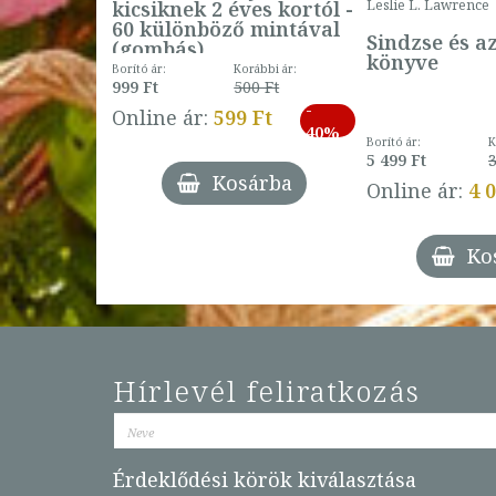
kicsiknek 2 éves kortól -
Leslie L. Lawrence
60 különböző mintával
Sindzse és a
(gombás)
könyve
Borító ár:
Korábbi ár:
999 Ft
500 Ft
ábbi ár:
-
793 Ft
Online ár:
599 Ft
-
40%
3 Ft
Borító ár:
K
27%
5 499 Ft
3
Kosárba
Online ár:
4 
árba
Ko
Hírlevél feliratkozás
Érdeklődési körök kiválasztása