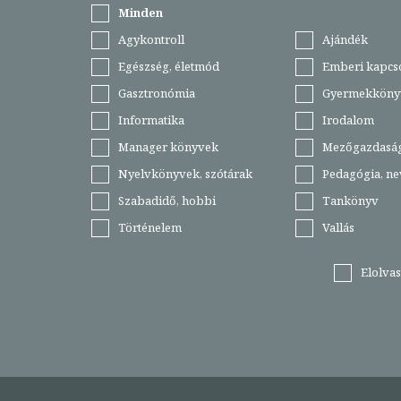
Minden
Agykontroll
Ajándék
Egészség, életmód
Emberi kapcs
Gasztronómia
Gyermekköny
Informatika
Irodalom
Manager könyvek
Mezőgazdasá
Nyelvkönyvek, szótárak
Pedagógia, ne
Szabadidő, hobbi
Tankönyv
Történelem
Vallás
Elolva