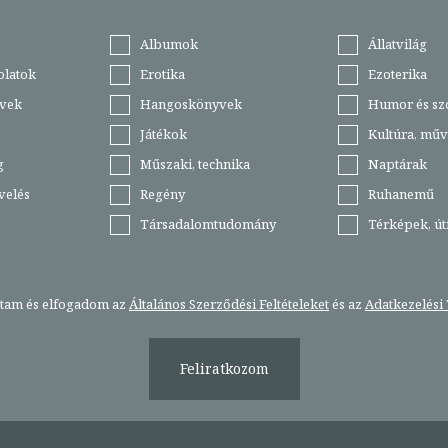
Albumok
Állatvilág
olatok
Erotika
Ezoterika
vek
Hangoskönyvek
Humor és sz
Játékok
Kultúra, műv
g
Műszaki, technika
Naptárak
velés
Regény
Ruhanemű
Társadalomtudomány
Térképek, ú
stam és elfogadom az
Általános Szerződési Feltételeket
és az
Adatkezelési 
Feliratkozom