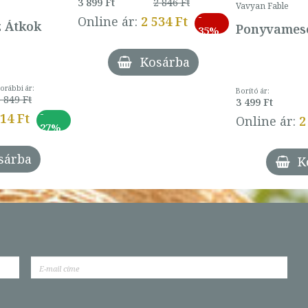
3 899 Ft
2 846 Ft
Vavyan Fable
-
Online ár:
2 534 Ft
z Átkok
Ponyvamesé
35%
Kosárba
orábbi ár:
Borító ár:
 849 Ft
3 499 Ft
-
014 Ft
Online ár:
2
27%
sárba
K