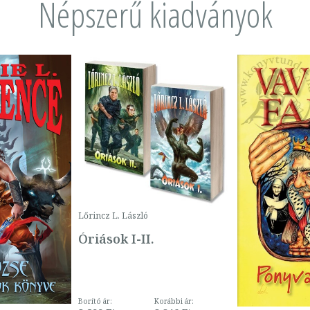
Népszerű kiadványok
Lőrincz L. László
Óriások I-II.
Borító ár:
Korábbi ár: