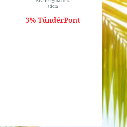
Kívánságlistához
adom
3% TündérPont