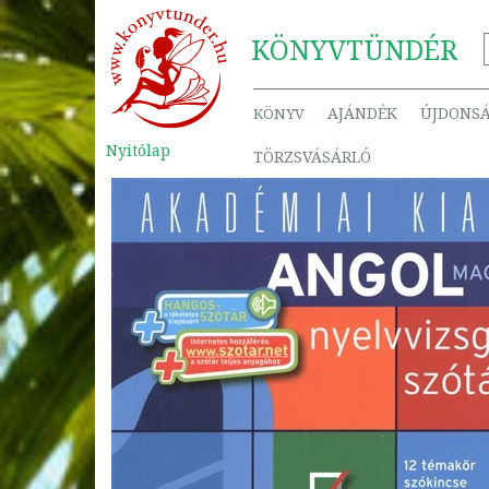
KÖNYV
TÜNDÉR
AJÁNDÉK
ÚJDONS
KÖNYV
Nyitólap
TÖRZSVÁSÁRLÓ