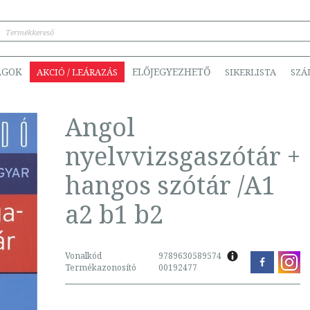
ÁGOK
ELŐJEGYEZHETŐ
AKCIÓ / LEÁRAZÁS
SIKERLISTA
SZÁ
Angol
nyelvvizsgaszótár +
hangos szótár /A1
a2 b1 b2
Vonalkód
9789630589574
Termékazonosító
00192477