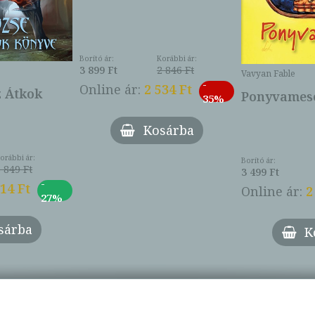
Borító ár:
Korábbi ár:
3 899 Ft
2 846 Ft
Vavyan Fable
-
Online ár:
2 534 Ft
z Átkok
Ponyvamesé
35%
Kosárba
orábbi ár:
Borító ár:
 849 Ft
3 499 Ft
-
014 Ft
Online ár:
2
27%
sárba
K