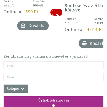
mintával (gombás)
Borító ár:
Korábbi ár:
Sindzse és az Átko
999 Ft
500 Ft
könyve
-
Online ár:
599 Ft
40%
Borító ár:
Korábbi ár
5 499 Ft
3 849 Ft
Kosárba
Online ár:
4 014 Ft
Kosárba
Kérjük, adja meg a felhasználónevét és a jelszavát!
Belépés
Új fiók létrehozása