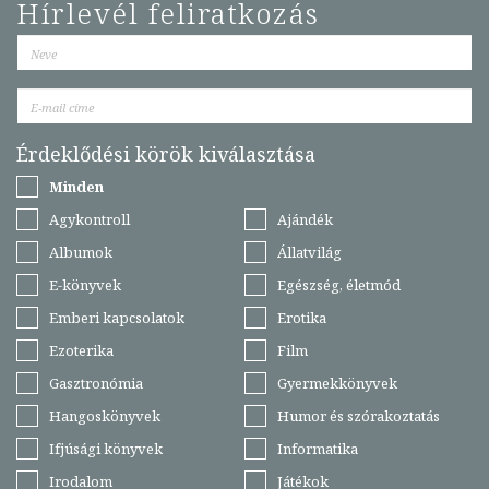
Hírlevél feliratkozás
Érdeklődési körök kiválasztása
Minden
Agykontroll
Ajándék
Albumok
Állatvilág
E-könyvek
Egészség, életmód
Emberi kapcsolatok
Erotika
Ezoterika
Film
Gasztronómia
Gyermekkönyvek
Hangoskönyvek
Humor és szórakoztatás
Ifjúsági könyvek
Informatika
Irodalom
Játékok