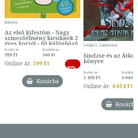
Kifestő
Az első kifestőm - Nagy
színezőélmény kicsiknek 2
éves kortól - 60 különböző
Leslie L. Lawrence
mintával (gombás)
Borító ár:
Korábbi ár:
Sindzse és az Átko
999 Ft
500 Ft
könyve
-
Online ár:
599 Ft
40%
Borító ár:
Korábbi ár
5 499 Ft
3 849 Ft
Kosárba
Online ár:
4 014 Ft
Kosárba