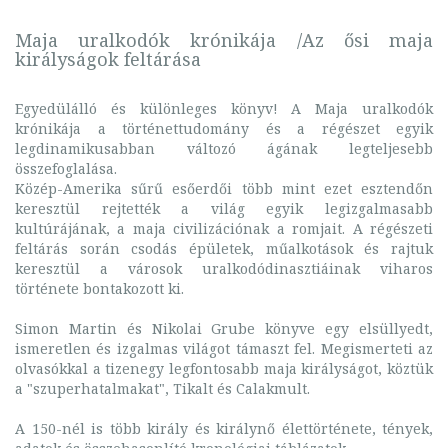
Maja uralkodók krónikája /Az ősi maja
királyságok feltárása
Egyedülálló és különleges könyv! A Maja uralkodók
krónikája a történettudomány és a régészet egyik
legdinamikusabban változó ágának legteljesebb
összefoglalása.
Közép-Amerika sűrű esőerdői több mint ezet esztendőn
keresztül rejtették a világ egyik legizgalmasabb
kultúrájának, a maja civilizációnak a romjait. A régészeti
feltárás során csodás épületek, műalkotások és rajtuk
keresztül a városok uralkodódinasztiáinak viharos
története bontakozott ki.
Simon Martin és Nikolai Grube könyve egy elsüllyedt,
ismeretlen és izgalmas világot támaszt fel. Megismerteti az
olvasókkal a tizenegy legfontosabb maja királyságot, köztük
a "szuperhatalmakat", Tikalt és Calakmult.
A 150-nél is több király és királynő élettörténete, tények,