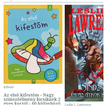
Kifestő
Az első kifestőm - Nagy
színezőélmény kicsiknek 2
éves kortól - 60 különböző
Leslie L. Lawrence