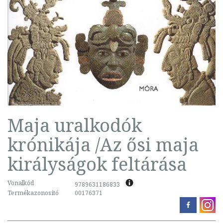
Maja uralkodók
krónikája /Az ősi maja
királyságok feltárása
Vonalkód
9789631186833
Termékazonosító
00176371