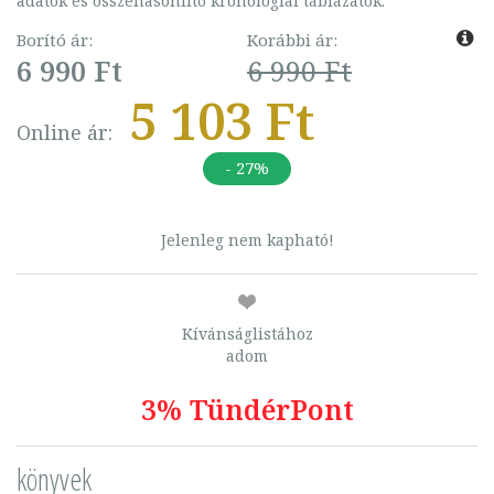
adatok és összehasonlító kronológiai táblázatok.
Borító ár:
Korábbi ár:
6 990 Ft
6 990 Ft
5 103 Ft
Online ár:
- 27%
Jelenleg nem kapható!
Kívánságlistához
adom
3% TündérPont
könyvek