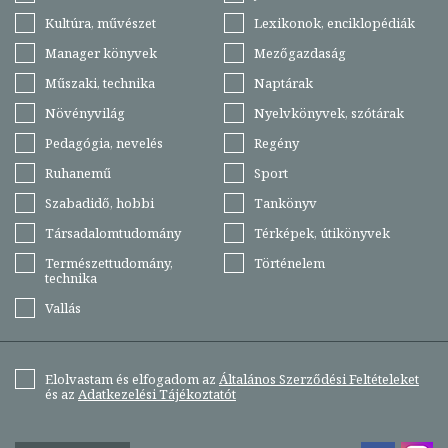
Kultúra, művészet
Lexikonok, enciklopédiák
Manager könyvek
Mezőgazdaság
Műszaki, technika
Naptárak
Növényvilág
Nyelvkönyvek, szótárak
Pedagógia, nevelés
Regény
Ruhanemű
Sport
Szabadidő, hobbi
Tankönyv
Társadalomtudomány
Térképek, útikönyvek
Természettudomány,
Történelem
technika
Vallás
Elolvastam és elfogadom az
Általános Szerződési Feltételeket
és az
Adatkezelési Tájékoztatót