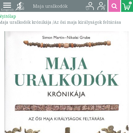
0
Maja uralkodók
Nyitólap
krónikája /Az ősi
Maja uralkodók krónikája /Az ősi maja királyságok feltárása
maja királyságok
feltárása |
9789631186833