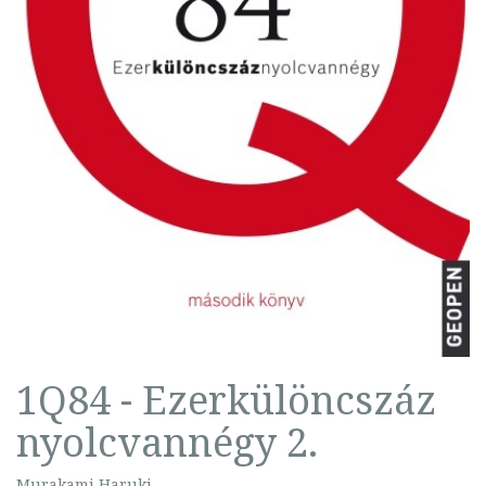
1Q84 - Ezerkülöncszáz
nyolcvannégy 2.
Murakami Haruki