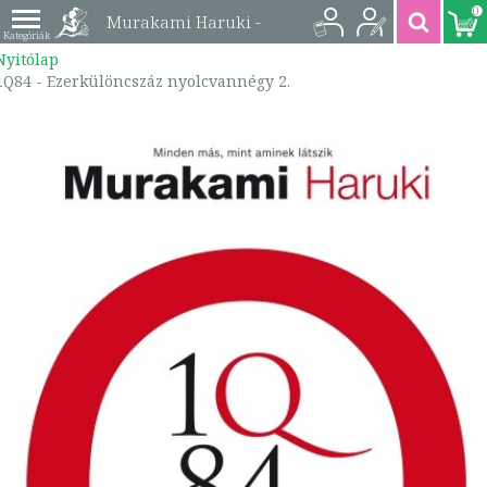
0
Murakami Haruki -
Nyitólap
1Q84 - Ezerkülöncszáz
1Q84 - Ezerkülöncszáz nyolcvannégy 2.
nyolcvannégy 2. |
9789639973510