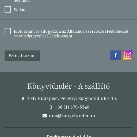
technika
Vallás
Elolvastam és elfogadom az
Általános Szerződési Feltételeket
és az
Adatkezelési Tájékoztatót
Feliratkozom
Könyvtündér - A szállító
1047 Budapest, Perényi Zsigmond utca 15.
+36 (1) 370-5540
info@konyvtunder.hu