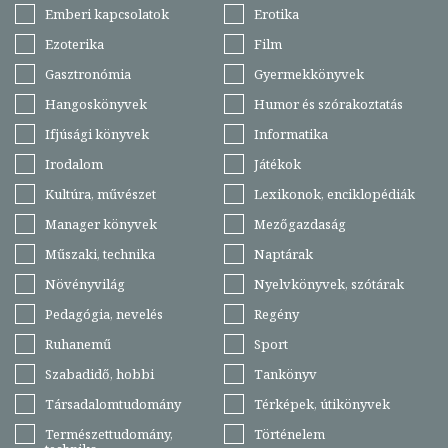
Emberi kapcsolatok
Erotika
Ezoterika
Film
Gasztronómia
Gyermekkönyvek
Hangoskönyvek
Humor és szórakoztatás
Ifjúsági könyvek
Informatika
Irodalom
Játékok
Kultúra, művészet
Lexikonok, enciklopédiák
Manager könyvek
Mezőgazdaság
Műszaki, technika
Naptárak
Növényvilág
Nyelvkönyvek, szótárak
Pedagógia, nevelés
Regény
Ruhanemű
Sport
Szabadidő, hobbi
Tankönyv
Társadalomtudomány
Térképek, útikönyvek
Természettudomány,
Történelem