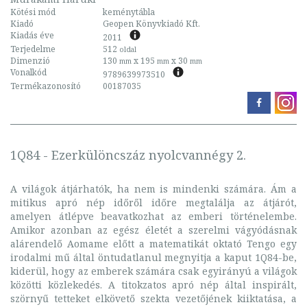
Kötési mód
keménytábla
Kiadó
Geopen Könyvkiadó Kft.
Kiadás éve
2011
Terjedelme
512
oldal
Dimenzió
130
x 195
x 30
mm
mm
mm
Vonalkód
9789639973510
Termékazonosító
00187035
1Q84 - Ezerkülöncszáz nyolcvannégy 2.
A világok átjárhatók, ha nem is mindenki számára. Ám a
mitikus apró nép időről időre megtalálja az átjárót,
amelyen átlépve beavatkozhat az emberi történelembe.
Amikor azonban az egész életét a szerelmi vágyódásnak
alárendelő Aomame előtt a matematikát oktató Tengo egy
irodalmi mű által öntudatlanul megnyitja a kaput 1Q84-be,
kiderül, hogy az emberek számára csak egyirányú a világok
közötti közlekedés. A titokzatos apró nép által inspirált,
szörnyű tetteket elkövető szekta vezetőjének kiiktatása, a