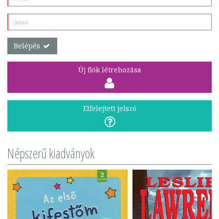
Belépés
Új fiók létrehozása
Elfelejtett jelszó
Népszerű kiadványok