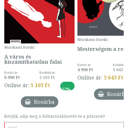
Murakami Haruki
Murakami Haruki
Mesterségem a reg
A város és
kiszámíthatatlan falai
Borító ár:
Korábbi ár
4 990 Ft
3 643 Ft
Borító ár:
Korábbi ár:
Online ár:
3 643 Ft
6 990 Ft
5 103 Ft
-
Online ár:
5 103 Ft
27%
Kosárba
Kosárba
Kérjük, adja meg a felhasználónevét és a jelszavát!