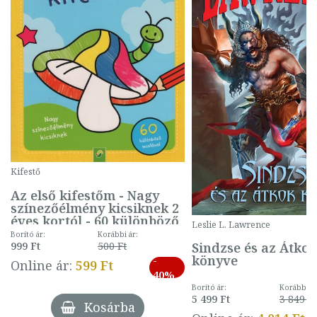
Kifestő
Az első kifestőm - Nagy
színezőélmény kicsiknek 2
éves kortól - 60 különböző
Leslie L. Lawrence
mintával (gombás)
Borító ár:
Korábbi ár:
Sindzse és az Átko
999 Ft
500 Ft
könyve
-
Online ár:
599 Ft
40%
Borító ár:
Korábbi ár
5 499 Ft
3 849 Ft
Kosárba