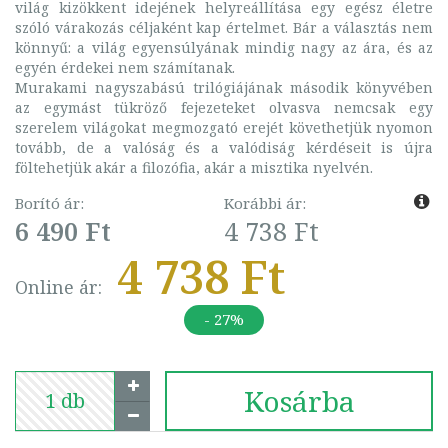
világ kizökkent idejének helyreállítása egy egész életre
szóló várakozás céljaként kap értelmet. Bár a választás nem
könnyű: a világ egyensúlyának mindig nagy az ára, és az
egyén érdekei nem számítanak.
Murakami nagyszabású trilógiájának második könyvében
az egymást tükröző fejezeteket olvasva nemcsak egy
szerelem világokat megmozgató erejét követhetjük nyomon
tovább, de a valóság és a valódiság kérdéseit is újra
föltehetjük akár a filozófia, akár a misztika nyelvén.
Borító ár:
Korábbi ár:
6 490 Ft
4 738 Ft
4 738 Ft
Online ár:
- 27%
Kosárba