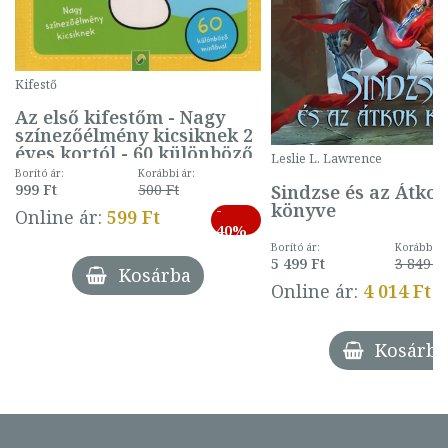
Kifestő
Az első kifestőm - Nagy
színezőélmény kicsiknek 2
éves kortól - 60 különböző
Leslie L. Lawrence
mintával (gombás)
Borító ár:
Korábbi ár:
Sindzse és az Átko
999 Ft
500 Ft
könyve
-
Online ár:
599 Ft
40%
Borító ár:
Korábbi ár
5 499 Ft
3 849 Ft
Kosárba
Online ár:
4 014 Ft
Kosárba