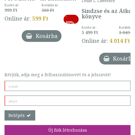
Leslie L. Lawrence
mintával (gombás)
Borító ár:
Korábbi ár:
Sindzse és az Átko
999 Ft
500 Ft
könyve
-
Online ár:
599 Ft
40%
Borító ár:
Korábbi ár
5 499 Ft
3 849 Ft
Kosárba
Online ár:
4 014 Ft
Kosárba
Kérjük, adja meg a felhasználónevét és a jelszavát!
Belépés
Új fiók létrehozása