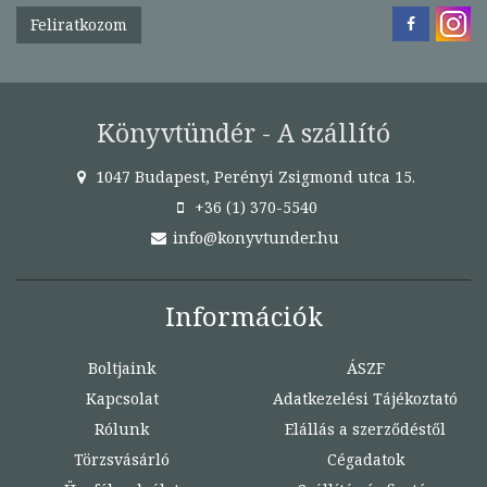
Feliratkozom
Könyvtündér - A szállító
1047 Budapest, Perényi Zsigmond utca 15.
+36 (1) 370-5540
info@konyvtunder.hu
Információk
Boltjaink
ÁSZF
Kapcsolat
Adatkezelési Tájékoztató
Rólunk
Elállás a szerződéstől
Törzsvásárló
Cégadatok