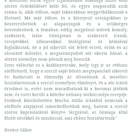
a kisüzemi sörök egyre izgalmasabb sokasága mind több
sörivó érdeklődését kelti fel, és egyre szaporodik azok
száma is, akik otthon, saját lakásukban megpróbálkoznak a
főzéssel. Ma már itthon és a környező országokban is
beszerezhetőek az alapanyagok és a szükséges
berendezések. A témában eddig megjelent művek komoly,
szakszerű, talán túlságosan is szakszerű írások,
receptekkel, alfasavakkal biológiával és kémiával
foglalkoztak, de a jól sikerült sör felett érzett, öröm és az
elrontott művelet, a megsavanyodott sör okozta bánat, a
sörivó személye nem jelenik meg bennük.
Ezen változtat ez a kiskönyvecske, mely úgy ír az otthoni
sörfőzésről, hogy a szerző saját bőrén megtapasztalt sikereit
és kudarcait is elmondja az olvasóinak. A meséhez
hozzátartoznak a szerző személyes élményei, és a sör iránti
érzelmei is, ezért nem maradhatnak ki a kocsmai játékok
sem, és ezért került a kötetbe néhány sörkorcsolya receptje.
Ezeknek köszönhetően Mucha Attila írásából nemcsak a
sörfőzés alapjaival ismerkedhetünk meg, hanem a szerző
szoros kapcsolatával könyve tárgyával, az önmaga által
főzött sörökkel és mindazzal, ami ehhez hozzátartozik."
Kovács Gábor