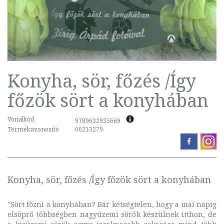
Konyha, sör, főzés /Így
főzök sört a konyhában
Vonalkód
9789632935669
Termékazonosító
00213279
Konyha, sör, főzés /Így főzök sört a konyhában
"Sört főzni a konyhában? Bár kétségtelen, hogy a mai napig
elsöprő többségben nagyüzemi sörök készülnek itthon, de