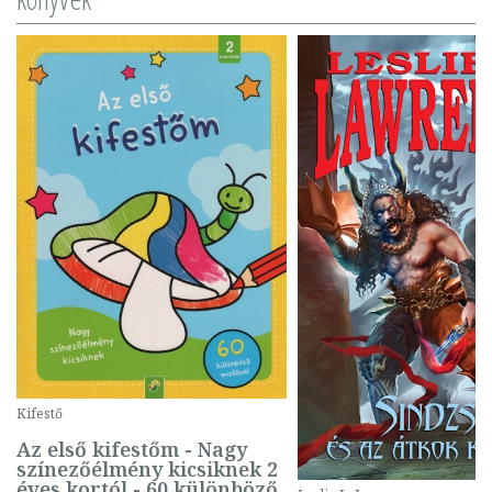
Kifestő
Az első kifestőm - Nagy
színezőélmény kicsiknek 2
éves kortól - 60 különböző