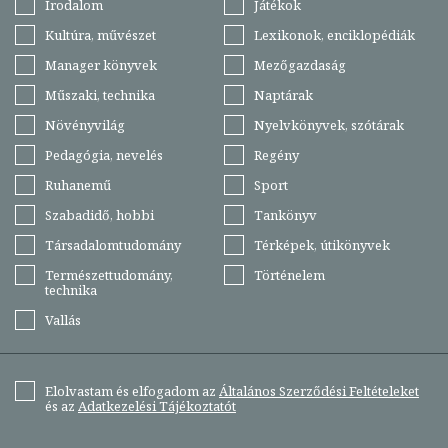
Irodalom
Játékok
Kultúra, művészet
Lexikonok, enciklopédiák
Manager könyvek
Mezőgazdaság
Műszaki, technika
Naptárak
Növényvilág
Nyelvkönyvek, szótárak
Pedagógia, nevelés
Regény
Ruhanemű
Sport
Szabadidő, hobbi
Tankönyv
Társadalomtudomány
Térképek, útikönyvek
Természettudomány,
Történelem
technika
Vallás
Elolvastam és elfogadom az
Általános Szerződési Feltételeket
és az
Adatkezelési Tájékoztatót