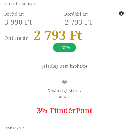
sörantropológus
Borító ár:
Korábbi ár:
3 990 Ft
2 793 Ft
2 793 Ft
Online ár:
- 30%
Jelenleg nem kapható!
Kívánságlistához
adom
3% TündérPont
könyvek